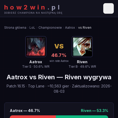
how2win
.
pl
DOBIERZ CHAMPIONA NA NASTĘPNĄ GRĘ
Strona główna
LoL
Championowie
Aatrox
vs Riven
VS
46.7
%
win rate Aatrox
Aatrox
Riven
Tier
S
·
50.6
% WR
Tier
B
·
49.6
% WR
Aatrox
vs
Riven
—
Riven wygrywa
Patch
16.15
·
Top Lane
· ~
10,563
gier
·
Zaktualizowano
:
2026-
08-03
Aatrox
—
46.7
%
Riven
—
53.3
%