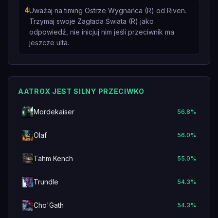
4
Uważaj na timing Ostrze Wygnańca (R) od Riven.
Trzymaj swoje Zagłada Świata (R) jako
odpowiedź, nie inicjuj nim jeśli przeciwnik ma
jeszcze ulta.
AATROX JEST SILNY PRZECIWKO
Mordekaiser
56.8
%
Olaf
56.0
%
Tahm Kench
55.0
%
Trundle
54.3
%
Cho'Gath
54.3
%