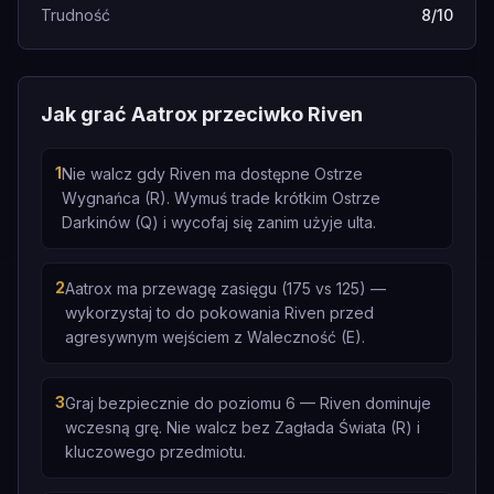
Trudność
8/10
Jak grać Aatrox przeciwko Riven
1
Nie walcz gdy Riven ma dostępne Ostrze
Wygnańca (R). Wymuś trade krótkim Ostrze
Darkinów (Q) i wycofaj się zanim użyje ulta.
2
Aatrox ma przewagę zasięgu (175 vs 125) —
wykorzystaj to do pokowania Riven przed
agresywnym wejściem z Waleczność (E).
3
Graj bezpiecznie do poziomu 6 — Riven dominuje
wczesną grę. Nie walcz bez Zagłada Świata (R) i
kluczowego przedmiotu.