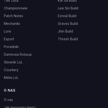
Tier Lista
Kai'Sa Build
Championowie
Lee Sin Build
Patch Notes
Ezreal Build
Mechaniki
Graves Build
Lore
Jhin Build
Esport
Thresh Build
Poradniki
Darmowa Rotacja
Słownik LoL
Countery
Meta LoL
O NAS
O nas
Jak tworzymy treści