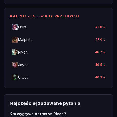
AATROX JEST SŁABY PRZECIWKO
Fiora
47.0
%
Malphite
47.0
%
Riven
46.7
%
Jayce
46.5
%
Urgot
46.3
%
Najczęściej zadawane pytania
Kto wygrywa Aatrox vs Riven?