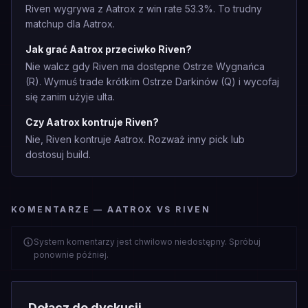
Riven wygrywa z Aatrox z win rate 53.3%. To trudny
matchup dla Aatrox.
Jak grać Aatrox przeciwko Riven?
Nie walcz gdy Riven ma dostępne Ostrze Wygnańca
(R). Wymuś trade krótkim Ostrze Darkinów (Q) i wycofaj
się zanim użyje ulta.
Czy Aatrox kontruje Riven?
Nie, Riven kontruje Aatrox. Rozważ inny pick lub
dostosuj build.
KOMENTARZE — AATROX VS RIVEN
System komentarzy jest chwilowo niedostępny. Spróbuj
ponownie później.
Dołącz do dyskusji