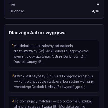
Tier
A
Trudność
4/10
Dlaczego Aatrox wygrywa
1
Mordekaiser jest zależny od trafienia
Niezniszczalny (W). Jeśli spudłuje, agresywnie
wymień ciosy używając Ostrze Darkinów (Q) i
Doskok Umbry (E).
2
Aatrox jest szybszy (345 vs 335 prędkości ruchu)
— kontroluj pozycję i wybieraj korzystne wymiany,
wchodząc Doskok Umbry (E) i wycofując się.
3
To dominujący matchup — po poziomie 6 szukaj
all-inu z Zagłada Świata (R). Mordekaiser nie