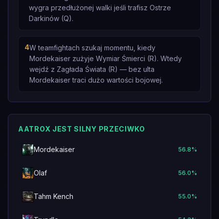
wygra przedłużonej walki jeśli trafisz Ostrze
Darkinów (Q).
4
W teamfightach szukaj momentu, kiedy
Mordekaiser zużyje Wymiar Śmierci (R). Wtedy
wejdź z Zagłada Świata (R) — bez ulta
Mordekaiser traci dużo wartości bojowej.
AATROX JEST SILNY PRZECIWKO
Mordekaiser
56.8
%
Olaf
56.0
%
Tahm Kench
55.0
%