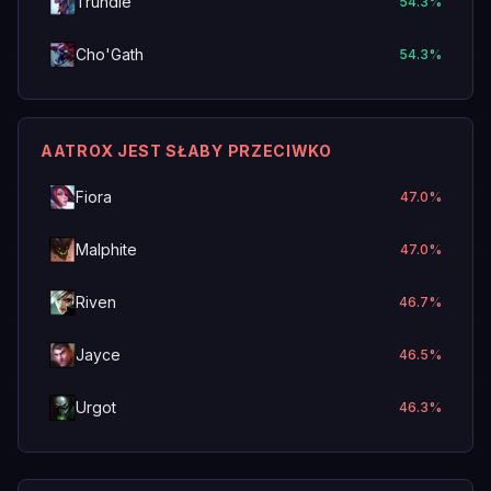
Trundle
54.3
%
Cho'Gath
54.3
%
AATROX JEST SŁABY PRZECIWKO
Fiora
47.0
%
Malphite
47.0
%
Riven
46.7
%
Jayce
46.5
%
Urgot
46.3
%