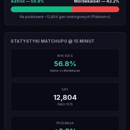
Aatrox
—
56.8
%
Mordekaiser
—
43.2
%
Na podstawie ~12,804 gier rankingowych (Platinum+)
STATYSTYKI MATCHUPU @ 15 MINUT
WIN RATE
56.8
%
Aatrox
vs
Mordekaiser
GRY
12,804
Patch
16.15
PRZEWAGA