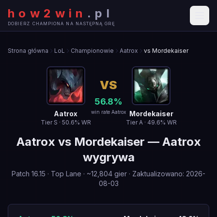
how2win
.
pl
DOBIERZ CHAMPIONA NA NASTĘPNĄ GRĘ
Strona główna
LoL
Championowie
Aatrox
vs Mordekaiser
VS
56.8
%
win rate Aatrox
Aatrox
Mordekaiser
Tier
S
·
50.6
% WR
Tier
A
·
49.6
% WR
Aatrox
vs
Mordekaiser
—
Aatrox
wygrywa
Patch
16.15
·
Top Lane
· ~
12,804
gier
·
Zaktualizowano
:
2026-
08-03