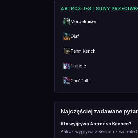
AATROX JEST SILNY PRZECIWK
Mordekaiser
Olaf
Tahm Kench
Trundle
Cho'Gath
Najczęściej zadawane pyta
Kto wygrywa Aatrox vs Kennen?
Aatrox wygrywa z Kennen z win rate 5