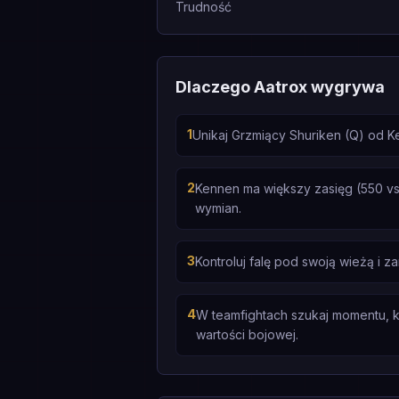
Trudność
Dlaczego Aatrox wygrywa
1
Unikaj Grzmiący Shuriken (Q) od 
2
Kennen ma większy zasięg (550 vs
wymian.
3
Kontroluj falę pod swoją wieżą i 
4
W teamfightach szukaj momentu, k
wartości bojowej.