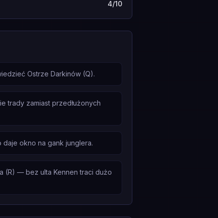
4/10
iedzieć Ostrze Darkinów (Q).
ie trady zamiast przedłużonych
o daje okno na gank junglera.
 (R) — bez ulta Kennen traci dużo