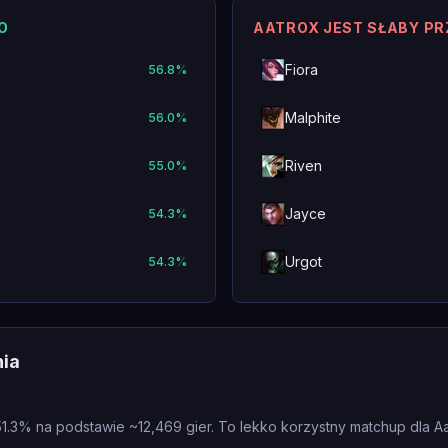
O
AATROX JEST SŁABY P
Fiora
56.8
%
Malphite
56.0
%
Riven
55.0
%
Jayce
54.3
%
Urgot
54.3
%
nia
1.3% na podstawie ~12,469 gier. To lekko korzystny matchup dla Aa