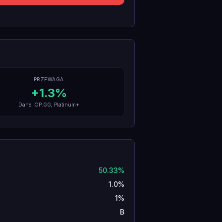
PRZEWAGA
+
1.3
%
Dane: OP.GG, Platinum+
50.33%
1.0%
1%
B