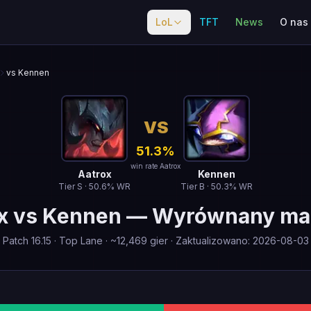
LoL
TFT
News
O nas
vs Kennen
VS
51.3
%
win rate Aatrox
Aatrox
Kennen
Tier
S
·
50.6
% WR
Tier
B
·
50.3
% WR
x
vs
Kennen
—
Wyrównany ma
Patch
16.15
·
Top Lane
· ~
12,469
gier
·
Zaktualizowano
:
2026-08-03