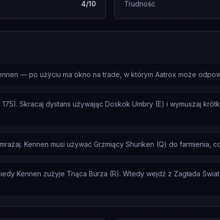
4/10
Trudność
Kennen — po użyciu ma okno na trade, w którym Aatrox może odpow
 175). Skracaj dystans używając Doskok Umbry (E) i wymuszaj krótk
zamrażaj. Kennen musi używać Grzmiący Shuriken (Q) do farmienia, c
iedy Kennen zużyje Tnąca Burza (R). Wtedy wejdź z Zagłada Świata