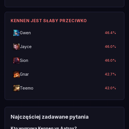
KENNEN JEST SŁABY PRZECIWKO
Gwen
46.4
%
Jayce
46.0
%
Sion
46.0
%
Gnar
42.7
%
Teemo
42.0
%
Najczęściej zadawane pytania
Kto wygrywa Kennen vs Aatrox?