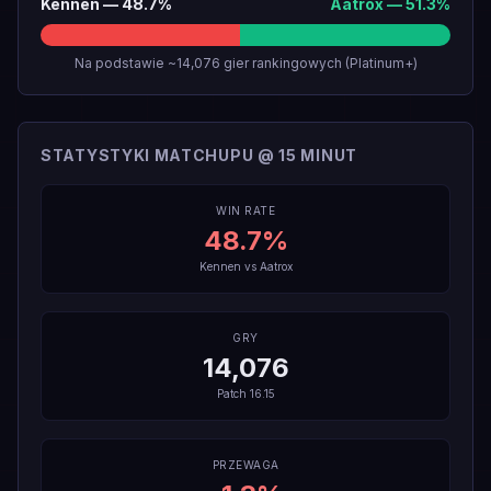
Kennen
—
48.7
%
Aatrox
—
51.3
%
Na podstawie ~14,076 gier rankingowych (Platinum+)
STATYSTYKI MATCHUPU @ 15 MINUT
WIN RATE
48.7
%
Kennen
vs
Aatrox
GRY
14,076
Patch
16.15
PRZEWAGA