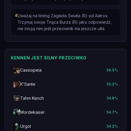
4
Uważaj na timing Zagłada Świata (R) od Aatrox.
Trzymaj swoje Tnąca Burza (R) jako odpowiedź,
nie inicjuj nim jeśli przeciwnik ma jeszcze ulta.
KENNEN JEST SILNY PRZECIWKO
Cassiopeia
56.5
%
K'Sante
55.2
%
Tahm Kench
54.8
%
Mordekaiser
54.7
%
Urgot
54.2
%