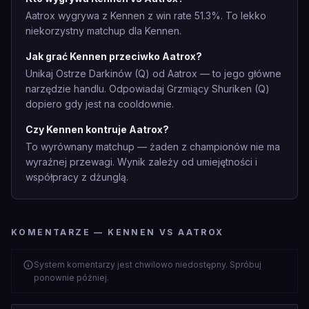
Aatrox wygrywa z Kennen z win rate 51.3%. To lekko
niekorzystny matchup dla Kennen.
Jak grać Kennen przeciwko Aatrox?
Unikaj Ostrze Darkinów (Q) od Aatrox — to jego główne
narzędzie handlu. Odpowiadaj Grzmiący Shuriken (Q)
dopiero gdy jest na cooldownie.
Czy Kennen kontruje Aatrox?
To wyrównany matchup — żaden z championów nie ma
wyraźnej przewagi. Wynik zależy od umiejętności i
współpracy z dżunglą.
KOMENTARZE — KENNEN VS AATROX
System komentarzy jest chwilowo niedostępny. Spróbuj
ponownie później.