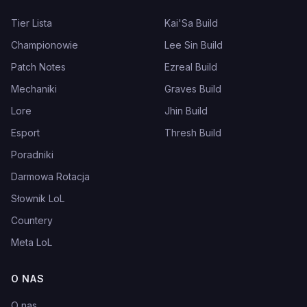
Tier Lista
Kai'Sa Build
Championowie
Lee Sin Build
Patch Notes
Ezreal Build
Mechaniki
Graves Build
Lore
Jhin Build
Esport
Thresh Build
Poradniki
Darmowa Rotacja
Słownik LoL
Countery
Meta LoL
O NAS
O nas