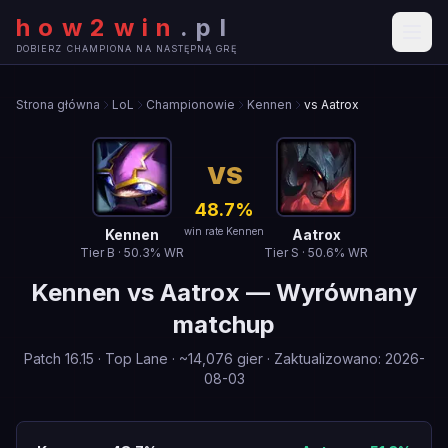
how2win
.
pl
DOBIERZ CHAMPIONA NA NASTĘPNĄ GRĘ
Strona główna
LoL
Championowie
Kennen
vs Aatrox
VS
48.7
%
win rate Kennen
Kennen
Aatrox
Tier
B
·
50.3
% WR
Tier
S
·
50.6
% WR
Kennen
vs
Aatrox
—
Wyrównany
matchup
Patch
16.15
·
Top Lane
· ~
14,076
gier
·
Zaktualizowano
:
2026-
08-03