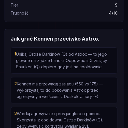
Tier
S
Trudność
4/10
Jak grać Kennen przeciwko Aatrox
1
Unikaj Ostrze Darkinów (Q) od Aatrox — to jego
główne narzędzie handlu. Odpowiadaj Grzmiący
Shuriken (Q) dopiero gdy jest na cooldownie.
2
Kennen ma przewagę zasięgu (550 vs 175) —
wykorzystaj to do pokowania Aatrox przed
agresywnym wejściem z Doskok Umbry (E).
3
Warduj agresywnie i proś junglera o pomoc.
Skorzystaj z cooldownu Ostrze Darkinów (Q),
żeby wymusić korzystną wymianę 2v1.