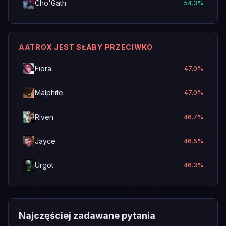
Cho'Gath
54.3
%
AATROX JEST SŁABY PRZECIWKO
Fiora
47.0
%
Malphite
47.0
%
Riven
46.7
%
Jayce
46.5
%
Urgot
46.3
%
Najczęściej zadawane pytania