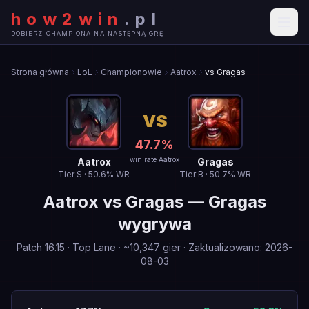
how2win
.
pl
DOBIERZ CHAMPIONA NA NASTĘPNĄ GRĘ
Strona główna
LoL
Championowie
Aatrox
vs Gragas
VS
47.7
%
win rate Aatrox
Aatrox
Gragas
Tier
S
·
50.6
% WR
Tier
B
·
50.7
% WR
Aatrox
vs
Gragas
—
Gragas
wygrywa
Patch
16.15
·
Top Lane
· ~
10,347
gier
·
Zaktualizowano
:
2026-
08-03