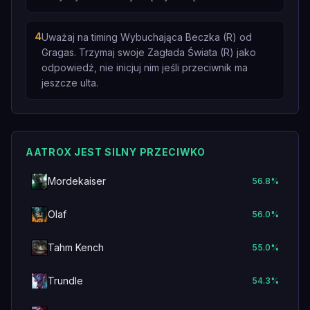
4
Uważaj na timing Wybuchająca Beczka (R) od
Gragas. Trzymaj swoje Zagłada Świata (R) jako
odpowiedź, nie inicjuj nim jeśli przeciwnik ma
jeszcze ulta.
AATROX JEST SILNY PRZECIWKO
Mordekaiser
56.8
%
Olaf
56.0
%
Tahm Kench
55.0
%
Trundle
54.3
%