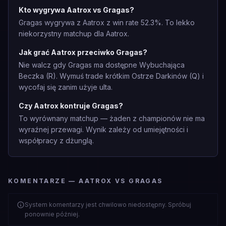
Kto wygrywa Aatrox vs Gragas?
Gragas wygrywa z Aatrox z win rate 52.3%. To lekko
niekorzystny matchup dla Aatrox.
Jak grać Aatrox przeciwko Gragas?
Nie walcz gdy Gragas ma dostępne Wybuchająca
Beczka (R). Wymuś trade krótkim Ostrze Darkinów (Q) i
wycofaj się zanim użyje ulta.
Czy Aatrox kontruje Gragas?
To wyrównany matchup — żaden z championów nie ma
wyraźnej przewagi. Wynik zależy od umiejętności i
współpracy z dżunglą.
KOMENTARZE — AATROX VS GRAGAS
System komentarzy jest chwilowo niedostępny. Spróbuj
ponownie później.