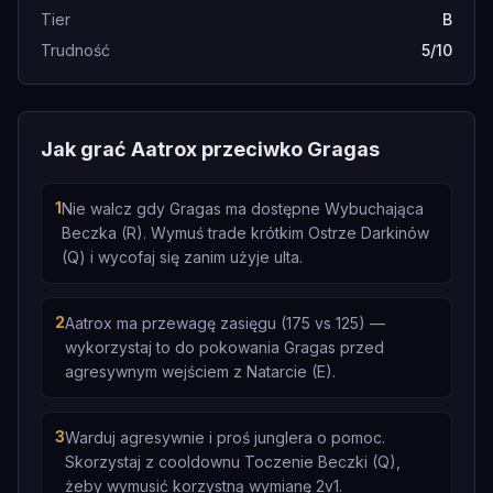
Tier
B
Trudność
5/10
Jak grać Aatrox przeciwko Gragas
1
Nie walcz gdy Gragas ma dostępne Wybuchająca
Beczka (R). Wymuś trade krótkim Ostrze Darkinów
(Q) i wycofaj się zanim użyje ulta.
2
Aatrox ma przewagę zasięgu (175 vs 125) —
wykorzystaj to do pokowania Gragas przed
agresywnym wejściem z Natarcie (E).
3
Warduj agresywnie i proś junglera o pomoc.
Skorzystaj z cooldownu Toczenie Beczki (Q),
żeby wymusić korzystną wymianę 2v1.