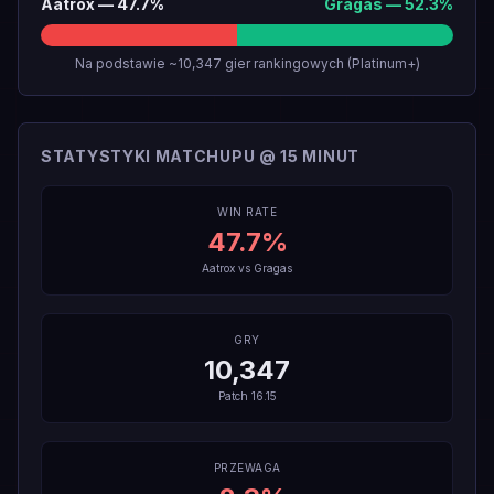
Aatrox
—
47.7
%
Gragas
—
52.3
%
Na podstawie ~10,347 gier rankingowych (Platinum+)
STATYSTYKI MATCHUPU @ 15 MINUT
WIN RATE
47.7
%
Aatrox
vs
Gragas
GRY
10,347
Patch
16.15
PRZEWAGA