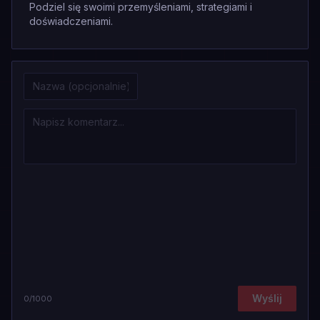
Podziel się swoimi przemyśleniami, strategiami i
doświadczeniami.
Wyślij
0
/1000