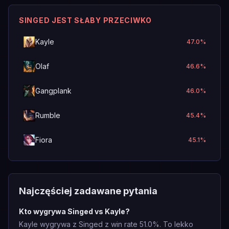
SINGED JEST SŁABY PRZECIWKO
Kayle
47.0
%
Olaf
46.6
%
Gangplank
46.0
%
Rumble
45.4
%
Fiora
45.1
%
Najczęściej zadawane pytania
Kto wygrywa Singed vs Kayle?
Kayle wygrywa z Singed z win rate 51.0%. To lekko