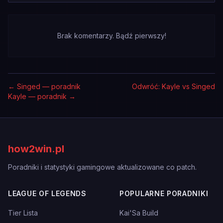
Brak komentarzy. Bądź pierwszy!
←
Singed — poradnik
Odwróć: Kayle vs Singed
Kayle — poradnik
→
how2win.pl
Poradniki i statystyki gamingowe aktualizowane co patch.
LEAGUE OF LEGENDS
POPULARNE PORADNIKI
Tier Lista
Kai'Sa Build