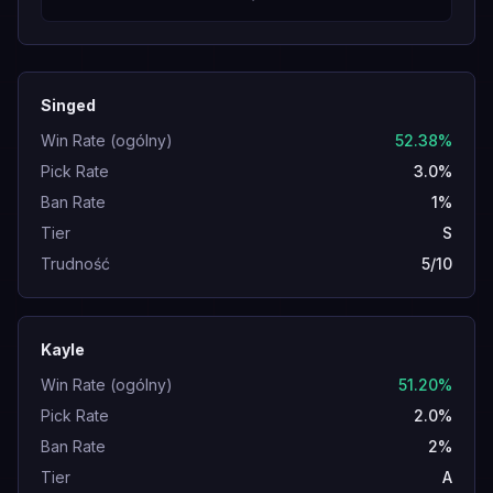
Singed
Win Rate (ogólny)
52.38%
Pick Rate
3.0%
Ban Rate
1%
Tier
S
Trudność
5/10
Kayle
Win Rate (ogólny)
51.20%
Pick Rate
2.0%
Ban Rate
2%
Tier
A