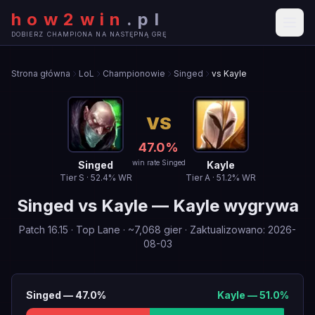
how2win
.
pl
DOBIERZ CHAMPIONA NA NASTĘPNĄ GRĘ
Strona główna
LoL
Championowie
Singed
vs Kayle
VS
47.0
%
win rate Singed
Singed
Kayle
Tier
S
·
52.4
% WR
Tier
A
·
51.2
% WR
Singed
vs
Kayle
—
Kayle wygrywa
Patch
16.15
·
Top Lane
· ~
7,068
gier
·
Zaktualizowano
:
2026-
08-03
Singed
—
47.0
%
Kayle
—
51.0
%