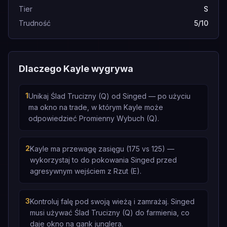
Tier
S
Trudność
5/10
Dlaczego Kayle wygrywa
1
Unikaj Ślad Trucizny (Q) od Singed — po użyciu
ma okno na trade, w którym Kayle może
odpowiedzieć Promienny Wybuch (Q).
2
Kayle ma przewagę zasięgu (175 vs 125) —
wykorzystaj to do pokowania Singed przed
agresywnym wejściem z Rzut (E).
3
Kontroluj falę pod swoją wieżą i zamrażaj. Singed
musi używać Ślad Trucizny (Q) do farmienia, co
daje okno na gank junglera.