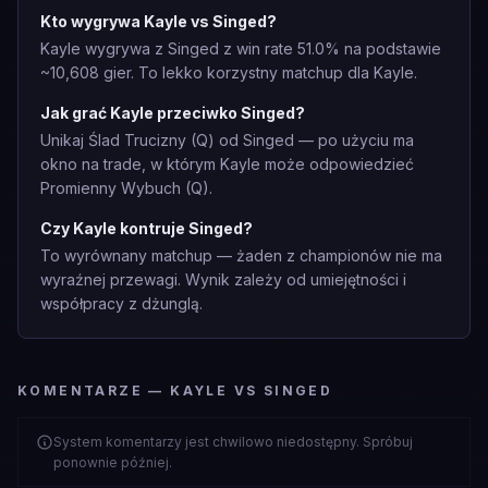
Kto wygrywa Kayle vs Singed?
Kayle wygrywa z Singed z win rate 51.0% na podstawie
~10,608 gier. To lekko korzystny matchup dla Kayle.
Jak grać Kayle przeciwko Singed?
Unikaj Ślad Trucizny (Q) od Singed — po użyciu ma
okno na trade, w którym Kayle może odpowiedzieć
Promienny Wybuch (Q).
Czy Kayle kontruje Singed?
To wyrównany matchup — żaden z championów nie ma
wyraźnej przewagi. Wynik zależy od umiejętności i
współpracy z dżunglą.
KOMENTARZE — KAYLE VS SINGED
System komentarzy jest chwilowo niedostępny. Spróbuj
ponownie później.