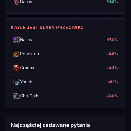
Darius
54.8
%
KAYLE JEST SŁABY PRZECIWKO
Nasus
47.0
%
Renekton
46.8
%
Gragas
46.4
%
Yorick
46.1
%
Cho'Gath
46.0
%
Najczęściej zadawane pytania