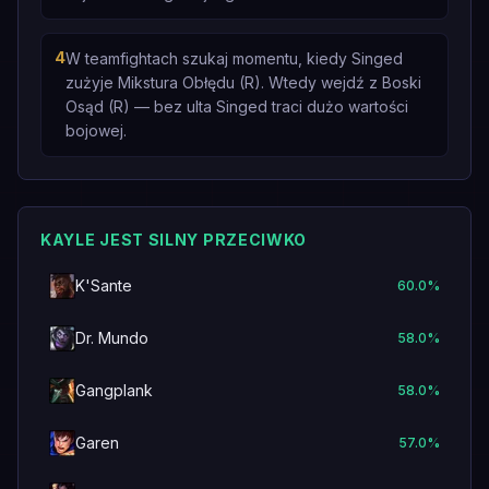
4
W teamfightach szukaj momentu, kiedy Singed
zużyje Mikstura Obłędu (R). Wtedy wejdź z Boski
Osąd (R) — bez ulta Singed traci dużo wartości
bojowej.
KAYLE JEST SILNY PRZECIWKO
K'Sante
60.0
%
Dr. Mundo
58.0
%
Gangplank
58.0
%
Garen
57.0
%