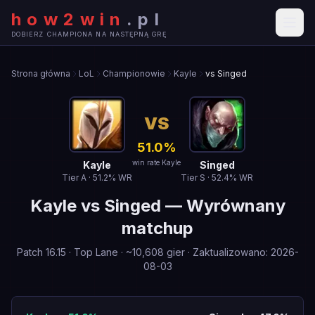
how2win
.
pl
DOBIERZ CHAMPIONA NA NASTĘPNĄ GRĘ
Strona główna
LoL
Championowie
Kayle
vs Singed
VS
51.0
%
win rate Kayle
Kayle
Singed
Tier
A
·
51.2
% WR
Tier
S
·
52.4
% WR
Kayle
vs
Singed
—
Wyrównany
matchup
Patch
16.15
·
Top Lane
· ~
10,608
gier
·
Zaktualizowano
:
2026-
08-03