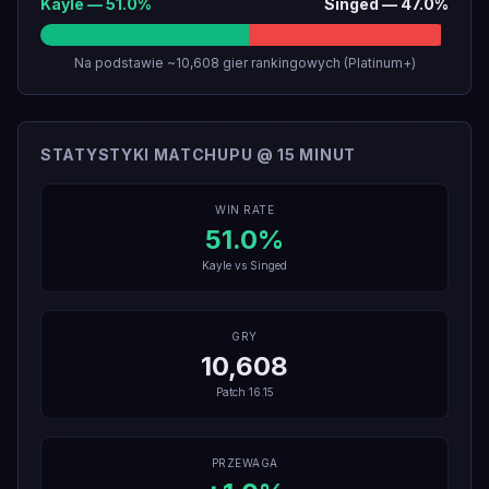
Kayle
—
51.0
%
Singed
—
47.0
%
Na podstawie ~10,608 gier rankingowych (Platinum+)
STATYSTYKI MATCHUPU @ 15 MINUT
WIN RATE
51.0
%
Kayle
vs
Singed
GRY
10,608
Patch
16.15
PRZEWAGA