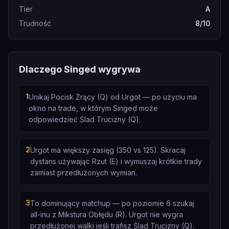
Tier
A
Trudność
8/10
Dlaczego Singed wygrywa
1
Unikaj Pocisk Żrący (Q) od Urgot — po użyciu ma
okno na trade, w którym Singed może
odpowiedzieć Ślad Trucizny (Q).
2
Urgot ma większy zasięg (350 vs 125). Skracaj
dystans używając Rzut (E) i wymuszaj krótkie trady
zamiast przedłużonych wymian.
3
To dominujący matchup — po poziomie 6 szukaj
all-inu z Mikstura Obłędu (R). Urgot nie wygra
przedłużonej walki jeśli trafisz Ślad Trucizny (Q).