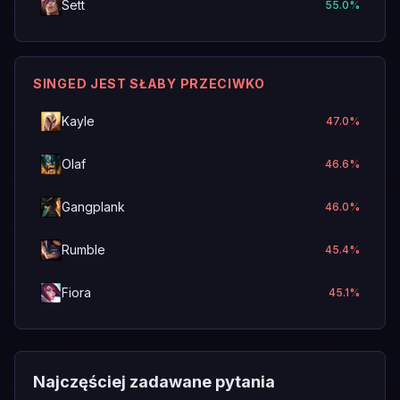
Sett
55.0
%
SINGED JEST SŁABY PRZECIWKO
Kayle
47.0
%
Olaf
46.6
%
Gangplank
46.0
%
Rumble
45.4
%
Fiora
45.1
%
Najczęściej zadawane pytania