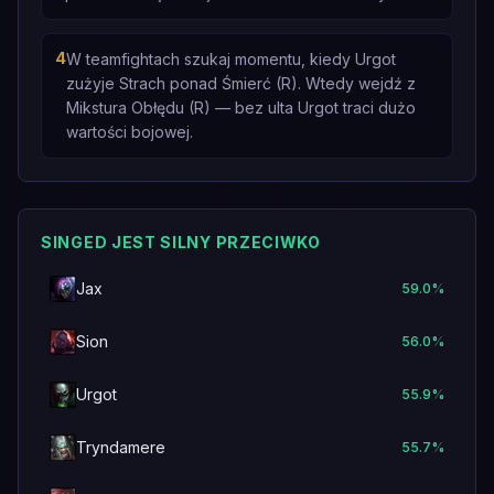
4
W teamfightach szukaj momentu, kiedy Urgot
zużyje Strach ponad Śmierć (R). Wtedy wejdź z
Mikstura Obłędu (R) — bez ulta Urgot traci dużo
wartości bojowej.
SINGED JEST SILNY PRZECIWKO
Jax
59.0
%
Sion
56.0
%
Urgot
55.9
%
Tryndamere
55.7
%