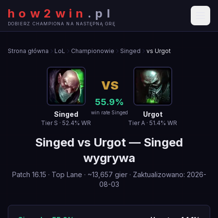
how2win
.
pl
DOBIERZ CHAMPIONA NA NASTĘPNĄ GRĘ
Strona główna
LoL
Championowie
Singed
vs Urgot
VS
55.9
%
win rate Singed
Singed
Urgot
Tier
S
·
52.4
% WR
Tier
A
·
51.4
% WR
Singed
vs
Urgot
—
Singed
wygrywa
Patch
16.15
·
Top Lane
· ~
13,657
gier
·
Zaktualizowano
:
2026-
08-03