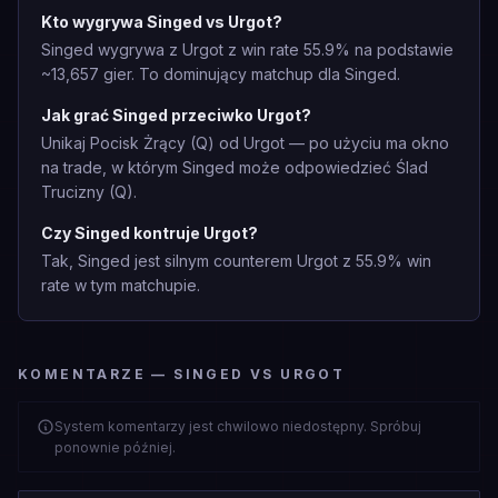
Kto wygrywa Singed vs Urgot?
Singed wygrywa z Urgot z win rate 55.9% na podstawie
~13,657 gier. To dominujący matchup dla Singed.
Jak grać Singed przeciwko Urgot?
Unikaj Pocisk Żrący (Q) od Urgot — po użyciu ma okno
na trade, w którym Singed może odpowiedzieć Ślad
Trucizny (Q).
Czy Singed kontruje Urgot?
Tak, Singed jest silnym counterem Urgot z 55.9% win
rate w tym matchupie.
KOMENTARZE — SINGED VS URGOT
System komentarzy jest chwilowo niedostępny. Spróbuj
ponownie później.