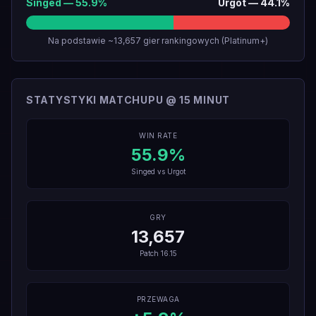
Singed
—
55.9
%
Urgot
—
44.1
%
Na podstawie ~13,657 gier rankingowych (Platinum+)
STATYSTYKI MATCHUPU @ 15 MINUT
WIN RATE
55.9
%
Singed
vs
Urgot
GRY
13,657
Patch
16.15
PRZEWAGA