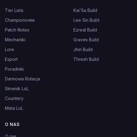
Tier Lista
Kai'Sa Build
Championowie
Lee Sin Build
Patch Notes
Ezreal Build
Mechaniki
Graves Build
Lore
Jhin Build
Esport
Thresh Build
Poradniki
Darmowa Rotacja
Słownik LoL
Countery
Meta LoL
O NAS
O nas