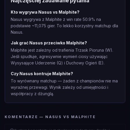
Najczęściej zadawane pytania
Kto wygrywa Nasus vs Malphite?
Nasus wygrywa z Malphite z win rate 50.9% na
podstawie ~11,075 gier. To lekko korzystny matchup dla
Nasus.
Jak grać Nasus przeciwko Malphite?
Malphite jest zależny od trafienia Trzask Pioruna (W).
Jeśli spudłuje, agresywnie wymień ciosy używając
Wysysające Uderzenie (Q) i Duchowy Ogień (E).
Czy Nasus kontruje Malphite?
To wyrównany matchup — żaden z championów nie ma
wyraźnej przewagi. Wynik zależy od umiejętności i
współpracy z dżunglą.
KOMENTARZE — NASUS VS MALPHITE