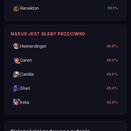
Renekton
55.1
%
NASUS JEST SŁABY PRZECIWKO
Heimerdinger
46.8
%
Garen
46.0
%
Camille
45.0
%
Shen
45.0
%
Irelia
42.9
%