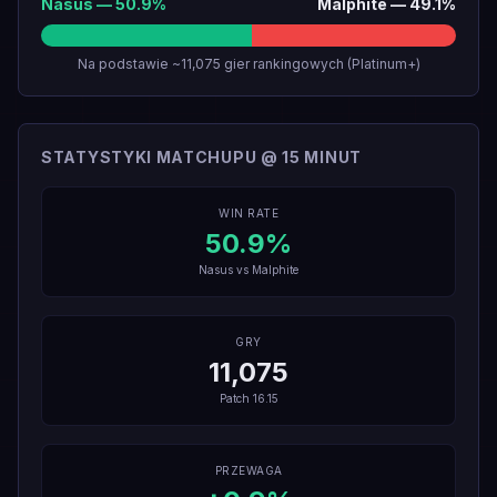
Nasus
—
50.9
%
Malphite
—
49.1
%
Na podstawie ~11,075 gier rankingowych (Platinum+)
STATYSTYKI MATCHUPU @ 15 MINUT
WIN RATE
50.9
%
Nasus
vs
Malphite
GRY
11,075
Patch
16.15
PRZEWAGA