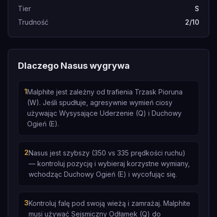
Tier
S
Trudność
2/10
Dlaczego Nasus wygrywa
1
Malphite jest zależny od trafienia Trzask Pioruna
(W). Jeśli spudłuje, agresywnie wymień ciosy
używając Wysysające Uderzenie (Q) i Duchowy
Ogień (E).
2
Nasus jest szybszy (350 vs 335 prędkości ruchu)
— kontroluj pozycję i wybieraj korzystne wymiany,
wchodząc Duchowy Ogień (E) i wycofując się.
3
Kontroluj falę pod swoją wieżą i zamrażaj. Malphite
musi używać Sejsmiczny Odłamek (Q) do