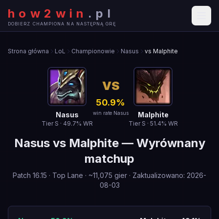
how2win
.
pl
DOBIERZ CHAMPIONA NA NASTĘPNĄ GRĘ
Strona główna
LoL
Championowie
Nasus
vs Malphite
VS
50.9
%
win rate Nasus
Nasus
Malphite
Tier
S
·
49.7
% WR
Tier
S
·
51.4
% WR
Nasus
vs
Malphite
—
Wyrównany
matchup
Patch
16.15
·
Top Lane
· ~
11,075
gier
·
Zaktualizowano
:
2026-
08-03