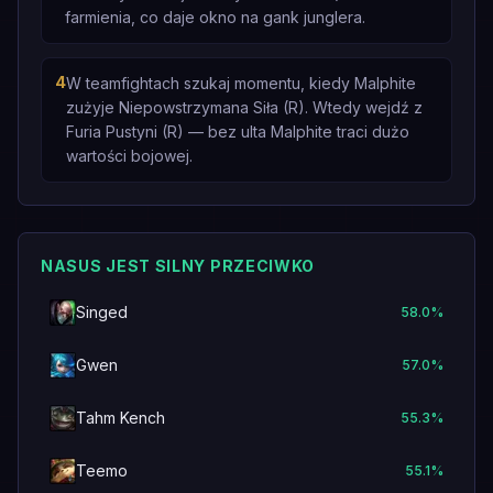
farmienia, co daje okno na gank junglera.
4
W teamfightach szukaj momentu, kiedy Malphite
zużyje Niepowstrzymana Siła (R). Wtedy wejdź z
Furia Pustyni (R) — bez ulta Malphite traci dużo
wartości bojowej.
NASUS JEST SILNY PRZECIWKO
Singed
58.0
%
Gwen
57.0
%
Tahm Kench
55.3
%
Teemo
55.1
%