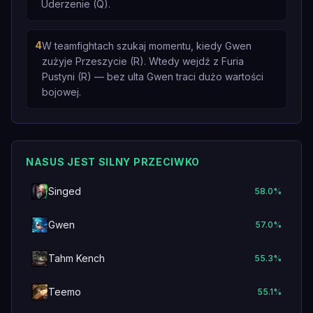
Uderzenie (Q).
4
W teamfightach szukaj momentu, kiedy Gwen
zużyje Przeszycie (R). Wtedy wejdź z Furia
Pustyni (R) — bez ulta Gwen traci dużo wartości
bojowej.
NASUS JEST SILNY PRZECIWKO
Singed
58.0
%
Gwen
57.0
%
Tahm Kench
55.3
%
Teemo
55.1
%