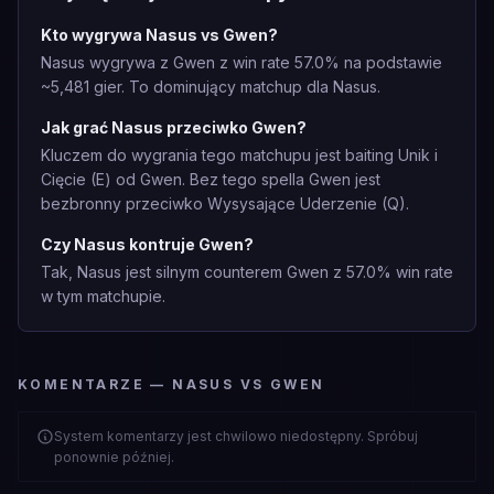
Kto wygrywa Nasus vs Gwen?
Nasus wygrywa z Gwen z win rate 57.0% na podstawie
~5,481 gier. To dominujący matchup dla Nasus.
Jak grać Nasus przeciwko Gwen?
Kluczem do wygrania tego matchupu jest baiting Unik i
Cięcie (E) od Gwen. Bez tego spella Gwen jest
bezbronny przeciwko Wysysające Uderzenie (Q).
Czy Nasus kontruje Gwen?
Tak, Nasus jest silnym counterem Gwen z 57.0% win rate
w tym matchupie.
KOMENTARZE — NASUS VS GWEN
System komentarzy jest chwilowo niedostępny. Spróbuj
ponownie później.