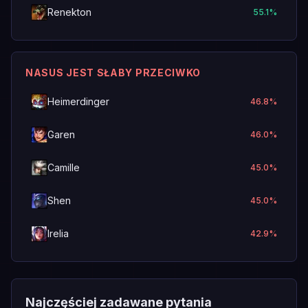
Renekton
55.1
%
NASUS JEST SŁABY PRZECIWKO
Heimerdinger
46.8
%
Garen
46.0
%
Camille
45.0
%
Shen
45.0
%
Irelia
42.9
%
Najczęściej zadawane pytania