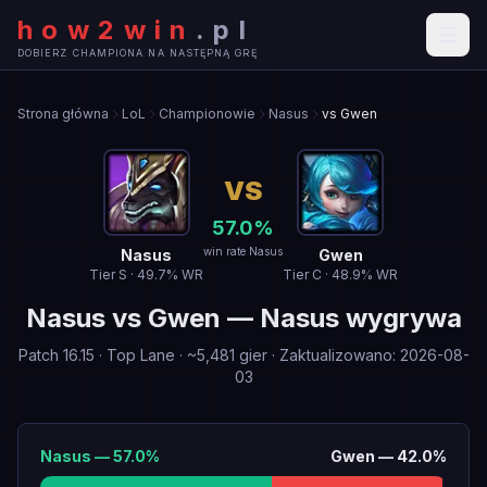
how2win
.
pl
DOBIERZ CHAMPIONA NA NASTĘPNĄ GRĘ
Strona główna
LoL
Championowie
Nasus
vs Gwen
VS
57.0
%
win rate Nasus
Nasus
Gwen
Tier
S
·
49.7
% WR
Tier
C
·
48.9
% WR
Nasus
vs
Gwen
—
Nasus wygrywa
Patch
16.15
·
Top Lane
· ~
5,481
gier
·
Zaktualizowano
:
2026-08-
03
Nasus
—
57.0
%
Gwen
—
42.0
%