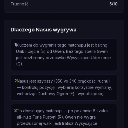
Trudność
5/10
Dlaczego Nasus wygrywa
1
Kluczem do wygrania tego matchupu jest baiting
Unik i Cięcie (E) od Gwen. Bez tego spella Gwen
jest bezbronny przeciwko Wysysające Uderzenie
(Q).
2
Nasus jest szybszy (350 vs 340 prędkości ruchu)
— kontroluj pozycję i wybieraj korzystne wymiany,
wchodząc Duchowy Ogień (E) i wycofując się.
3
To dominujący matchup — po poziomie 6 szukaj
all-inu z Furia Pustyni (R). Gwen nie wygra
przedłużonej walki jeśli trafisz Wysysające