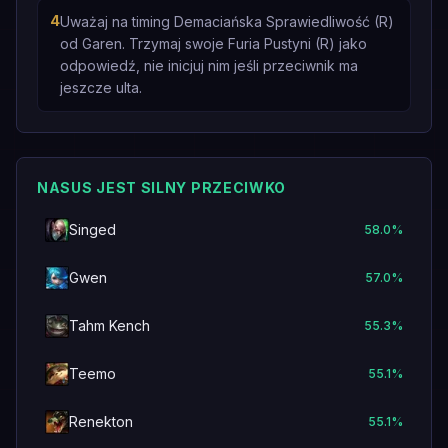
4
Uważaj na timing Demaciańska Sprawiedliwość (R)
od Garen. Trzymaj swoje Furia Pustyni (R) jako
odpowiedź, nie inicjuj nim jeśli przeciwnik ma
jeszcze ulta.
NASUS JEST SILNY PRZECIWKO
Singed
58.0
%
Gwen
57.0
%
Tahm Kench
55.3
%
Teemo
55.1
%
Renekton
55.1
%