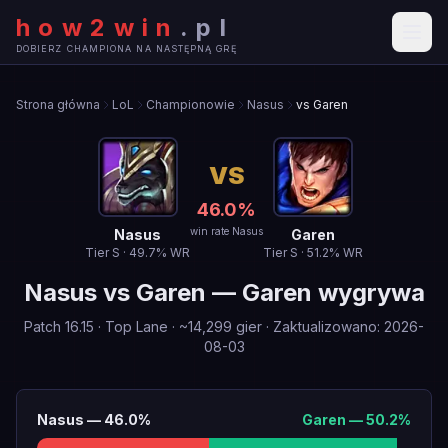
how2win
.
pl
DOBIERZ CHAMPIONA NA NASTĘPNĄ GRĘ
Strona główna
LoL
Championowie
Nasus
vs Garen
VS
46.0
%
win rate Nasus
Nasus
Garen
Tier
S
·
49.7
% WR
Tier
S
·
51.2
% WR
Nasus
vs
Garen
—
Garen wygrywa
Patch
16.15
·
Top Lane
· ~
14,299
gier
·
Zaktualizowano
:
2026-
08-03
Nasus
—
46.0
%
Garen
—
50.2
%