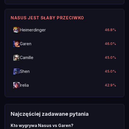
NASUS JEST SŁABY PRZECIWKO
Heimerdinger
46.8
%
Garen
46.0
%
Camille
45.0
%
Shen
45.0
%
Irelia
42.9
%
Najczęściej zadawane pytania
Kto wygrywa Nasus vs Garen?