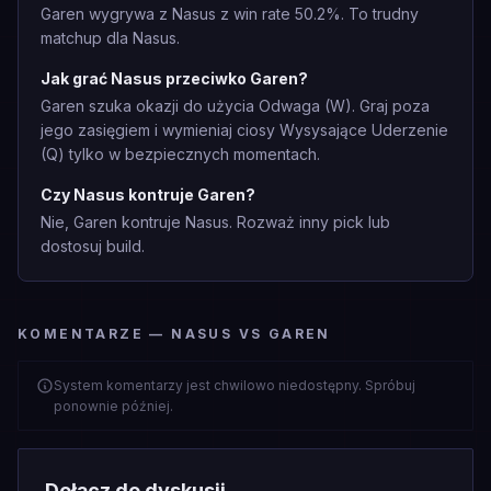
Garen wygrywa z Nasus z win rate 50.2%. To trudny
matchup dla Nasus.
Jak grać Nasus przeciwko Garen?
Garen szuka okazji do użycia Odwaga (W). Graj poza
jego zasięgiem i wymieniaj ciosy Wysysające Uderzenie
(Q) tylko w bezpiecznych momentach.
Czy Nasus kontruje Garen?
Nie, Garen kontruje Nasus. Rozważ inny pick lub
dostosuj build.
KOMENTARZE — NASUS VS GAREN
System komentarzy jest chwilowo niedostępny. Spróbuj
ponownie później.
Dołącz do dyskusji