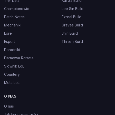
Tier Lista
Kai'Sa Build
Championowie
Lee Sin Build
Patch Notes
Ezreal Build
Mechaniki
Graves Build
Lore
Jhin Build
Esport
Thresh Build
Poradniki
Darmowa Rotacja
Słownik LoL
Countery
Meta LoL
O NAS
O nas
Jak tworzymy treści