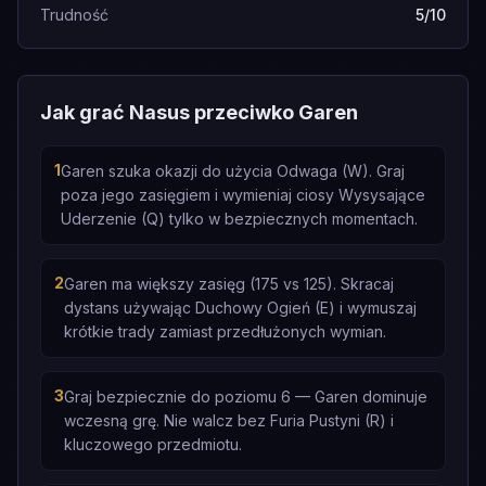
Trudność
5/10
Jak grać Nasus przeciwko Garen
1
Garen szuka okazji do użycia Odwaga (W). Graj
poza jego zasięgiem i wymieniaj ciosy Wysysające
Uderzenie (Q) tylko w bezpiecznych momentach.
2
Garen ma większy zasięg (175 vs 125). Skracaj
dystans używając Duchowy Ogień (E) i wymuszaj
krótkie trady zamiast przedłużonych wymian.
3
Graj bezpiecznie do poziomu 6 — Garen dominuje
wczesną grę. Nie walcz bez Furia Pustyni (R) i
kluczowego przedmiotu.