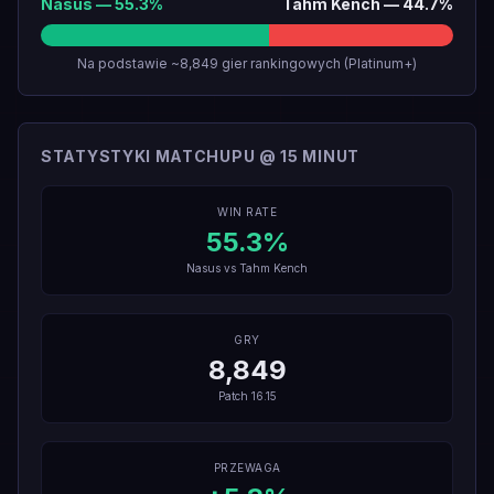
Nasus
—
55.3
%
Tahm Kench
—
44.7
%
Na podstawie ~8,849 gier rankingowych (Platinum+)
STATYSTYKI MATCHUPU @ 15 MINUT
WIN RATE
55.3
%
Nasus
vs
Tahm Kench
GRY
8,849
Patch
16.15
PRZEWAGA