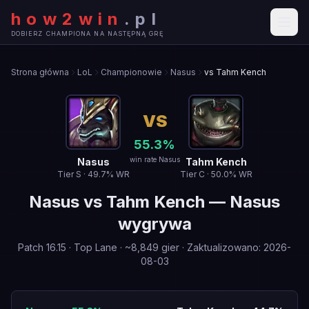
how2win
.
pl
DOBIERZ CHAMPIONA NA NASTĘPNĄ GRĘ
Strona główna
LoL
Championowie
Nasus
vs Tahm Kench
VS
55.3
%
win rate Nasus
Nasus
Tahm Kench
Tier
S
·
49.7
% WR
Tier
C
·
50.0
% WR
Nasus
vs
Tahm Kench
—
Nasus
wygrywa
Patch
16.15
·
Top Lane
· ~
8,849
gier
·
Zaktualizowano
:
2026-
08-03