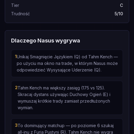
Tier
C
Trudność
5/10
Dlaczego Nasus wygrywa
1
Unikaj Smagnięcie Językiem (Q) od Tahm Kench —
po użyciu ma okno na trade, w którym Nasus może
odpowiedzieć Wysysające Uderzenie (Q).
2
Tahm Kench ma większy zasięg (175 vs 125).
Skracaj dystans używając Duchowy Ogień (E) i
wymuszaj krótkie trady zamiast przedłużonych
wymian.
3
To dominujący matchup — po poziomie 6 szukaj
all-inu z Furia Pustyni (R). Tahm Kench nie wygra