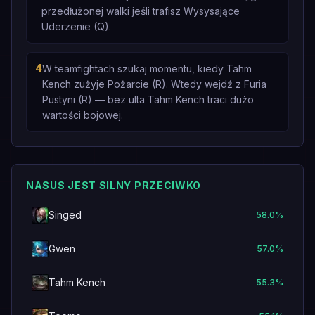
przedłużonej walki jeśli trafisz Wysysające
Uderzenie (Q).
4
W teamfightach szukaj momentu, kiedy Tahm
Kench zużyje Pożarcie (R). Wtedy wejdź z Furia
Pustyni (R) — bez ulta Tahm Kench traci dużo
wartości bojowej.
NASUS JEST SILNY PRZECIWKO
Singed
58.0
%
Gwen
57.0
%
Tahm Kench
55.3
%