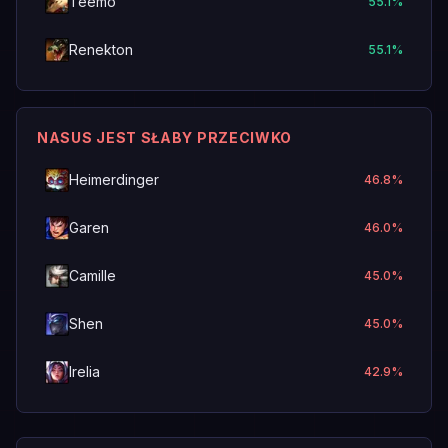
Teemo
55.1
%
Renekton
55.1
%
NASUS JEST SŁABY PRZECIWKO
Heimerdinger
46.8
%
Garen
46.0
%
Camille
45.0
%
Shen
45.0
%
Irelia
42.9
%