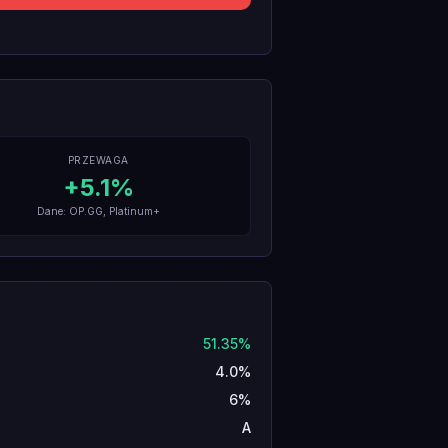
PRZEWAGA
+
5.1
%
Dane: OP.GG, Platinum+
51.35%
4.0%
6%
A