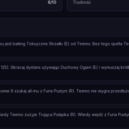
6/10
Trudność
u jest baiting Toksyczne Strzałki (E) od Teemo. Bez tego spella 
125). Skracaj dystans używając Duchowy Ogień (E) i wymuszaj krót
ie 6 szukaj all-inu z Furia Pustyni (R). Teemo nie wygra przedłużon
iedy Teemo zużyje Trująca Pułapka (R). Wtedy wejdź z Furia Pustyn