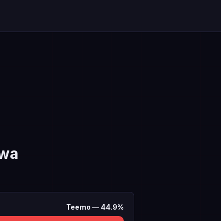
ywa
Teemo
—
44.9
%