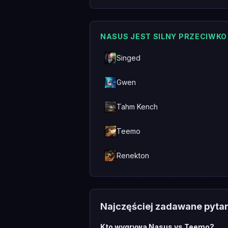
NASUS JEST SILNY PRZECIWKO
Singed
Gwen
Tahm Kench
Teemo
Renekton
Najczęściej zadawane pyta
Kto wygrywa Nasus vs Teemo?