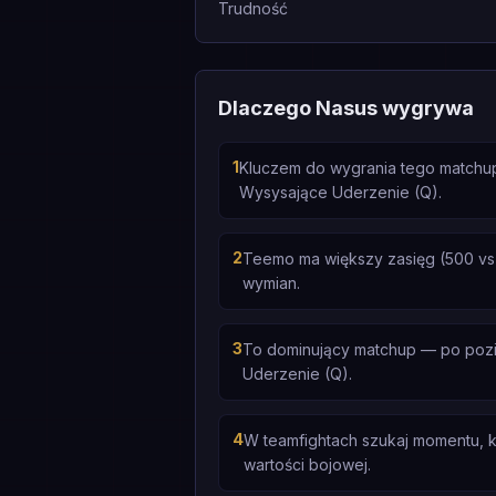
Trudność
Dlaczego Nasus wygrywa
1
Kluczem do wygrania tego matchup
Wysysające Uderzenie (Q).
2
Teemo ma większy zasięg (500 vs 
wymian.
3
To dominujący matchup — po poziom
Uderzenie (Q).
4
W teamfightach szukaj momentu, k
wartości bojowej.