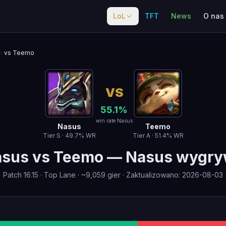
LoL
TFT
News
O nas
vs Teemo
VS
55.1
%
win rate Nasus
Nasus
Teemo
Tier
S
·
49.7
% WR
Tier
A
·
51.4
% WR
asus
vs
Teemo
—
Nasus wygr
Patch
16.15
·
Top Lane
· ~
9,059
gier
·
Zaktualizowano
:
2026-08-03