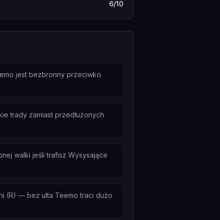
6/10
Teemo jest bezbronny przeciwko
kie trady zamiast przedłużonych
ej walki jeśli trafisz Wysysające
i (R) — bez ulta Teemo traci dużo