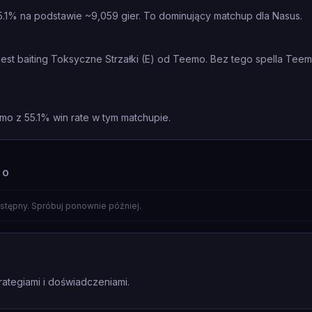
.1% na podstawie ~9,059 gier. To dominujący matchup dla Nasus.
est baiting Toksyczne Strzałki (E) od Teemo. Bez tego spella Tee
mo z 55.1% win rate w tym matchupie.
MO
stępny. Spróbuj ponownie później.
rategiami i doświadczeniami.