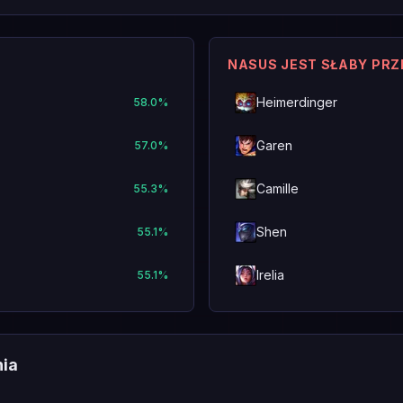
NASUS JEST SŁABY PR
Heimerdinger
58.0
%
Garen
57.0
%
Camille
55.3
%
Shen
55.1
%
Irelia
55.1
%
nia