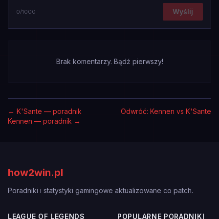
Wyślij
0
/1000
Brak komentarzy. Bądź pierwszy!
←
K'Sante — poradnik
Odwróć: Kennen vs K'Sante
Kennen — poradnik
→
how2win.pl
Poradniki i statystyki gamingowe aktualizowane co patch.
LEAGUE OF LEGENDS
POPULARNE PORADNIKI