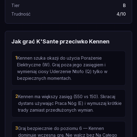
Tier
B
Trudność
4/10
Jak grać K'Sante przeciwko Kennen
1
Kennen szuka okazji do użycia Porażenie
Elektryczne (W). Graj poza jego zasięgiem i
wymieniaj ciosy Uderzenie Ntofo (Q) tylko w
bezpiecznych momentach.
2
Kennen ma większy zasięg (550 vs 150). Skracaj
dystans używając Praca Nóg (E) i wymuszaj krótkie
trady zamiast przedłużonych wymian.
3
Graj bezpiecznie do poziomu 6 — Kennen
dominuje wczesną grę. Nie walcz bez Na Całego