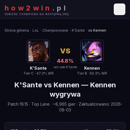
how2win
.
pl
DOBIERZ CHAMPIONA NA NASTĘPNĄ GRĘ
Strona główna
LoL
Championowie
K'Sante
vs Kennen
VS
44.8
%
win rate K'Sante
K'Sante
Kennen
Tier
C
·
47.3
% WR
Tier
B
·
50.3
% WR
K'Sante
vs
Kennen
—
Kennen
wygrywa
Patch
16.15
·
Top Lane
· ~
8,965
gier
·
Zaktualizowano
:
2026-
08-03