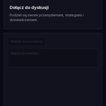
Dołącz do dyskusji
Podziel się swoimi przemyśleniami, strategiami i
doświadczeniami.