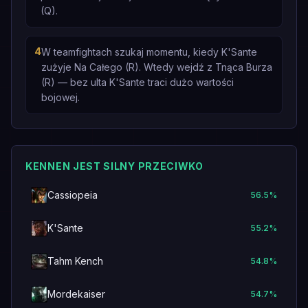
(Q).
4
W teamfightach szukaj momentu, kiedy K'Sante
zużyje Na Całego (R). Wtedy wejdź z Tnąca Burza
(R) — bez ulta K'Sante traci dużo wartości
bojowej.
KENNEN JEST SILNY PRZECIWKO
Cassiopeia
56.5
%
K'Sante
55.2
%
Tahm Kench
54.8
%
Mordekaiser
54.7
%