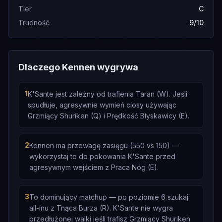
Tier
C
Trudność
9/10
Dlaczego Kennen wygrywa
1
K'Sante jest zależny od trafienia Taran (W). Jeśli
spudłuje, agresywnie wymień ciosy używając
Grzmiący Shuriken (Q) i Prędkość Błyskawicy (E).
2
Kennen ma przewagę zasięgu (550 vs 150) —
wykorzystaj to do pokowania K'Sante przed
agresywnym wejściem z Praca Nóg (E).
3
To dominujący matchup — po poziomie 6 szukaj
all-inu z Tnąca Burza (R). K'Sante nie wygra
przedłużonej walki jeśli trafisz Grzmiący Shuriken