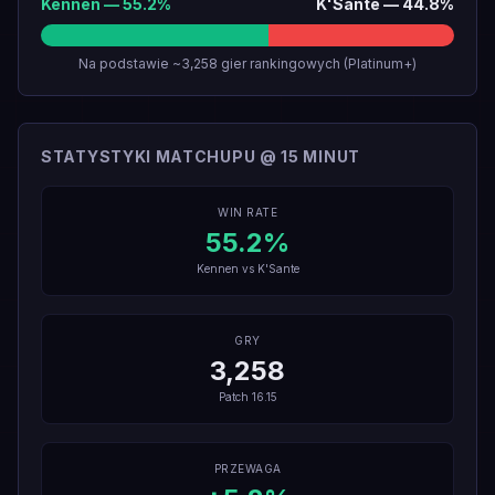
Kennen
—
55.2
%
K'Sante
—
44.8
%
Na podstawie ~3,258 gier rankingowych (Platinum+)
STATYSTYKI MATCHUPU @ 15 MINUT
WIN RATE
55.2
%
Kennen
vs
K'Sante
GRY
3,258
Patch
16.15
PRZEWAGA