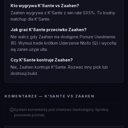
Kto wygrywa K'Sante vs Zaahen?
Zaahen wygrywa z K'Sante z win rate 53.5%. To trudny
matchup dla K'Sante.
Jak grać K'Sante przeciwko Zaahen?
Nie walcz gdy Zaahen ma dostępne Ponure Uwolnienie
(R). Wymuś trade krótkim Uderzenie Ntofo (Q) i wycofaj
się zanim użyje ulta.
Czy K'Sante kontruje Zaahen?
Nie, Zaahen kontruje K'Sante. Rozważ inny pick lub
dostosuj build.
KOMENTARZE — K'SANTE VS ZAAHEN
System komentarzy jest chwilowo niedostępny. Spróbuj
ponownie później.