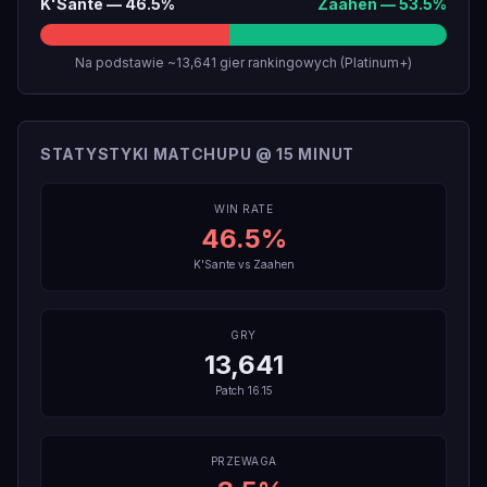
K'Sante
—
46.5
%
Zaahen
—
53.5
%
Na podstawie ~13,641 gier rankingowych (Platinum+)
STATYSTYKI MATCHUPU @ 15 MINUT
WIN RATE
46.5
%
K'Sante
vs
Zaahen
GRY
13,641
Patch
16.15
PRZEWAGA