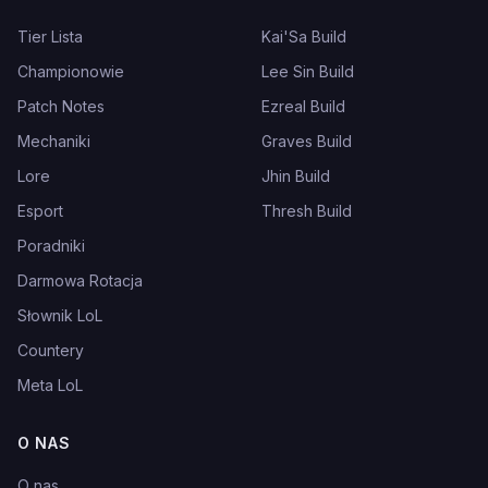
Tier Lista
Kai'Sa Build
Championowie
Lee Sin Build
Patch Notes
Ezreal Build
Mechaniki
Graves Build
Lore
Jhin Build
Esport
Thresh Build
Poradniki
Darmowa Rotacja
Słownik LoL
Countery
Meta LoL
O NAS
O nas