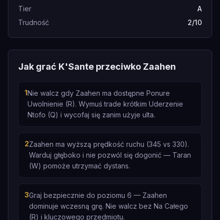
Tier
A
Trudność
2/10
Jak grać K'Sante przeciwko Zaahen
1
Nie walcz gdy Zaahen ma dostępne Ponure
Uwolnienie (R). Wymuś trade krótkim Uderzenie
Ntofo (Q) i wycofaj się zanim użyje ulta.
2
Zaahen ma wyższą prędkość ruchu (345 vs 330).
Warduj głęboko i nie pozwól się dogonić — Taran
(W) pomoże utrzymać dystans.
3
Graj bezpiecznie do poziomu 6 — Zaahen
dominuje wczesną grę. Nie walcz bez Na Całego
(R) i kluczowego przedmiotu.