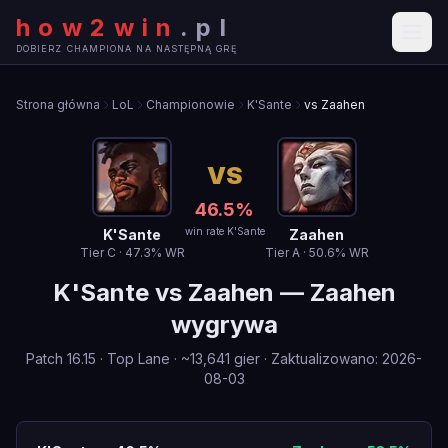
how2win
.
pl
DOBIERZ CHAMPIONA NA NASTĘPNĄ GRĘ
Strona główna
LoL
Championowie
K'Sante
vs Zaahen
VS
46.5
%
win rate K'Sante
K'Sante
Zaahen
Tier
C
·
47.3
% WR
Tier
A
·
50.6
% WR
K'Sante
vs
Zaahen
—
Zaahen
wygrywa
Patch
16.15
·
Top Lane
· ~
13,641
gier
·
Zaktualizowano
:
2026-
08-03