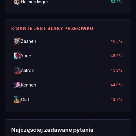
Heimerdinger
53.2
%
K'SANTE JEST SŁABY PRZECIWKO
Zaahen
46.5
%
Yone
45.9
%
Aatrox
45.8
%
Kennen
44.8
%
Olaf
43.7
%
Najczęściej zadawane pytania