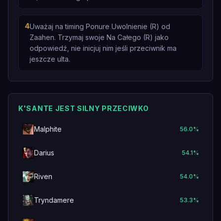
4
Uważaj na timing Ponure Uwolnienie (R) od
Zaahen. Trzymaj swoje Na Całego (R) jako
odpowiedź, nie inicjuj nim jeśli przeciwnik ma
jeszcze ulta.
K'SANTE JEST SILNY PRZECIWKO
Malphite
56.0
%
Darius
54.1
%
Riven
54.0
%
Tryndamere
53.3
%