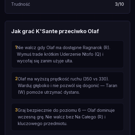
Trudność
3/10
Jak grać K'Sante przeciwko Olaf
1
Nie walcz gdy Olaf ma dostępne Ragnarok (R).
Wymuś trade krótkim Uderzenie Ntofo (Q) i
wycofaj się zanim użyje ulta.
2
Olaf ma wyższą prędkość ruchu (350 vs 330).
Warduj głęboko i nie pozwól się dogonić — Taran
(W) pomoże utrzymać dystans.
3
Graj bezpiecznie do poziomu 6 — Olaf dominuje
wczesną grę. Nie walcz bez Na Całego (R) i
kluczowego przedmiotu.