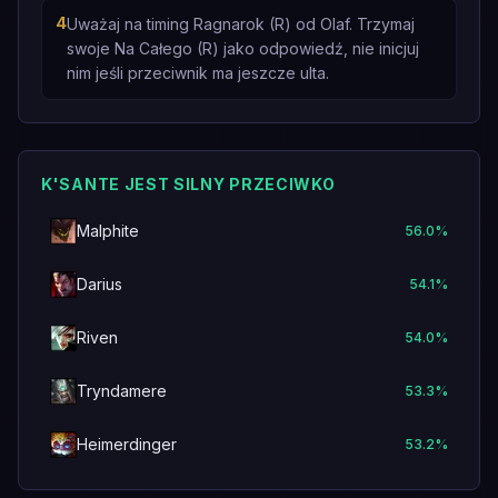
4
Uważaj na timing Ragnarok (R) od Olaf. Trzymaj
swoje Na Całego (R) jako odpowiedź, nie inicjuj
nim jeśli przeciwnik ma jeszcze ulta.
K'SANTE JEST SILNY PRZECIWKO
Malphite
56.0
%
Darius
54.1
%
Riven
54.0
%
Tryndamere
53.3
%
Heimerdinger
53.2
%