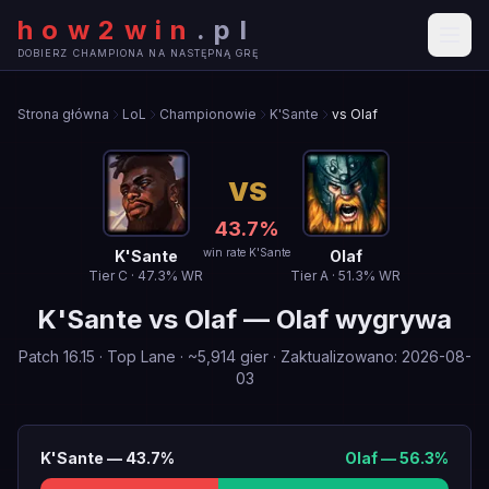
how2win
.
pl
DOBIERZ CHAMPIONA NA NASTĘPNĄ GRĘ
Strona główna
LoL
Championowie
K'Sante
vs Olaf
VS
43.7
%
win rate K'Sante
K'Sante
Olaf
Tier
C
·
47.3
% WR
Tier
A
·
51.3
% WR
K'Sante
vs
Olaf
—
Olaf wygrywa
Patch
16.15
·
Top Lane
· ~
5,914
gier
·
Zaktualizowano
:
2026-08-
03
K'Sante
—
43.7
%
Olaf
—
56.3
%