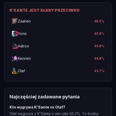
K'SANTE JEST SŁABY PRZECIWKO
Zaahen
46.5
%
Yone
45.9
%
Aatrox
45.8
%
Kennen
44.8
%
Olaf
43.7
%
Najczęściej zadawane pytania
Kto wygrywa K'Sante vs Olaf?
Olaf wygrywa z K'Sante z win rate 56.3%. To trudny