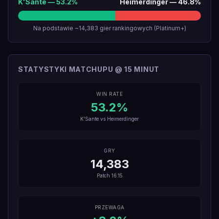
K'Sante
—
53.2
%
Heimerdinger
—
46.8
%
Na podstawie ~14,383 gier rankingowych (Platinum+)
STATYSTYKI MATCHUPU @ 15 MINUT
WIN RATE
53.2
%
K'Sante
vs
Heimerdinger
GRY
14,383
Patch
16.15
PRZEWAGA