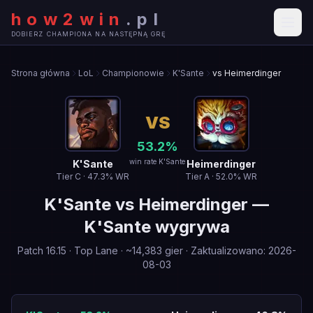
how2win
.
pl
DOBIERZ CHAMPIONA NA NASTĘPNĄ GRĘ
Strona główna
LoL
Championowie
K'Sante
vs Heimerdinger
VS
53.2
%
win rate K'Sante
K'Sante
Heimerdinger
Tier
C
·
47.3
% WR
Tier
A
·
52.0
% WR
K'Sante
vs
Heimerdinger
—
K'Sante wygrywa
Patch
16.15
·
Top Lane
· ~
14,383
gier
·
Zaktualizowano
:
2026-
08-03