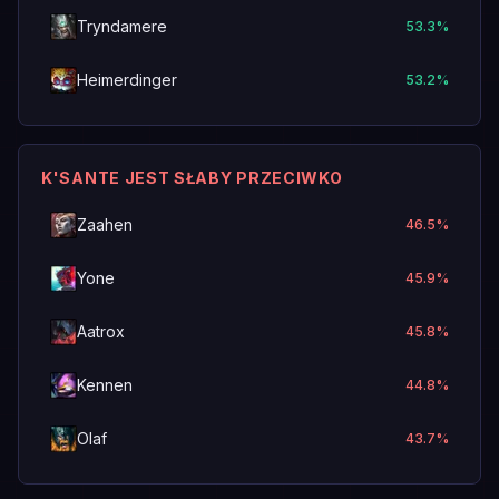
Tryndamere
53.3
%
Heimerdinger
53.2
%
K'SANTE JEST SŁABY PRZECIWKO
Zaahen
46.5
%
Yone
45.9
%
Aatrox
45.8
%
Kennen
44.8
%
Olaf
43.7
%