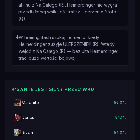
all-inu z Na Całego (R). Heimerdinger nie wygra
przedłużonej walki jeśli trafisz Uderzenie Ntofo
(Q).
4
W teamfightach szukaj momentu, kiedy
Heimerdinger zużyje ULEPSZENIE!!! (R). Wtedy
wejdź z Na Całego (R) — bez ulta Heimerdinger
traci dużo wartości bojowej.
K'SANTE JEST SILNY PRZECIWKO
Malphite
56.0
%
Darius
54.1
%
Riven
54.0
%