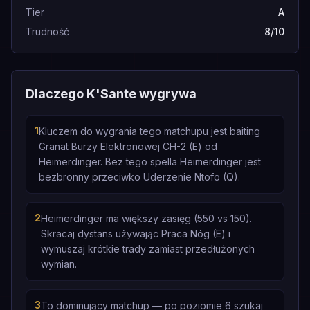
Tier
A
Trudność
8/10
Dlaczego K'Sante wygrywa
1
Kluczem do wygrania tego matchupu jest baiting
Granat Burzy Elektronowej CH-2 (E) od
Heimerdinger. Bez tego spella Heimerdinger jest
bezbronny przeciwko Uderzenie Ntofo (Q).
2
Heimerdinger ma większy zasięg (550 vs 150).
Skracaj dystans używając Praca Nóg (E) i
wymuszaj krótkie trady zamiast przedłużonych
wymian.
3
To dominujący matchup — po poziomie 6 szukaj