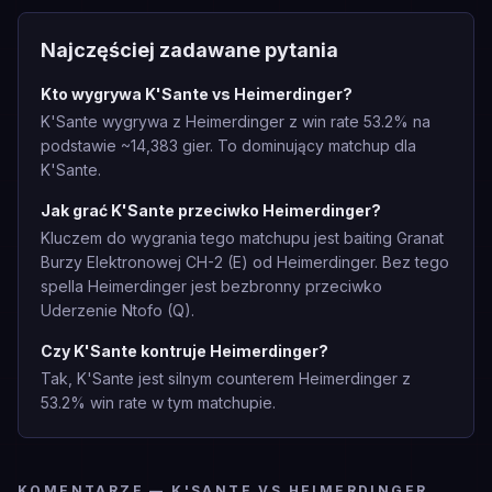
Najczęściej zadawane pytania
Kto wygrywa K'Sante vs Heimerdinger?
K'Sante wygrywa z Heimerdinger z win rate 53.2% na
podstawie ~14,383 gier. To dominujący matchup dla
K'Sante.
Jak grać K'Sante przeciwko Heimerdinger?
Kluczem do wygrania tego matchupu jest baiting Granat
Burzy Elektronowej CH-2 (E) od Heimerdinger. Bez tego
spella Heimerdinger jest bezbronny przeciwko
Uderzenie Ntofo (Q).
Czy K'Sante kontruje Heimerdinger?
Tak, K'Sante jest silnym counterem Heimerdinger z
53.2% win rate w tym matchupie.
KOMENTARZE — K'SANTE VS HEIMERDINGER