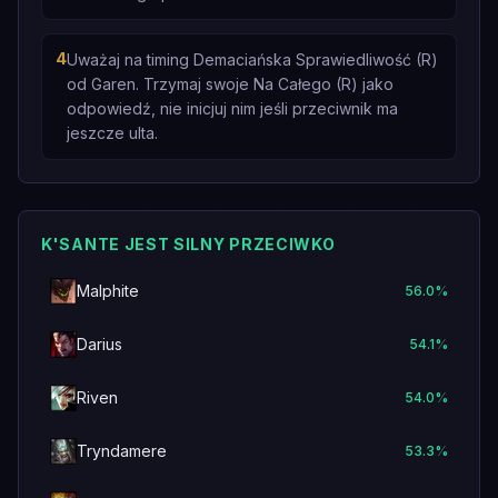
4
Uważaj na timing Demaciańska Sprawiedliwość (R)
od Garen. Trzymaj swoje Na Całego (R) jako
odpowiedź, nie inicjuj nim jeśli przeciwnik ma
jeszcze ulta.
K'SANTE JEST SILNY PRZECIWKO
Malphite
56.0
%
Darius
54.1
%
Riven
54.0
%
Tryndamere
53.3
%