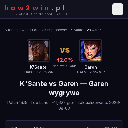
how2win
.
pl
DOBIERZ CHAMPIONA NA NASTĘPNĄ GRĘ
Strona główna
LoL
Championowie
K'Sante
vs Garen
VS
42.0
%
win rate K'Sante
K'Sante
Garen
Tier
C
·
47.3
% WR
Tier
S
·
51.2
% WR
K'Sante
vs
Garen
—
Garen
wygrywa
Patch
16.15
·
Top Lane
· ~
11,627
gier
·
Zaktualizowano
:
2026-
08-03