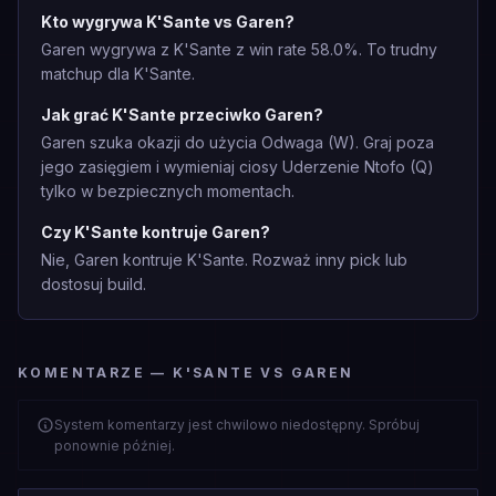
Kto wygrywa K'Sante vs Garen?
Garen wygrywa z K'Sante z win rate 58.0%. To trudny
matchup dla K'Sante.
Jak grać K'Sante przeciwko Garen?
Garen szuka okazji do użycia Odwaga (W). Graj poza
jego zasięgiem i wymieniaj ciosy Uderzenie Ntofo (Q)
tylko w bezpiecznych momentach.
Czy K'Sante kontruje Garen?
Nie, Garen kontruje K'Sante. Rozważ inny pick lub
dostosuj build.
KOMENTARZE — K'SANTE VS GAREN
System komentarzy jest chwilowo niedostępny. Spróbuj
ponownie później.