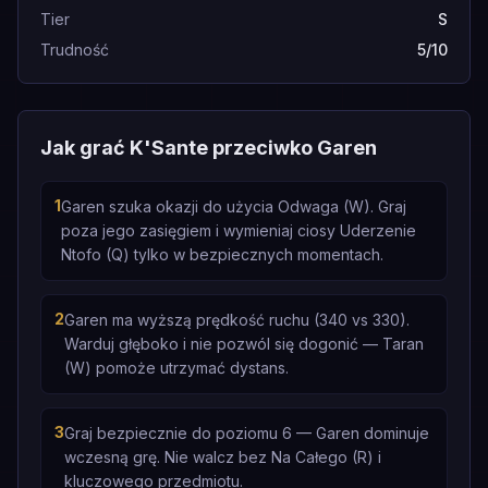
Tier
S
Trudność
5/10
Jak grać K'Sante przeciwko Garen
1
Garen szuka okazji do użycia Odwaga (W). Graj
poza jego zasięgiem i wymieniaj ciosy Uderzenie
Ntofo (Q) tylko w bezpiecznych momentach.
2
Garen ma wyższą prędkość ruchu (340 vs 330).
Warduj głęboko i nie pozwól się dogonić — Taran
(W) pomoże utrzymać dystans.
3
Graj bezpiecznie do poziomu 6 — Garen dominuje
wczesną grę. Nie walcz bez Na Całego (R) i
kluczowego przedmiotu.