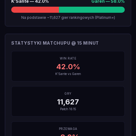
K'Sante
—
42.0
%
Garen
—
58.0
%
Na podstawie ~11,627 gier rankingowych (Platinum+)
STATYSTYKI MATCHUPU @ 15 MINUT
WIN RATE
42.0
%
K'Sante
vs
Garen
GRY
11,627
Patch
16.15
PRZEWAGA