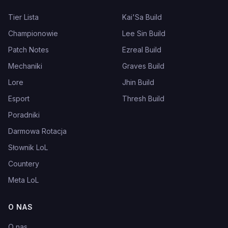
Tier Lista
Kai'Sa Build
Championowie
Lee Sin Build
Patch Notes
Ezreal Build
Mechaniki
Graves Build
Lore
Jhin Build
Esport
Thresh Build
Poradniki
Darmowa Rotacja
Słownik LoL
Countery
Meta LoL
O NAS
O nas