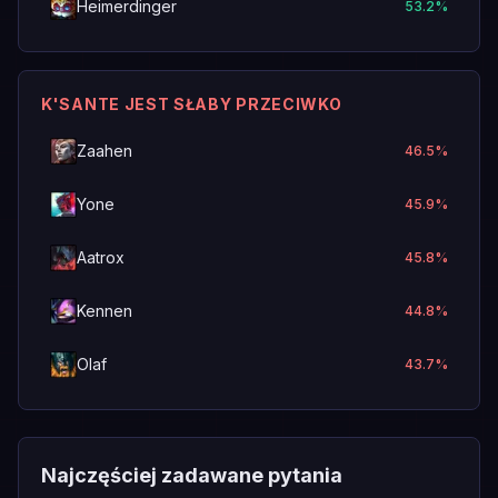
Heimerdinger
53.2
%
K'SANTE JEST SŁABY PRZECIWKO
Zaahen
46.5
%
Yone
45.9
%
Aatrox
45.8
%
Kennen
44.8
%
Olaf
43.7
%
Najczęściej zadawane pytania