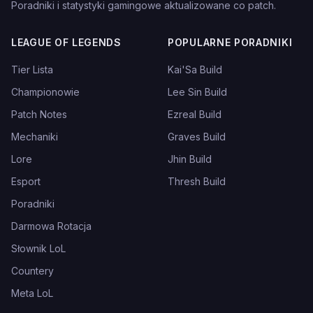
Poradniki i statystyki gamingowe aktualizowane co patch.
LEAGUE OF LEGENDS
POPULARNE PORADNIKI
Tier Lista
Kai'Sa Build
Championowie
Lee Sin Build
Patch Notes
Ezreal Build
Mechaniki
Graves Build
Lore
Jhin Build
Esport
Thresh Build
Poradniki
Darmowa Rotacja
Słownik LoL
Countery
Meta LoL