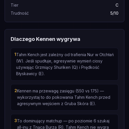
Tier
C
Trudność
5/10
Dlaczego Kennen wygrywa
1
Tahm Kench jest zależny od trafienia Nur w Otchłań
(W). Jeśli spudłuje, agresywnie wymień ciosy
używając Grzmiący Shuriken (Q) i Prędkość
Błyskawicy (E).
2
Kennen ma przewagę zasięgu (550 vs 175) —
wykorzystaj to do pokowania Tahm Kench przed
agresywnym wejściem z Gruba Skóra (E).
3
To dominujący matchup — po poziomie 6 szukaj
all-inu z Tnąca Burza (R). Tahm Kench nie wygra