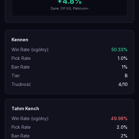
+
4.8
%
Dane: OP.GG, Platinum+
Kennen
Win Rate (ogólny)
50.33%
Pick Rate
1.0%
Ban Rate
1%
Tier
B
Trudność
4/10
Tahm Kench
Win Rate (ogólny)
49.98%
Pick Rate
2.0%
Ban Rate
2%