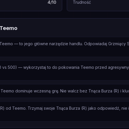
4/10
Trudność
 Teemo
d Teemo — to jego główne narzędzie handlu. Odpowiadaj Grzmiący S
 vs 500) — wykorzystaj to do pokowania Teemo przed agresywnym
 Teemo dominuje wczesną grę. Nie walcz bez Tnąca Burza (R) i kl
(R) od Teemo. Trzymaj swoje Tnąca Burza (R) jako odpowiedź, nie ini