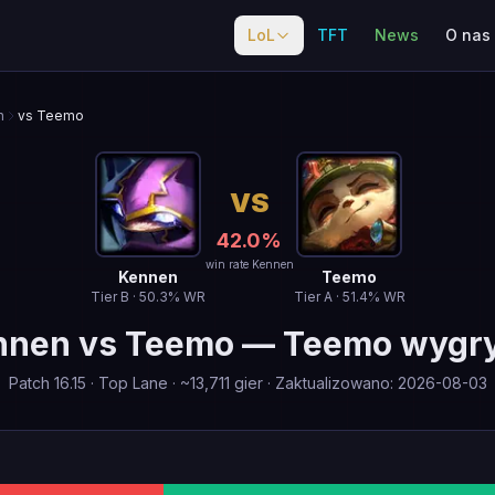
LoL
TFT
News
O nas
n
vs Teemo
VS
42.0
%
win rate Kennen
Kennen
Teemo
Tier
B
·
50.3
% WR
Tier
A
·
51.4
% WR
nnen
vs
Teemo
—
Teemo wygr
Patch
16.15
·
Top Lane
· ~
13,711
gier
·
Zaktualizowano
:
2026-08-03