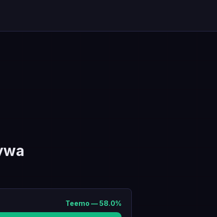
ywa
Teemo
—
58.0
%