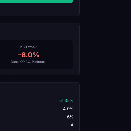
PRZEWAGA
-8.0
%
Dane: OP.GG, Platinum+
51.35%
4.0%
6%
A