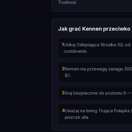
Trudność
Jak grać Kennen przeciwko
1
Unikaj Oślepiająca Strzałka (Q) o
cooldownie.
2
Kennen ma przewagę zasięgu (550
(E).
3
Graj bezpiecznie do poziomu 6 —
4
Uważaj na timing Trująca Pułapka 
jeszcze ulta.