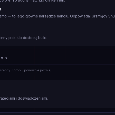
58.0%. To trudny matchup dla Kennen.
?
eemo — to jego główne narzędzie handlu. Odpowiadaj Grzmiący Shur
nny pick lub dostosuj build.
EMO
stępny. Spróbuj ponownie później.
rategiami i doświadczeniami.