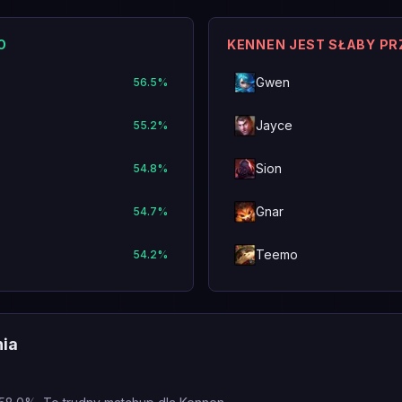
O
KENNEN JEST SŁABY P
Gwen
56.5
%
Jayce
55.2
%
Sion
54.8
%
Gnar
54.7
%
Teemo
54.2
%
nia