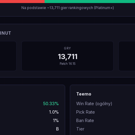
Na podstawie ~13,711 gier rankingowych (Platinum+)
INUT
GRY
13,711
Patch
16.15
Teemo
50.33%
Win Rate (ogólny)
1.0%
Pick Rate
1%
Ban Rate
B
Tier