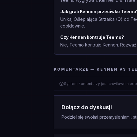
Teemo wygrywa z Kennen z win rate 
Jak grać Kennen przeciwko Teemo
Unikaj Oślepiająca Strzałka (Q) od T
cooldownie.
Czy Kennen kontruje Teemo?
Nie, Teemo kontruje Kennen. Rozważ i
KOMENTARZE — KENNEN VS TE
System komentarzy jest chwilowo niedo
Dołącz do dyskusji
Podziel się swoimi przemyśleniami, st