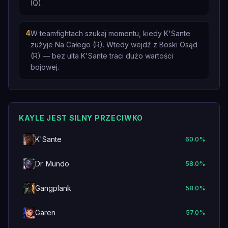
(Q).
4
W teamfightach szukaj momentu, kiedy K'Sante
zużyje Na Całego (R). Wtedy wejdź z Boski Osąd
(R) — bez ulta K'Sante traci dużo wartości
bojowej.
KAYLE JEST SILNY PRZECIWKO
K'Sante
60.0
%
Dr. Mundo
58.0
%
Gangplank
58.0
%
Garen
57.0
%