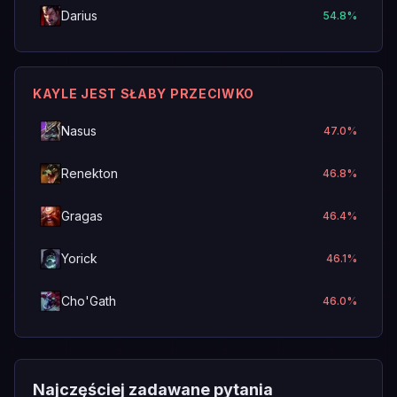
Darius
54.8
%
KAYLE JEST SŁABY PRZECIWKO
Nasus
47.0
%
Renekton
46.8
%
Gragas
46.4
%
Yorick
46.1
%
Cho'Gath
46.0
%
Najczęściej zadawane pytania