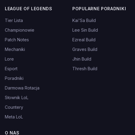
LEAGUE OF LEGENDS
POPULARNE PORADNIKI
Tier Lista
Kai'Sa Build
Championowie
Lee Sin Build
Patch Notes
Ezreal Build
Mechaniki
Graves Build
Lore
Jhin Build
Esport
Thresh Build
Poradniki
Darmowa Rotacja
Słownik LoL
Countery
Meta LoL
O NAS