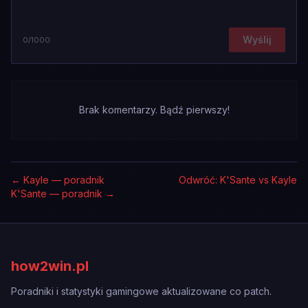
Wyślij
0
/1000
Brak komentarzy. Bądź pierwszy!
←
Kayle — poradnik
Odwróć: K'Sante vs Kayle
K'Sante — poradnik
→
how2win.pl
Poradniki i statystyki gamingowe aktualizowane co patch.