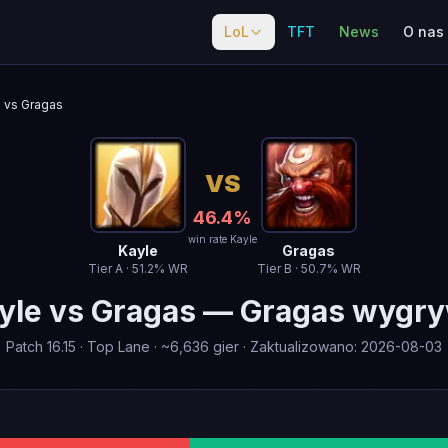
LoL
TFT
News
O nas
vs Gragas
VS
46.4
%
win rate Kayle
Kayle
Gragas
Tier
A
·
51.2
% WR
Tier
B
·
50.7
% WR
yle
vs
Gragas
—
Gragas wygr
Patch
16.15
·
Top Lane
· ~
6,636
gier
·
Zaktualizowano
:
2026-08-03