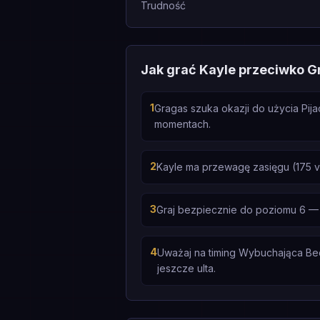
Trudność
Jak grać Kayle przeciwko G
1
Gragas szuka okazji do użycia Pij
momentach.
2
Kayle ma przewagę zasięgu (175 v
3
Graj bezpiecznie do poziomu 6 — 
4
Uważaj na timing Wybuchająca Becz
jeszcze ulta.