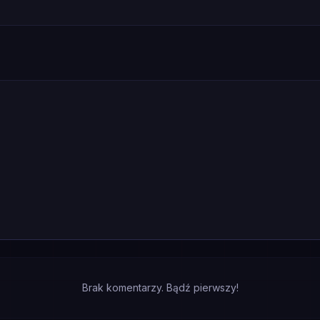
Brak komentarzy. Bądź pierwszy!