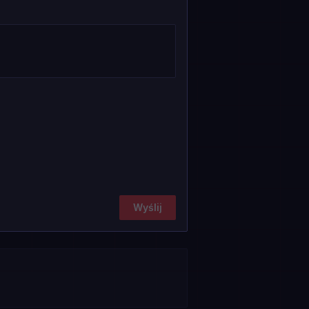
Wyślij