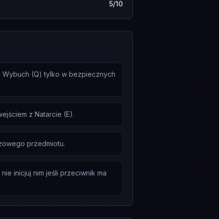
5/10
nny Wybuch (Q) tylko w bezpiecznych
jściem z Natarcie (E).
czowego przedmiotu.
 inicjuj nim jeśli przeciwnik ma