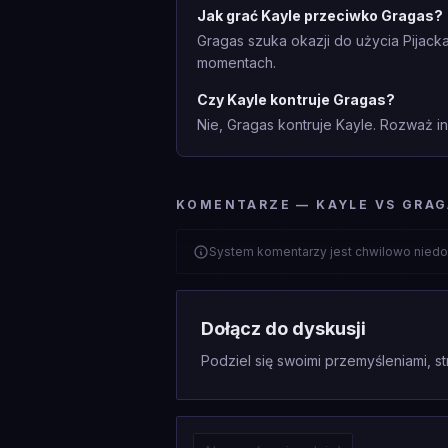
Jak grać Kayle przeciwko Gragas?
Gragas szuka okazji do użycia Pijack
momentach.
Czy Kayle kontruje Gragas?
Nie, Gragas kontruje Kayle. Rozważ inn
KOMENTARZE — KAYLE VS GRA
System komentarzy jest chwilowo niedo
Dołącz do dyskusji
Podziel się swoimi przemyśleniami, st