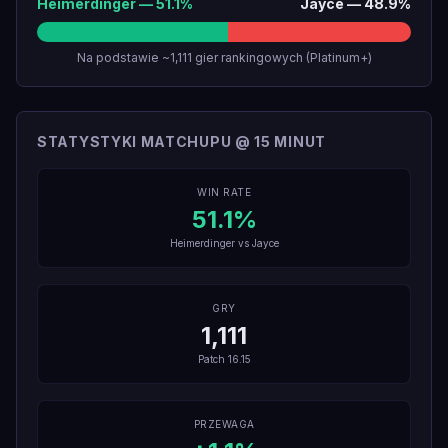
Heimerdinger
—
51.1
%
Jayce
—
48.9
%
Na podstawie ~1,111 gier rankingowych (Platinum+)
STATYSTYKI MATCHUPU @ 15 MINUT
WIN RATE
51.1
%
Heimerdinger
vs
Jayce
GRY
1,111
Patch
16.15
PRZEWAGA