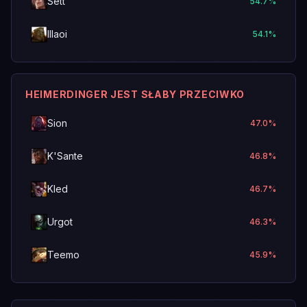
Sett
54.7
%
Illaoi
54.1
%
HEIMERDINGER JEST SŁABY PRZECIWKO
Sion
47.0
%
K'Sante
46.8
%
Kled
46.7
%
Urgot
46.3
%
Teemo
45.9
%