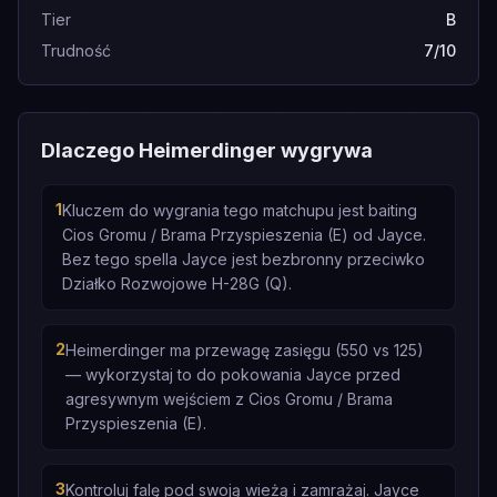
Tier
B
Trudność
7/10
Dlaczego Heimerdinger wygrywa
1
Kluczem do wygrania tego matchupu jest baiting
Cios Gromu / Brama Przyspieszenia (E) od Jayce.
Bez tego spella Jayce jest bezbronny przeciwko
Działko Rozwojowe H-28G (Q).
2
Heimerdinger ma przewagę zasięgu (550 vs 125)
— wykorzystaj to do pokowania Jayce przed
agresywnym wejściem z Cios Gromu / Brama
Przyspieszenia (E).
3
Kontroluj falę pod swoją wieżą i zamrażaj. Jayce