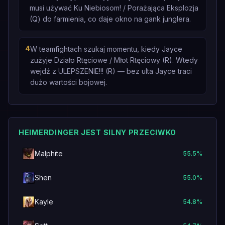
musi używać Ku Niebiosom! / Porażająca Eksplozja
(Q) do farmienia, co daje okno na gank junglera.
4
W teamfightach szukaj momentu, kiedy Jayce
zużyje Działo Rtęciowe / Młot Rtęciowy (R). Wtedy
wejdź z ULEPSZENIE!!! (R) — bez ulta Jayce traci
dużo wartości bojowej.
HEIMERDINGER JEST SILNY PRZECIWKO
Malphite
55.5
%
Shen
55.0
%
Kayle
54.8
%