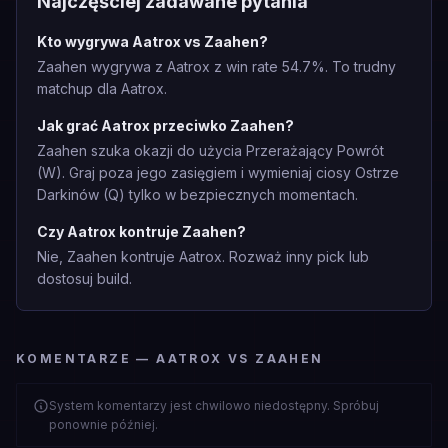
Najczęściej zadawane pytania
Kto wygrywa Aatrox vs Zaahen?
Zaahen wygrywa z Aatrox z win rate 54.7%. To trudny
matchup dla Aatrox.
Jak grać Aatrox przeciwko Zaahen?
Zaahen szuka okazji do użycia Przerażający Powrót
(W). Graj poza jego zasięgiem i wymieniaj ciosy Ostrze
Darkinów (Q) tylko w bezpiecznych momentach.
Czy Aatrox kontruje Zaahen?
Nie, Zaahen kontruje Aatrox. Rozważ inny pick lub
dostosuj build.
KOMENTARZE — AATROX VS ZAAHEN
System komentarzy jest chwilowo niedostępny. Spróbuj
ponownie później.