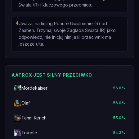
Świata (R) i kluczowego przedmiotu.
4
Uważaj na timing Ponure Uwolnienie (R) od
Zaahen. Trzymaj swoje Zagłada Świata (R) jako
odpowiedź, nie inicjuj nim jeśli przeciwnik ma
jeszcze ulta.
AATROX JEST SILNY PRZECIWKO
Mordekaiser
56.8
%
Olaf
56.0
%
Tahm Kench
55.0
%
Trundle
54.3
%