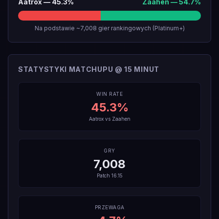
Aatrox
—
45.3
%
Zaahen
—
54.7
%
Na podstawie ~7,008 gier rankingowych (Platinum+)
STATYSTYKI MATCHUPU @ 15 MINUT
WIN RATE
45.3
%
Aatrox
vs
Zaahen
GRY
7,008
Patch
16.15
PRZEWAGA