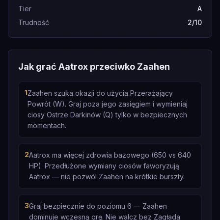
Tier
A
Trudność
2/10
Jak grać Aatrox przeciwko Zaahen
1
Zaahen szuka okazji do użycia Przerażający
Powrót (W). Graj poza jego zasięgiem i wymieniaj
ciosy Ostrze Darkinów (Q) tylko w bezpiecznych
momentach.
2
Aatrox ma więcej zdrowia bazowego (650 vs 640
HP). Przedłużone wymiany ciosów faworyzują
Aatrox — nie pozwól Zaahen na krótkie burszty.
3
Graj bezpiecznie do poziomu 6 — Zaahen
dominuje wczesną grę. Nie walcz bez Zagłada