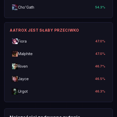
Cho'Gath
54.3
%
AATROX JEST SŁABY PRZECIWKO
Fiora
47.0
%
Malphite
47.0
%
Riven
46.7
%
Jayce
46.5
%
Urgot
46.3
%