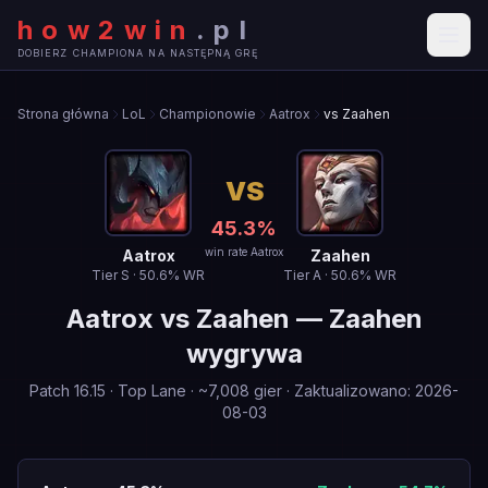
how2win
.
pl
DOBIERZ CHAMPIONA NA NASTĘPNĄ GRĘ
Strona główna
LoL
Championowie
Aatrox
vs Zaahen
VS
45.3
%
win rate Aatrox
Aatrox
Zaahen
Tier
S
·
50.6
% WR
Tier
A
·
50.6
% WR
Aatrox
vs
Zaahen
—
Zaahen
wygrywa
Patch
16.15
·
Top Lane
· ~
7,008
gier
·
Zaktualizowano
:
2026-
08-03