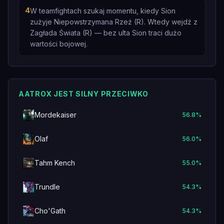
4
W teamfightach szukaj momentu, kiedy Sion
zużyje Niepowstrzymana Rzeź (R). Wtedy wejdź z
Zagłada Świata (R) — bez ulta Sion traci dużo
wartości bojowej.
AATROX JEST SILNY PRZECIWKO
Mordekaiser
56.8
%
Olaf
56.0
%
Tahm Kench
55.0
%
Trundle
54.3
%
Cho'Gath
54.3
%