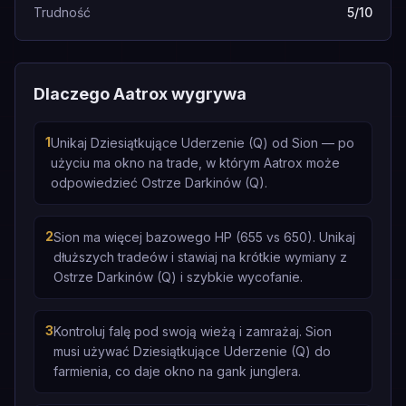
Trudność
5/10
Dlaczego Aatrox wygrywa
1
Unikaj Dziesiątkujące Uderzenie (Q) od Sion — po
użyciu ma okno na trade, w którym Aatrox może
odpowiedzieć Ostrze Darkinów (Q).
2
Sion ma więcej bazowego HP (655 vs 650). Unikaj
dłuższych tradeów i stawiaj na krótkie wymiany z
Ostrze Darkinów (Q) i szybkie wycofanie.
3
Kontroluj falę pod swoją wieżą i zamrażaj. Sion
musi używać Dziesiątkujące Uderzenie (Q) do
farmienia, co daje okno na gank junglera.