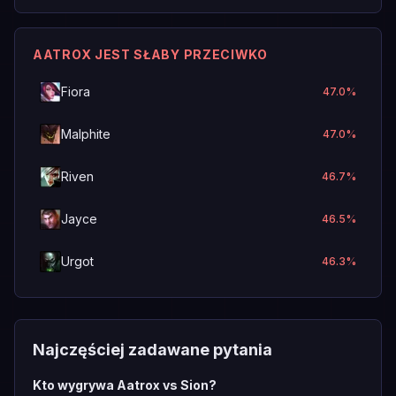
AATROX JEST SŁABY PRZECIWKO
Fiora
47.0
%
Malphite
47.0
%
Riven
46.7
%
Jayce
46.5
%
Urgot
46.3
%
Najczęściej zadawane pytania
Kto wygrywa Aatrox vs Sion?