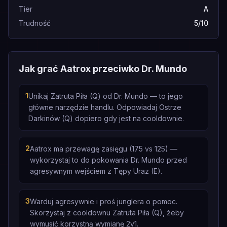
Tier
A
Trudność
5/10
Jak grać Aatrox przeciwko Dr. Mundo
1
Unikaj Zatruta Piła (Q) od Dr. Mundo — to jego
główne narzędzie handlu. Odpowiadaj Ostrze
Darkinów (Q) dopiero gdy jest na cooldownie.
2
Aatrox ma przewagę zasięgu (175 vs 125) —
wykorzystaj to do pokowania Dr. Mundo przed
agresywnym wejściem z Tępy Uraz (E).
3
Warduj agresywnie i proś junglera o pomoc.
Skorzystaj z cooldownu Zatruta Piła (Q), żeby
wymusić korzystną wymianę 2v1.