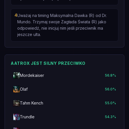
4
Uważaj na timing Maksymalna Dawka (R) od Dr.
Mundo. Trzymaj swoje Zagłada Świata (R) jako
odpowiedź, nie inicjuj nim jeśli przeciwnik ma
jeszcze ulta.
AATROX JEST SILNY PRZECIWKO
Mordekaiser
56.8
%
Olaf
56.0
%
Tahm Kench
55.0
%
Trundle
54.3
%