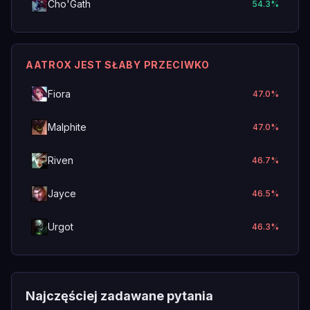
Cho'Gath
54.3
%
AATROX JEST SŁABY PRZECIWKO
Fiora
47.0
%
Malphite
47.0
%
Riven
46.7
%
Jayce
46.5
%
Urgot
46.3
%
Najczęściej zadawane pytania