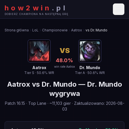
how2win
.
pl
DOBIERZ CHAMPIONA NA NASTĘPNĄ GRĘ
Strona główna
LoL
Championowie
Aatrox
vs Dr. Mundo
VS
48.0
%
win rate Aatrox
Aatrox
Dr. Mundo
Tier
S
·
50.6
% WR
Tier
A
·
50.6
% WR
Aatrox
vs
Dr. Mundo
—
Dr. Mundo
wygrywa
Patch
16.15
·
Top Lane
· ~
11,103
gier
·
Zaktualizowano
:
2026-08-
03