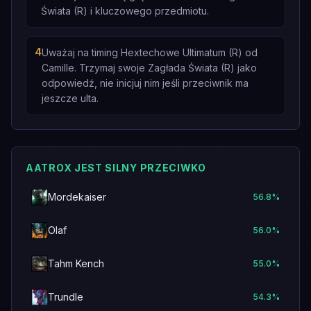
Świata (R) i kluczowego przedmiotu.
4
Uważaj na timing Hextechowe Ultimatum (R) od
Camille. Trzymaj swoje Zagłada Świata (R) jako
odpowiedź, nie inicjuj nim jeśli przeciwnik ma
jeszcze ulta.
AATROX JEST SILNY PRZECIWKO
Mordekaiser
56.8
%
Olaf
56.0
%
Tahm Kench
55.0
%
Trundle
54.3
%