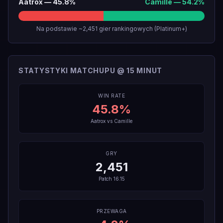
Aatrox
—
45.8
%
Camille
—
54.2
%
Na podstawie ~2,451 gier rankingowych (Platinum+)
STATYSTYKI MATCHUPU @ 15 MINUT
WIN RATE
45.8
%
Aatrox
vs
Camille
GRY
2,451
Patch
16.15
PRZEWAGA