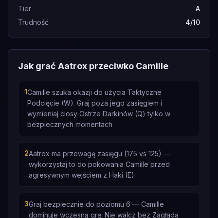
Tier
A
Trudność
4/10
Jak grać Aatrox przeciwko Camille
1
Camille szuka okazji do użycia Taktyczne
Podcięcie (W). Graj poza jego zasięgiem i
wymieniaj ciosy Ostrze Darkinów (Q) tylko w
bezpiecznych momentach.
2
Aatrox ma przewagę zasięgu (175 vs 125) —
wykorzystaj to do pokowania Camille przed
agresywnym wejściem z Haki (E).
3
Graj bezpiecznie do poziomu 6 — Camille
dominuje wczesną grę. Nie walcz bez Zagłada