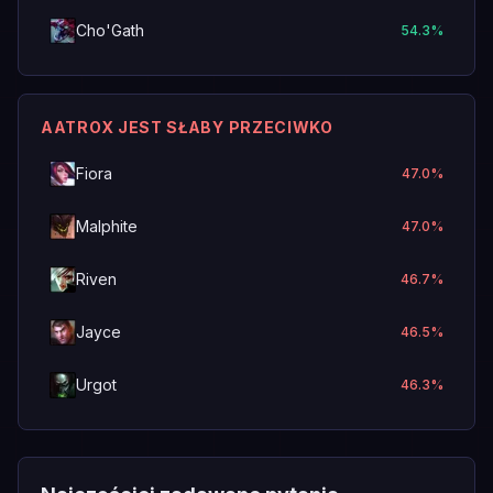
Cho'Gath
54.3
%
AATROX JEST SŁABY PRZECIWKO
Fiora
47.0
%
Malphite
47.0
%
Riven
46.7
%
Jayce
46.5
%
Urgot
46.3
%