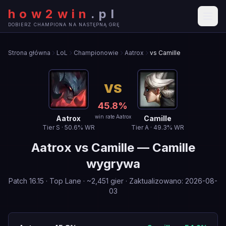
how2win
.
pl
DOBIERZ CHAMPIONA NA NASTĘPNĄ GRĘ
Strona główna
LoL
Championowie
Aatrox
vs Camille
VS
45.8
%
win rate Aatrox
Aatrox
Camille
Tier
S
·
50.6
% WR
Tier
A
·
49.3
% WR
Aatrox
vs
Camille
—
Camille
wygrywa
Patch
16.15
·
Top Lane
· ~
2,451
gier
·
Zaktualizowano
:
2026-08-
03