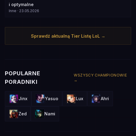
i optymalne
Inne
·
23.05.2026
Sprawdź aktualną Tier Listę LoL →
POPULARNE
WSZYSCY CHAMPIONOWIE
→
PORADNIKI
Jinx
Yasuo
Lux
Ahri
Zed
Nami