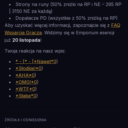
Strony na runy (50% zniżki na RP i NE – 295 RP
| 3150 NE za każdą)
Dopalacze PD (wszystkie z 50% zniżką na RP)
Aby uzyskać więcej informacji, zapoznajcie się z
FAQ
Wsparcia Gracza
. Widzimy się w Emporium esencji
już
20 listopada
!
Twoja reakcja na nasz wpis:
* - [* - [*Nawet*0
)
*Słodkie!*0
)
*AHA*0
)
*OMG!*0
)
*WTF*0
)
*Słabe*0
)
ŹRÓDŁA I ODNIESIENIA