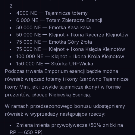
2
4900 NE — Tajemnicze totemy
6 000 NE — Totem Zbieracza Esencji
50 000 NE — Emotka Kasa kasa
50 000 NE — Klejnot + Ikona Rycerza Klejnotów
75 000 NE — Emotka Góry Złota
75 000 NE — Klejnot + Ikona Księcia Klejnotów
100 000 NE — Klejnot + Ikona Króla Klejnotów
150 000 NE — Skórka URFWicka
Podczas trwania Emporium esencji będzie można
również wręczać totemy i ikony (zarówno Tajemnicze
Ikony Mini, jak i zwykłe tajemnicze ikony) w formie
prezentów, płacąc Niebieską Esencją.
W ramach przedsezonowego bonusu udostępniamy
również w wyprzedaży następujące rzeczy:
Zmiana imienia przywoływacza (50% zniżki na
RP — 650 RP)