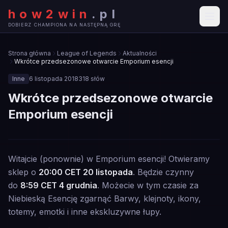
how2win
.
pl
DOBIERZ CHAMPIONA NA NASTĘPNĄ GRĘ
Strona główna
League of Legends
Aktualności
Wkrótce przedsezonowe otwarcie Emporium esencji
Inne
6 listopada 2018
318
słów
Wkrótce przedsezonowe otwarcie
Emporium esencji
🎮
Witajcie (ponownie) w Emporium esencji! Otwieramy
INNE
sklep o
20:00 CET 20 listopada
. Będzie czynny
do
8:59 CET 4 grudnia
. Możecie w tym czasie za
Niebieską Esencję zgarnąć Barwy, klejnoty, ikony,
totemy, emotki i inne ekskluzywne łupy.