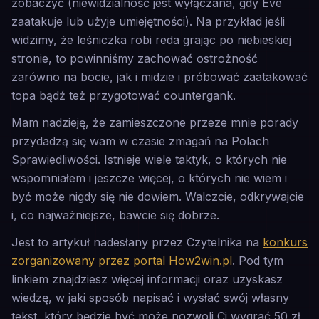
zobaczyć (niewidzialność jest wyłączana, gdy Eve
zaatakuje lub użyje umiejętności). Na przykład jeśli
widzimy, że leśniczka robi reda grając po niebieskiej
stronie, to powinniśmy zachować ostrożność
zarówno na bocie, jak i midzie i próbować zaatakować
topa bądź też przygotować countergank.
Mam nadzieję, że zamieszczone przeze mnie porady
przydadzą się wam w czasie zmagań na Polach
Sprawiedliwości. Istnieje wiele taktyk, o których nie
wspomniałem i jeszcze więcej, o których nie wiem i
być może nigdy się nie dowiem. Walczcie, odkrywajcie
i, co najważniejsze, bawcie się dobrze.
Jest to artykuł nadesłany przez Czytelnika na
konkurs
zorganizowany przez portal How2win.pl
. Pod tym
linkiem znajdziesz więcej informacji oraz uzyskasz
wiedzę, w jaki sposób napisać i wysłać swój własny
tekst, który będzie być może pozwoli Ci wygrać 50 zł