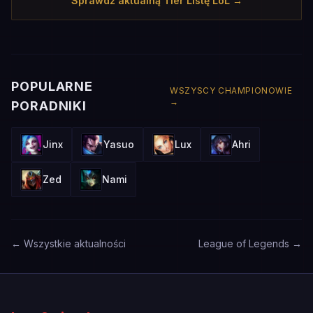
Sprawdź aktualną Tier Listę LoL →
POPULARNE
WSZYSCY CHAMPIONOWIE
→
PORADNIKI
Jinx
Yasuo
Lux
Ahri
Zed
Nami
← Wszystkie aktualności
League of Legends →