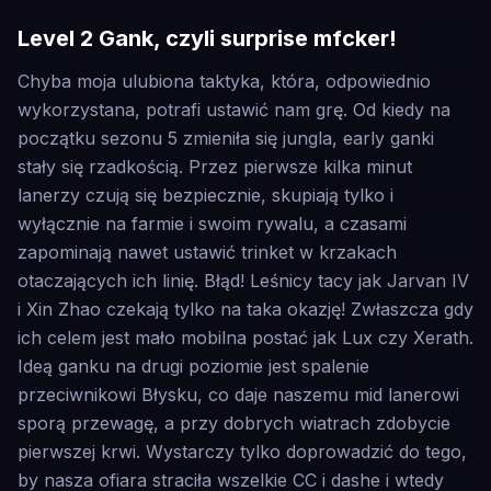
Level 2 Gank, czyli surprise mfcker!
Chyba moja ulubiona taktyka, która, odpowiednio
wykorzystana, potrafi ustawić nam grę. Od kiedy na
początku sezonu 5 zmieniła się jungla, early ganki
stały się rzadkością. Przez pierwsze kilka minut
lanerzy czują się bezpiecznie, skupiają tylko i
wyłącznie na farmie i swoim rywalu, a czasami
zapominają nawet ustawić trinket w krzakach
otaczających ich linię. Błąd! Leśnicy tacy jak Jarvan IV
i Xin Zhao czekają tylko na taka okazję! Zwłaszcza gdy
ich celem jest mało mobilna postać jak Lux czy Xerath.
Ideą ganku na drugi poziomie jest spalenie
przeciwnikowi Błysku, co daje naszemu mid lanerowi
sporą przewagę, a przy dobrych wiatrach zdobycie
pierwszej krwi. Wystarczy tylko doprowadzić do tego,
by nasza ofiara straciła wszelkie CC i dashe i wtedy