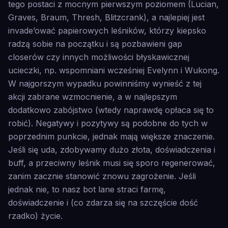
tego postaci z mocnym pierwszym poziomem (Lucian,
Graves, Braum, Thresh, Blitzcrank), a najlepiej jest
invade’ować papierowych leśników, którzy kiepsko
radzą sobie na początku i są pozbawieni gap
closerów czy innych możliwości błyskawicznej
ucieczki, np. wspomniani wcześniej Evelynn i Wukong.
W najgorszym wypadku powinniśmy wynieść z tej
akcji zabrane wzmocnienie, a w najlepszym
dodatkowo zabójstwo (wtedy naprawdę opłaca się to
robić). Negatywy i pozytywy są podobne do tych w
poprzednim punkcie, jednak mają większe znaczenie.
Jeśli się uda, zdobywamy dużo złota, doświadczenia i
buff, a przeciwny leśnik musi się sporo regenerować,
zanim zacznie stanowić znowu zagrożenie. Jeśli
jednak nie, to nasz bot lane straci farmę,
doświadczenie i (co zdarza się na szczęście dość
rzadko) życie.