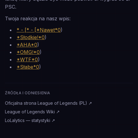
PSC.
Twoja reakcja na nasz wpis:
* - [* - [*Nawet*0
)
*Słodkie!*0
)
*AHA*0
)
*OMG!*0
)
*WTF*0
)
*Słabe*0
)
ŹRÓDŁA I ODNIESIENIA
Oficjalna strona League of Legends (PL)
↗
League of Legends Wiki
↗
LoLalytics — statystyki
↗