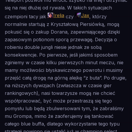
Teleport pozwoli mu wrócić szybko na linię i utrzymać
się na niej dłużej od rywala. W takich sytuacjach
Irelia
Jax
czempioni tacy jak
czy
, którzy
normalnie startują z Kryształową Piersiówką, mogą
pokusić się o zakup Dorana, zapewniającego dzięki
zapasowym potionom sporą przewagę. Decyzja o
robieniu double jungli niesie jednak ze sobą
konsekwencje. Po pierwsze, jeśli jakimś sposobem
zginiemy w czasie kilku pierwszych minut meczu, nie
mamy możliwości błyskawicznego powrotu i musimy
przejść całą drogę na górną alejkę “z buta”. Po drugie,
na niższych dywizjach (zwłaszcza w czasie gier
rankingowych), nasi towarzysze mogą nie chcieć
współpracować, być może przestraszą się tego
pomysłu lub będą zbulwersowani tym, że zabraliśmy
mu Grompa, mimo że zaoferujemy się tankować
całego blue buffa, dlatego wykorzystanie tego typu
strategii powinno się ustalić już w champion select,