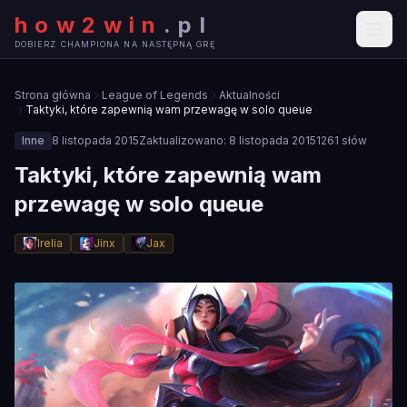
how2win
.
pl
DOBIERZ CHAMPIONA NA NASTĘPNĄ GRĘ
Strona główna
League of Legends
Aktualności
Taktyki, które zapewnią wam przewagę w solo queue
Inne
8 listopada 2015
Zaktualizowano:
8 listopada 2015
1261
słów
Taktyki, które zapewnią wam
przewagę w solo queue
Irelia
Jinx
Jax