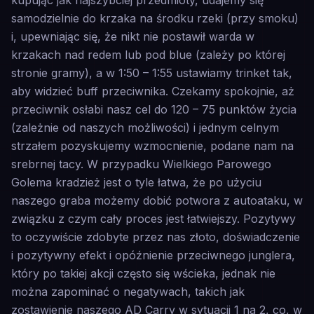
kupując jak najszybciej przedmioty, udajemy się
samodzielnie do krzaka na środku rzeki (przy smoku)
i, upewniając się, że nikt nie postawił warda w
krzakach nad redem lub pod blue (zależy po której
stronie gramy), a w 1:50 – 1:55 ustawiamy trinket tak,
aby widzieć buff przeciwnika. Czekamy spokojnie, aż
przeciwnik osłabi nasz cel do 120 – 75 punktów życia
(zależnie od naszych możliwości) i jednym celnym
strzałem pozyskujemy wzmocnienie, podane nam na
srebrnej tacy. W przypadku Wielkiego Parowego
Golema kradzież jest o tyle łatwa, że po użyciu
naszego graba możemy dobić potwora z autoataku, w
związku z czym cały proces jest łatwiejszy. Pozytywy
to oczywiście zdobyte przez nas złoto, doświadczenie
i pozytywny efekt i opóźnienie przeciwnego junglera,
który po takiej akcji często się wścieka, jednak nie
można zapominać o negatywach, takich jak
zostawienie naszego AD Carry w sytuacji 1 na 2, co, w