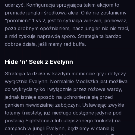
uderzyć. Konfiguracja sprzyjająca takim akcjom to
premade jungla i środkowa aleja. O ile nie zostaniemy
“porobieni” 1 vs 2, jest to sytuacja win-win, ponieważ,
poza drobnym opóźnieniem, nasz jungler nic nie traci,
a mid zyskuje naprawdę sporo. Strategia ta bardzo
dobrze działa, jeśli mamy red buffa.
Hide 'n' Seek z Evelynn
Strategia ta działa w każdym momencie gry i dotyczy
wyłącznie Evelynn. Normalnie Modliszka jest możliwa
do wykrycia tylko i wyłącznie przez różowe wardy,
jednak istnieje sposób na uchronienie się przed
gankiem niewidzialnej zabójczyni. Ustawiając zwykłe
totemy (niestety, już niedługo dostępne jedynie pod
postacią Sightstone’a lub ulepszonego trinketa) na
campach w jungli Evelynn, będziemy w stanie ją