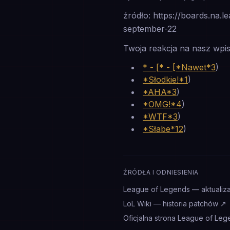
źródło: https://boards.na
september-22
Twoja reakcja na nasz wpis
* - [* - [*Nawet*3
)
*Słodkie!*1
)
*AHA*3
)
*OMG!*4
)
*WTF*3
)
*Słabe*12
)
ŹRÓDŁA I ODNIESIENIA
League of Legends — aktualiza
LoL Wiki — historia patchów
↗
Oficjalna strona League of Leg