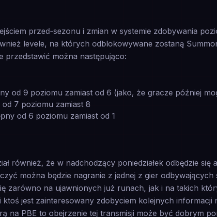
dejściem przed-sezonu i zmian w systemie zdobywania po
wnież levele, na których odblokowywane zostaną Summone
e przedstawić można następująco:
ny od 9 poziomu zamiast od 6 (jako, że gracze później mo
e od 7 poziomu zamiast 8
ępny od 6 poziomu zamiast od 1
iał również, że w nadchodzący poniedziałek odbędzie się 
aczyć można będzie nagranie z jednej z gier odbywającyc
ię zarówno na ujawnionych już runach, jak i na takich któr
li ktoś jest zainteresowany zdobyciem kolejnych informacji
rą na PBE to obejrzenie tej transmisji może być dobrym p