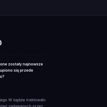
0
one zostały najnowsze
upiono się przede
no?
jego W będzie traktowało
brażeń zadawanych przez