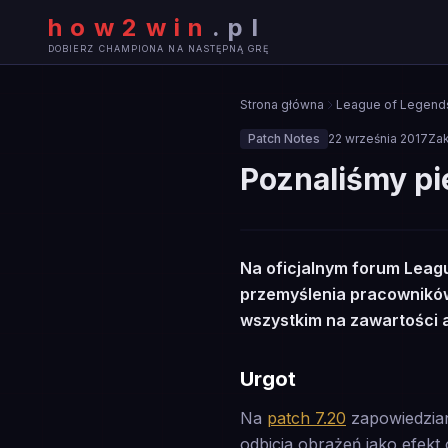
how2win
.
pl
DOBIERZ CHAMPIONA NA NASTĘPNĄ GRĘ
Strona główna
League of Legend
Patch Notes
22 września 2017
Zak
Poznaliśmy pi
🔧
Na oficjalnym forum Leag
PATCH NOTES
przemyślenia pracowników 
wszystkim na zawartości a
Urgot
Na
patch 7.20
zapowiedzian
odbicia obrażeń jako efekt