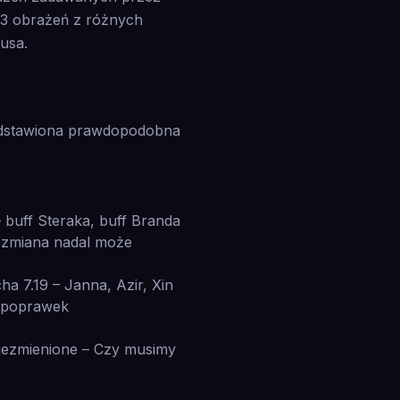
1/3 obrażeń z różnych
usa.
zedstawiona prawdopodobna
– buff Steraka, buff Branda
a zmiana nadal może
a 7.19 – Janna, Azir, Xin
h poprawek
niezmienione – Czy musimy