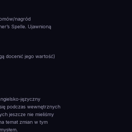
ziomów/nagród
r’s Spelle. Ujawnioną
gą docenić jego wartość)
angielsko-języczny
h się podczas wewnętrznych
ych jeszcze nie mieliśmy
 na temat zmian w tym
omysłem.