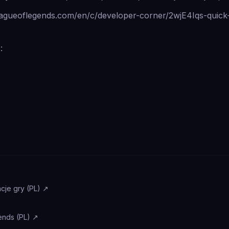
.leagueoflegends.com/en/c/developer-corner/2wjE4Iqs-quic
:
cje gry (PL)
↗
ends (PL)
↗