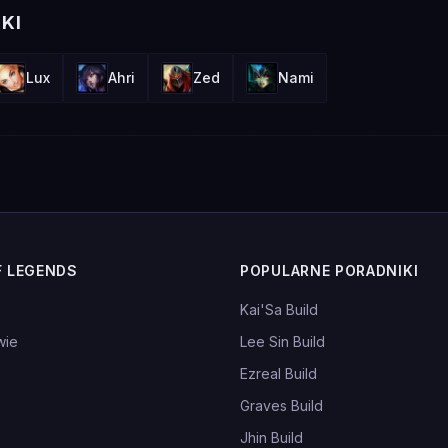
KI
Lux
Ahri
Zed
Nami
F LEGENDS
POPULARNE PORADNIKI
Kai'Sa Build
wie
Lee Sin Build
Ezreal Build
Graves Build
Jhin Build