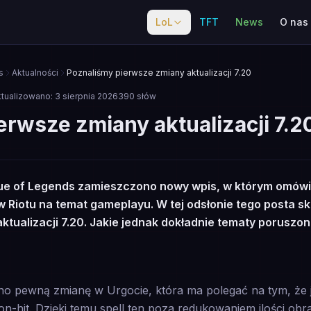
LoL
TFT
News
O nas
s
Aktualności
Poznaliśmy pierwsze zmiany aktualizacji 7.20
tualizowano:
3 sierpnia 2026
390
słów
erwsze zmiany aktualizacji 7.2
ue of Legends zamieszczono nowy wpis, w którym omówi
Riotu na temat gameplayu. W tej odsłonie tego posta sk
ktualizacji 7.20. Jakie jednak dokładnie tematy poruszo
o pewną zmianę w Urgocie, która ma polegać na tym, że 
 on-hit. Dzięki temu spell ten poza redukowaniem ilości o