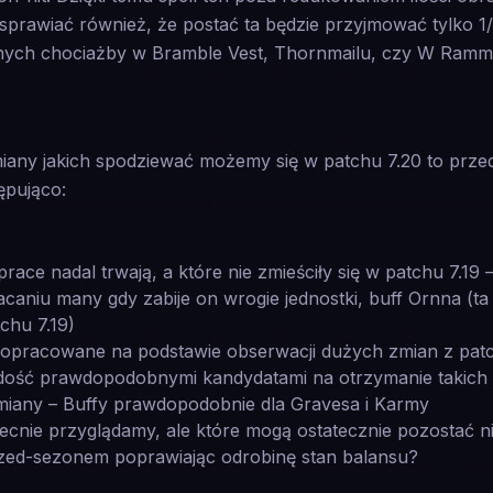
e sprawiać również, że postać ta będzie przyjmować tylko 
cnych chociażby w Bramble Vest, Thornmailu, czy W Ramm
zmiany jakich spodziewać możemy się w patchu 7.20 to pr
tępująco:
prace nadal trwają, a które nie zmieściły się w patchu 7.19 
acaniu many gdy zabije on wrogie jednostki, buff Ornna (t
chu 7.19)
opracowane na podstawie obserwacji dużych zmian z patch
ą dość prawdopodobnymi kandydatami na otrzymanie takic
any – Buffy prawdopodobnie dla Gravesa i Karmy
ecnie przyglądamy, ale które mogą ostatecznie pozostać 
rzed-sezonem poprawiając odrobinę stan balansu?