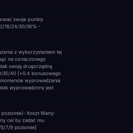
nować swoje punkty
12/18/24/30/36% -
żenia z wykorzystaniem tej
snąć na oznaczonego
atak swoją drugorzędną
30/35/40 (+0.4 bonusowego
 w momencie wyprowadzania
 atak wyprowadzony jest
9 poziomie)- Koszt Many:
kany cel by zadać mu
/5/7/9 poziomie]