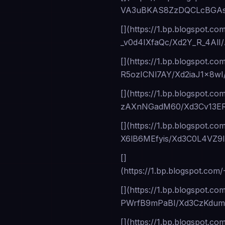
VA3uBKAS8ZzDQCLcBGAsY
[](https://1.bp.blogspot.co
_v0d4IXfaQc/Xd2Y_R_4Al
[](https://1.bp.blogspot.co
R5ozICNl7AY/Xd2iaJ1x8w
[](https://1.bp.blogspot.co
zAXnNGadM60/Xd3Cv13ER
[](https://1.bp.blogspot.co
X6lB6MEfyis/Xd3C0L4V
[]
(https://1.bp.blogspot.
[](https://1.bp.blogspot.co
PWrfB9mPaBI/Xd3CzKdum
[](https://1.bp.blogspo