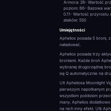
Armora: 28- Wartość prz
poziom: 86- Bazowa wart
0.11- Wartość przyrostu 
ataków: 550
Umiejętności
Aphelios posiada 5 broni, 
naładować.
Aphelios posiada trzy akty
broniami. Każda broń Aphe
wybranej drugorzędnej bro
się Q automatycznie na dru
Ult Apheliosa Moonlight Vi
pierwszym napotkanym prz
wszystkim pobliskim przeci
many. Aphelios dodatkowo 
na nich inny efekt. Ulti Ap