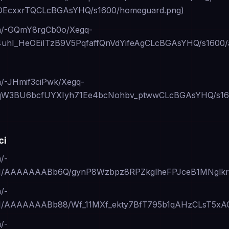
cxxrTQCLcBGAsYHQ/s1600/homeguard.png)
com/-GQmY8rgCb0o/Xegq-
I_HeOEiITzB9V5PqfaffQnVdYifeAgCLcBGAsYHQ/s1600/
om/-JHmif3ciPwk/Xegq-
W3BU6bcfUYXIyh71Ee4bcNohbv_ptwwCLcBGAsYHQ/s1600
ci
m/-
fI/AAAAAAABb6Q/gynP8Wzbpz8RPZkglheFPJceB1MNglkrg
m/-
I/AAAAAAABb88/Wf_11MXf_ekty7BfT795b1qAHzCLsT5xAC
m/-