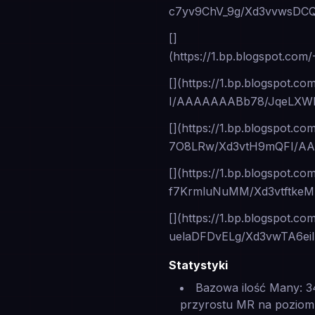
c7yv9ChV_9g/Xd3vvwsDC
[]
(https://1.bp.blogspot
[](https://1.bp.blogspot
I/AAAAAAABb78/JqeLXWI
[](https://1.bp.blogspot.co
7O8LRw/Xd3vtH9mQFI/AA
[](https://1.bp.blogspot.co
f7KrmluNuMM/Xd3vtftke
[](https://1.bp.blogspot.co
uelaDFDvELg/Xd3vwTA6ei
Statystyki
Bazowa ilość Many: 3
przyrostu MR na poziom: