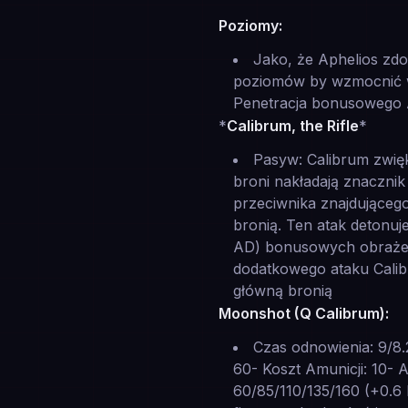
Poziomy:
Jako, że Aphelios zd
poziomów by wzmocnić wy
Penetracja bonusowego 
*
Calibrum, the Rifle
*
Pasyw: Calibrum zwięk
broni nakładają znaczni
przeciwnika znajdująceg
bronią. Ten atak detonu
AD) bonusowych obrażeń (
dodatkowego ataku Calib
główną bronią
Moonshot (Q Calibrum):
Czas odnowienia: 9/8.2
60- Koszt Amunicji: 10- 
60/85/110/135/160 (+0.6 