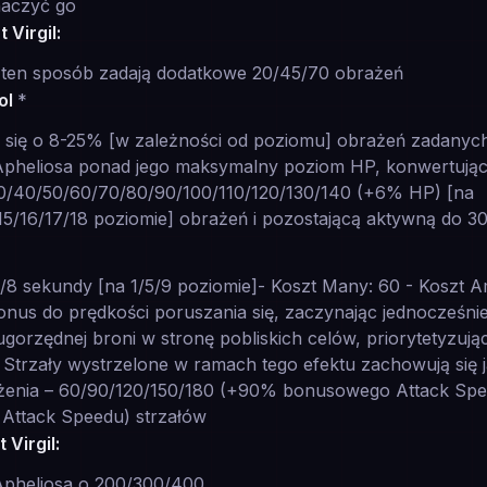
naczyć go
 Virgil:
 ten sposób zadają dodatkowe 20/45/70 obrażeń
ol
*
 się o 8-25% [w zależności od poziomu] obrażeń zadanych
Apheliosa ponad jego maksymalny poziom HP, konwertując
30/40/50/60/70/80/90/100/110/120/130/140 (+6% HP) [na
/15/16/17/18 poziomie] obrażeń i pozostającą aktywną do 3
/8 sekundy [na 1/5/9 poziomie]- Koszt Many: 60 - Koszt Am
onus do prędkości poruszania się, zaczynając jednocześni
drugorzędnej broni w stronę pobliskich celów, priorytetyzuj
 Strzały wystrzelone w ramach tego efektu zachowują się j
żenia – 60/90/120/150/180 (+90% bonusowego Attack Spee
ttack Speedu) strzałów
Virgil:
 Apheliosa o 200/300/400