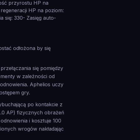
ość przyrostu HP na
 regeneracji HP na poziom:
 się: 330- Zasięg auto-
ostać odłożona by się
 przełączania się pomiędzy
ementy w zależności od
 odnowienia. Aphelios uczy
postępem gry.
ybuchającą po kontakcie z
.0 AP) fizycznych obrażeń
odnowienia i kosztuje 100
fionych wrogów nakładając