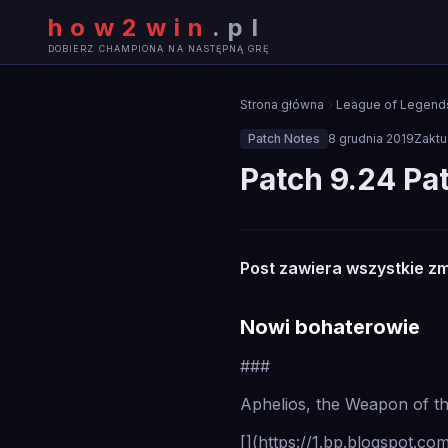
how2win
.
pl
DOBIERZ CHAMPIONA NA NASTĘPNĄ GRĘ
Strona główna
League of Legend
Patch Notes
8 grudnia 2019
Zaktu
Patch 9.24 Pa
🔧
Post zawiera wszystkie zm
PATCH NOTES
Nowi bohaterowie
###
Aphelios, the Weapon of th
[](https://1.bp.blogspo