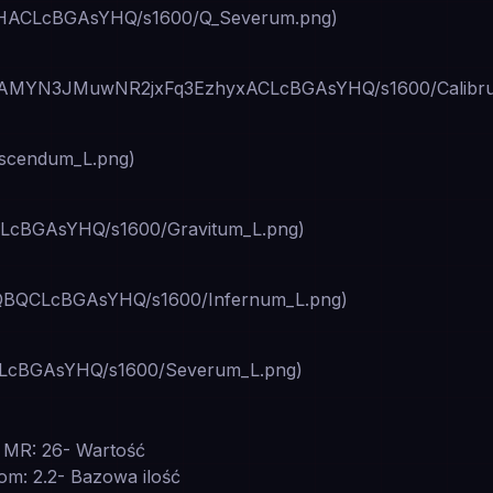
ACLcBGAsYHQ/s1600/Q_Severum.png)
YggAMYN3JMuwNR2jxFq3EzhyxACLcBGAsYHQ/s1600/Calibr
cendum_L.png)
BGAsYHQ/s1600/Gravitum_L.png)
QCLcBGAsYHQ/s1600/Infernum_L.png)
LcBGAsYHQ/s1600/Severum_L.png)
 MR: 26- Wartość
om: 2.2- Bazowa ilość