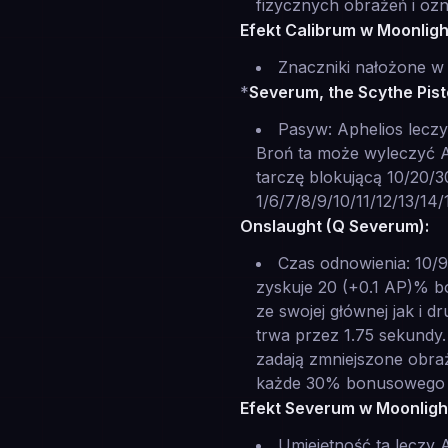
fizycznych obrażeń i oz
Efekt Calibrum w Moonlight
Znaczniki nałożone w
*
Severum, the Scythe Pist
Pasyw: Aphelios leczy
Broń ta może wyleczyć 
tarczę blokującą 10/20/
1/6/7/8/9/10/11/12/13/14
Onslaught (Q Severum):
Czas odnowienia: 10/9
zyskuje 20 (+0.1 AP)% b
ze swojej głównej jak i 
trwa przez 1.75 sekundy.
zadają zmniejszone obra
każde 30% bonusowego A
Efekt Severum w Moonlight 
Umiejętność ta leczy