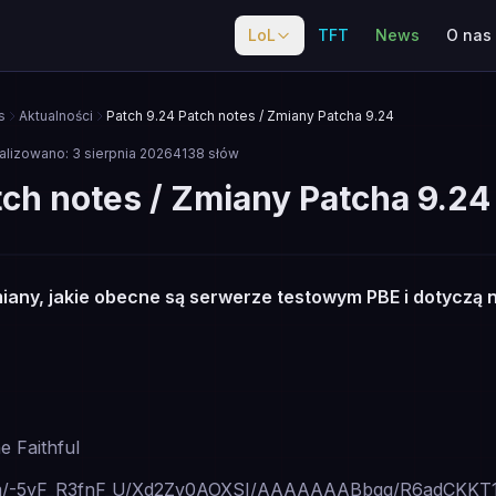
LoL
TFT
News
O nas
s
Aktualności
Patch 9.24 Patch notes / Zmiany Patcha 9.24
alizowano:
3 sierpnia 2026
4138
słów
tch notes / Zmiany Patcha 9.24
iany, jakie obecne są serwerze testowym PBE i dotyczą n
e Faithful
t.com/-5yF_R3fnF_U/Xd2Zv0AOXSI/AAAAAAABbqg/R6adCKKT1