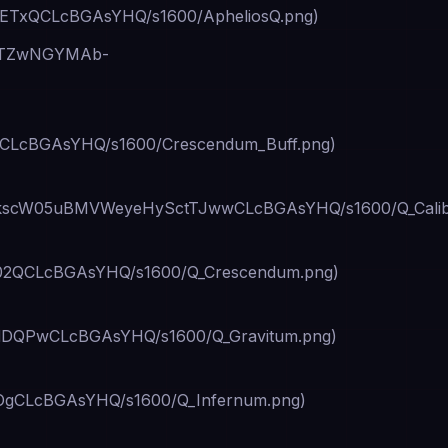
xQCLcBGAsYHQ/s1600/ApheliosQ.png)
OYTZwNGYMAb-
LcBGAsYHQ/s1600/Crescendum_Buff.png)
HyYkscW05uBMVWeyeHySctTJwwCLcBGAsYHQ/s1600/Q_Cali
2QCLcBGAsYHQ/s1600/Q_Crescendum.png)
QPwCLcBGAsYHQ/s1600/Q_Gravitum.png)
gCLcBGAsYHQ/s1600/Q_Infernum.png)