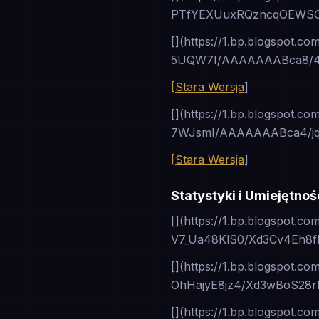
PTfYEXUuxRQzncqOEWSOE
[](https://1.bp.blogspot.
5UQW7I/AAAAAAABca8/4uh
[Stara Wersja
]
[](https://1.bp.blogspot.c
7WJsmI/AAAAAAABca4/jq
[Stara Wersja
]
Statystyki i Umiejętnoś
[](https://1.bp.blogspot.co
V7_Ua48KlS0/Xd3Cv4Eh8
[](https://1.bp.blogspot.co
OhHajyE8jz4/Xd3wBoS28r
[](https://1.bp.blogspot.co