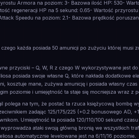
yrostu Armora na poziom: 3- Bazowa ilość HP: 530- Wart
ość regeneracji HP na 5 sekund: 0.65- Wartość przyrostu
Attack Speedu na poziom: 2.1- Bazowa prędkość poruszania
z czego każda posiada 50 amunicji po zużyciu której musi z
wne przyciski – Q, W, R z czego W wykorzystywane jest do
liosa posiada swoje własne Q, które nakłada dodatkowe el
ni, kosztuje mane, zużywa amunicję i posiada własny czas
gim poziomie i umiejętność ta staje się mocniejsza wraz z 
gil polega na tym, że postać ta rzuca księżycową bombę w
eciwnikiem zadając 125/175/225 (+0.2 bonusowego AD, +1
wnikom. Umiejętność ta posiada 120/110/100 sekund czasu 
wyprowadza ataki swoją główną bronią we wszystkich tra
heliosa automatycznie levelowane jest na 6/11/16 poziomie.