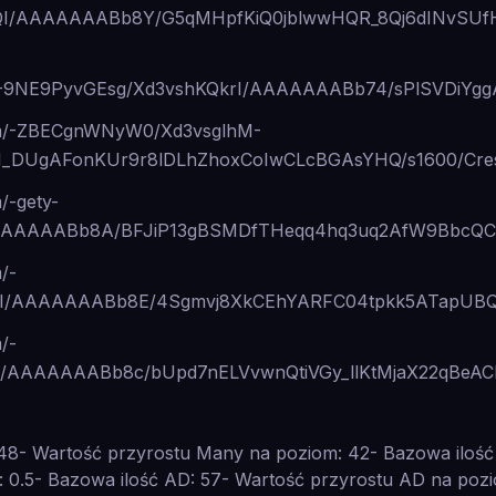
QI/AAAAAAABb8Y/G5qMHpfKiQ0jblwwHQR_8Qj6dINvSUfH
.com/-9NE9PyvGEsg/Xd3vshKQkrI/AAAAAAABb74/sPlSVDi
.com/-ZBECgnWNyW0/Xd3vsglhM-
_DUgAFonKUr9r8lDLhZhoxCoIwCLcBGAsYHQ/s1600/Cres
m/-gety-
AAAAABb8A/BFJiP13gBSMDfTHeqq4hq3uq2AfW9BbcQCLc
m/-
MI/AAAAAAABb8E/4Sgmvj8XkCEhYARFC04tpkk5ATapUBQB
m/-
I/AAAAAAABb8c/bUpd7nELVvwnQtiVGy_llKtMjaX22qBeAC
48- Wartość przyrostu Many na poziom: 42- Bazowa ilość
 0.5- Bazowa ilość AD: 57- Wartość przyrostu AD na pozi