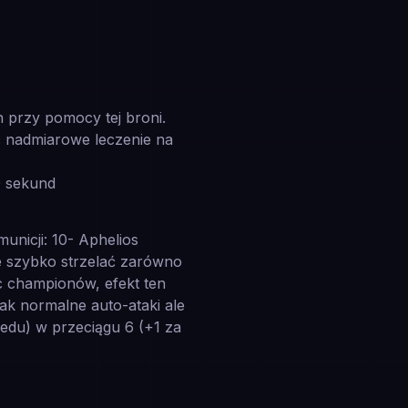
 przy pomocy tej broni.
 nadmiarowe leczenie na
0 sekund
unicji: 10- Aphelios
e szybko strzelać zarówno
ąc championów, efekt ten
ak normalne auto-ataki ale
du) w przeciągu 6 (+1 za