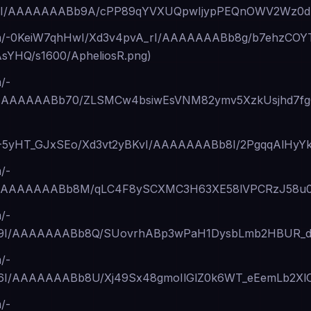
pI/AAAAAAABb9A/cPP89qYVXUQpwIjypPEQnOWV2Wz0dET
ot.com/-0KeiW7qhHwI/Xd3v4pvA_rI/AAAAAAABb8g/b7ehzC
YHQ/s1600/ApheliosR.png)
m/-
I/AAAAAAABb70/ZLSMCw4bsiwEsVNM82ymv5XzkUsjhd7fgC
.com/-5yHT_GJxSEo/Xd3vt2yBKvI/AAAAAAABb8I/2PgqqAl
m/-
fI/AAAAAAABb8M/qLC4F8ySCXMC3H63XE58lVPCRzJ58u0
m/-
9I/AAAAAAABb8Q/SUovrhABp3wPaH1DysbLmb2HBUR_dD
m/-
6I/AAAAAAABb8U/Xj49Sx48gmoIlGlZ0k6WT_eEemLb2XlO
m/-