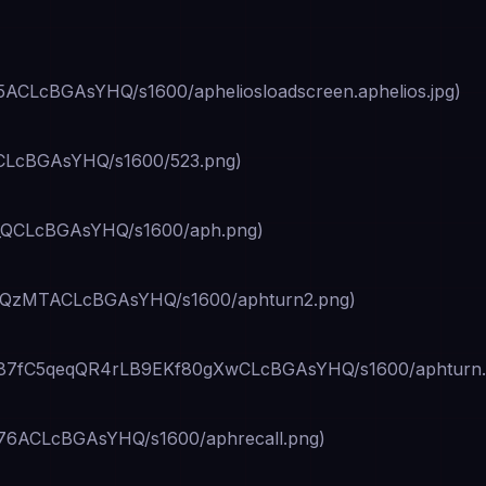
cBGAsYHQ/s1600/apheliosloadscreen.aphelios.jpg)
LcBGAsYHQ/s1600/523.png)
QCLcBGAsYHQ/s1600/aph.png)
MTACLcBGAsYHQ/s1600/aphturn2.png)
_j87fC5qeqQR4rLB9EKf80gXwCLcBGAsYHQ/s1600/aphturn.
ACLcBGAsYHQ/s1600/aphrecall.png)