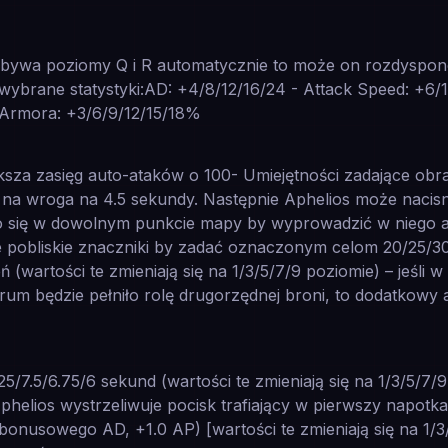
obywa poziomy Q i R automatycznie to może on rozdyspo
brane statystyki:AD: +4/8/12/16/24 - Attack Speed: +6/
Armora: +3/6/9/12/15/18%
sza zasięg auto-ataków o 100- Umiejętności zadające obra
k na wroga na 4.5 sekundy. Następnie Aphelios może naci
o się w dowolnym punkcie mapy by wyprowadzić w niego 
je pobliskie znaczniki by zadać oznaczonym celom 20/25/
wartości te zmieniają się na 1/3/5/7/9 poziomie) –
jeśli
rum będzie pełniło rolę drugorzędnej broni, to dodatkowy
5/7.5/6.75/6 sekund (wartości te zmieniają się na 1/3/5/7/
Aphelios wystrzeliwuje pocisk trafiający w pierwszy napot
bonusowego AD, +1.0 AP) [wartości te zmieniają się na 1/3