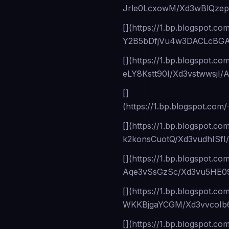
Jrle0LcxowM/Xd3wBlQze
[](https://1.bp.blogsp
Y2B5bDfjVu4w3DACLcBGAs
[](https://1.bp.blogspot.co
eLY8Kstt90I/Xd3vstwwsj
[]
(https://1.bp.blogspot
[](https://1.bp.blogspot.co
k2konsCuotQ/Xd3vudhIS
[](https://1.bp.blogspot.co
Aqe3vSsGzSc/Xd3vu5HE0
[](https://1.bp.blogspot.co
WKKBjgaYCGM/Xd3vvcoIb
[](https://1.bp.blogspot.co