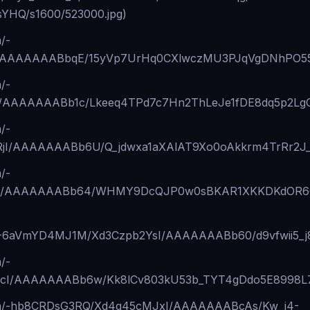
HQ/s1600/523000.jpg)
m/-
I/AAAAAAABbqE/15yVp7UrHq0CXlwczMU3PJqVgDNhPO55ACL
m/-
I/AAAAAAABb1c/Lkeeq4TPd7c7Hn2ThLeJe1fDE8dq5p2LgC
m/-
jI/AAAAAAABb6U/Q_jdwxa1aXAlAT9Xo0oAkkrm4TrRr2J_
m/-
Z9I/AAAAAAABb64/WHMY9DcQJP0w0sBKAR1XKKDKdOR6Qz
com/-6aVmYD4MJ1M/Xd3Czpb2YsI/AAAAAAABb60/d9vfwii5
m/-
cI/AAAAAAABb6w/Kk8lCv803kU53b_TYT4gDdo5E8998L76
t.com/-hb8CRDsG3RQ/Xd4q45cMJxI/AAAAAAABcAs/Kw_j4-