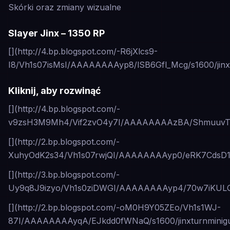
Skórki oraz zmiany wizualne
Slayer Jinx – 1350 RP
[](http://4.bp.blogspot.com/-R6jXlcs9-
I8/Vh1s07isMsI/AAAAAAAAyp8/lSB6Gfl_Mcg/s1600/jinx.
Kliknij, aby rozwinąć
[](http://4.bp.blogspot.com/-
v9zsH3M9Mh4/Vif2zvO4y7I/AAAAAAAAzBA/ShmuuvTbs
[](http://2.bp.blogspot.com/-
XuhyOdK2s34/Vh1s07rwjQI/AAAAAAAAyp0/eRK7CdsD1DU
[](http://3.bp.blogspot.com/-
Uy9q8J9izyo/Vh1s0ziDWGI/AAAAAAAAyp4/70w7iKULQ_k/
[](http://2.bp.blogspot.com/-oM0H9Y05ZEo/Vh1s1WJ-
87I/AAAAAAAAyqA/EJkdd0fWNaQ/s1600/jinxturnminigu