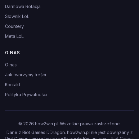
Darmowa Rotacja
Słownik LoL
Countery
Meta LoL
O NAS
O nas
Jak tworzymy treści
Kontakt
Polityka Prywatności
©
2026
how2win.pl. Wszelkie prawa zastrzeżone.
Dane z Riot Games DDragon. how2win.pl nie jest powiązany z
Riot Games i nie odzwierciedla poglądów ani opinii Riot Games