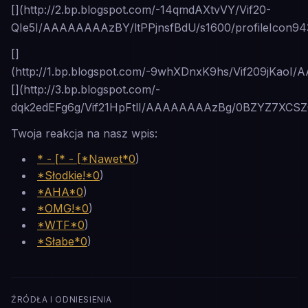
[](http://2.bp.blogspot.com/-14qmdAXtvVY/Vif20-
QIe5I/AAAAAAAAzBY/ltPPjnsfBdU/s1600/profileIcon94
[]
(http://1.bp.blogspot.com/-9whXDnxK9hs/Vif209jKao
[](http://3.bp.blogspot.com/-
dqk2edEFg6g/Vif21HpFtlI/AAAAAAAAzBg/0BZYZ7XCSZ0/
Twoja reakcja na nasz wpis:
* - [* - [*Nawet*0
)
*Słodkie!*0
)
*AHA*0
)
*OMG!*0
)
*WTF*0
)
*Słabe*0
)
ŹRÓDŁA I ODNIESIENIA