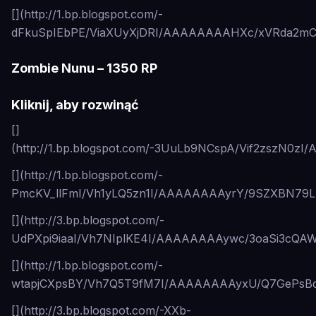
[](http://1.bp.blogspot.com/-
dFkuSpIEbPE/ViaXUyXjDRI/AAAAAAAAHXc/xVRda2mCXT
Zombie Nunu – 1350 RP
Kliknij, aby rozwinąć
[]
(http://1.bp.blogspot.com/-3UuLb9NCspA/Vif2zszN0z
[](http://1.bp.blogspot.com/-
PmcKV_llFmI/Vh1yLQ5zn1I/AAAAAAAAyrY/9SZXBN79LFc
[](http://3.bp.blogspot.com/-
UdPXpi9iaaI/Vh7NIplKE4I/AAAAAAAAywc/3oaSi3cQAWg
[](http://1.bp.blogspot.com/-
wtapjCXpsBY/Vh7Q5T9fM7I/AAAAAAAAyxU/Q7GePsBqF
[](http://3.bp.blogspot.com/-XXb-