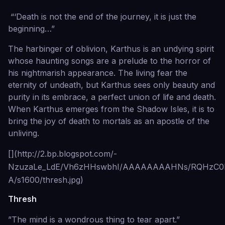
“‘Death is not the end of the journey, it is just the
beginning…”
The harbinger of oblivion, Karthus is an undying spirit
whose haunting songs are a prelude to the horror of
his nightmarish appearance. The living fear the
eternity of undeath, but Karthus sees only beauty and
purity in its embrace, a perfect union of life and death.
When Karthus emerges from the Shadow Isles, it is to
bring the joy of death to mortals as an apostle of the
unliving.
[](http://2.bp.blogspot.com/-
NzuzaLe_LdE/Vh6zHHswbhI/AAAAAAAAHNs/RQHzC0l
A/s1600/thresh.jpg)
Thresh
”The mind is a wondrous thing to tear apart.”