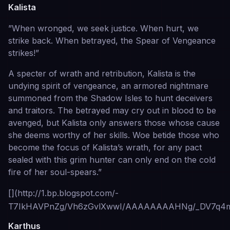
Kalista
”When wronged, we seek justice. When hurt, we
strike back. When betrayed, the Spear of Vengeance
strikes!”
A specter of wrath and retribution, Kalista is the
undying spirit of vengeance, an armored nightmare
summoned from the Shadow Isles to hunt deceivers
and traitors. The betrayed may cry out in blood to be
avenged, but Kalista only answers those whose cause
she deems worthy of her skills. Woe betide those who
become the focus of Kalista’s wrath, for any pact
sealed with this grim hunter can only end on the cold
fire of her soul-spears.”
[](http://1.bp.blogspot.com/-
T7IkHAVPnZg/Vh6zGvlXwwI/AAAAAAAAHNg/_DV7q4mw3
Karthus