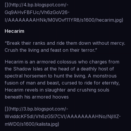
[](http://4.bp.blogspot.com/-
Gq9AHvFBFUc/Vh6zGoV26-
I/AAAAAAAAHNk/M0VOvf11YR8/s1600/hecarim.jpg)
Hecarim
“Break their ranks and ride them down without mercy.
Crush the living and feast on their terror.”
Hecarim is an armored colossus who charges from
the Shadow Isles at the head of a deathly host of
spectral horsemen to hunt the living. A monstrous
fusion of man and beast, cursed to ride for eternity,
Hecarim revels in slaughter and crushing souls
beneath his armored hooves
[](http://3.bp.blogspot.com/-
WviddcKF5dI/Vh6zG5l7CVI/AAAAAAAAHNo/NjIlIZ-
mWD0/s1600/kalista.jpg)