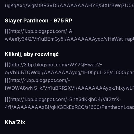
ugKqAxo/VigMtBR3VDI/AAAAAAAAHYE/5IXIrBWq7U0/s
Slayer Pantheon – 975 RP
[](http://1.bp.blogspot.com/-A-
wAee1y34Q/Vh1uBEmGy5I/AAAAAAAAyqc/vHeWet_rapU/
Kliknij, aby rozwinąć
[](http://3.bp.blogspot.com/-WY7QHwac2-
o/Vh1uBTQWdqI/AAAAAAAAyqg/1H0fipuLI3E/s1600/pant
[](http://4.bp.blogspot.com/-
fWDWA8wNS_k/Vh1uBRR2XVI/AAAAAAAAyqk/hIxywLRxaa
[](http://1.bp.blogspot.com/-SnX3dKkjhO4/Vif2zrX-
4fI/AAAAAAAAzBI/qkXGEkEdRCQ/s1600/PantheonLoad
Kha’Zix