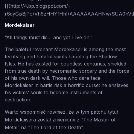
[](http://4.bp.blogspot.com/-
r6dyGjsBjPo/Vh6zHHYfHhI/AAAAAAAAHNw/SUA0hVtEg
Mordekaiser
”All things must die… and yet I live on.”
The baleful revenant Mordekaiser is among the most
terrifying and hateful spirits haunting the Shadow
Isles. He has existed for countless centuries, shielded
from true death by necromantic sorcery and the force
of his own dark will. Those who dare face
Mordekaiser in battle risk a horrific curse: he enslaves
his victims’ souls to become instruments of
destruction.
Warto wspomnieć również, że w tym patchu tytuł
Mordekaisera został zmieniony z “The Master of
Metal” na “The Lord of the Death”