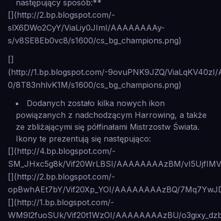
następujący sposób:**
[](http://2.bp.blogspot.com/-
slX6DWo2CyY/ViaLiy0JImI/AAAAAAAAy-
s/v8SE8Eb0vc8/s1600/cs_bg_champions.png)
[]
(http://1.bp.blogspot.com/-9ovuPNK9JZQ/ViaLqKV40z
0/8T83nhlvK1M/s1600/cs_bg_champions.png)
Dodanych zostało kilka nowych ikon
powiązanych z nadchodzącym Harrowing, a także
ze zbliżającymi się półfinałami Mistrzostw Świata.
Ikony te prezentują się następująco:
[](http://4.bp.blogspot.com/-
SM_JHxc5g8k/Vif20WrLBSI/AAAAAAAAzBM/vI5UjfIMV4k
[](http://2.bp.blogspot.com/-
opBwhAEt7bY/Vif20Xp_YOI/AAAAAAAAzBQ/7Mq7YwJD3O
[](http://1.bp.blogspot.com/-
WM9l2fuoSUk/Vif20t1WzOI/AAAAAAAAzBU/o3gixy_dzbQ/