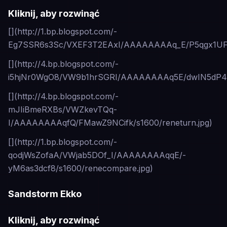
Kliknij, aby rozwinąć
[](http://1.bp.blogspot.com/-
Eg7SSR6s3Sc/VXEF3T2EAxI/AAAAAAAAq_E/P5qgx1UF7Lg
[](http://4.bp.blogspot.com/-
i5hjNr0WgO8/VW9b1hrSGRI/AAAAAAAAq5E/dwIN5dP4nI
[](http://4.bp.blogspot.com/-
mJIiBmeRXBs/VWZkevTQq-
I/AAAAAAAAqfQ/FMawZ9NCifk/s1600/reneturn.jpg)
[](http://1.bp.blogspot.com/-
qodjWsZofaA/VWjab5DOf_I/AAAAAAAAqqE/-
yM6as3dcf8/s1600/renecompare.jpg)
Sandstorm Ekko
Kliknij, aby rozwinąć