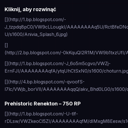
Kliknij, aby rozwinąć
[](http://1.bp.blogspot.com/-
J_tzpdq8pC0/VW9cLLougkI/AAAAAAAAq5U/RctBfeDN
U/s1600/Anivia_Splash_6.jpg)
[]
(http://2.bp.blogspot.com/-0kKquQI2R1M/VW9b1txzUf
[](http://1.bp.blogspot.com/-J_6o5m5cgvo/VWZj-
ErnFJI/AAAAAAAAqfA/ytqUhCtSxN0/s1600/choturn.jpg
[](http://4.bp.blogspot.com/-qvoofS-
l7lc/VWjb_borVlI/AAAAAAAAqqQ/akv_Bhd0LG0/s1600/c
Prehistoric Renekton – 750 RP
[](http://1.bp.blogspot.com/-U-tlf-
rDLsw/VWZkeoCl5ZI/AAAAAAAAqfM/dIMxgM8Eesw/s160