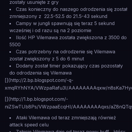
zostały usunięte z gry
Czas konieczny do naszego odrodzenia się został
zmniejszony z 22.5-52.5 do 21.5-43 sekund
Campy w jungli spawnują się teraz 5 sekund
wcześniej i od razu są na 2 poziomie
Ilość HP Vilemawa została zwiększona z 3500 do
5500
Czas potrzebny na odrodzenie się Vilemawa
został zwiększony z 5 do 6 minut
Dodany został timer pokazujący czas pozostały
do odrodzenia się Vilemawa
[](http://2.bp.blogspot.com/-q-
xmqRYhNYA/VWzpaRafu3I/AAAAAAAAqxw/n8sKa7Hycw
[](http://1.bp.blogspot.com/-
niZSwTUb8Ps/VWzpaaEcqHI/AAAAAAAAqxs/aZ8nQTqsm
Ataki Vilemawa od teraz zmniejszają również
attack speed celu
Zabicie Vilemawa daje od teraz nowy buff , który