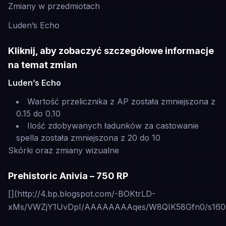
Zmiany w przedmiotach
Luden’s Echo
Kliknij, aby zobaczyć szczegółowe informacje
na temat zmian
Luden’s Echo
Wartość przelicznika z AP została zmniejszona z
0.15 do 0.10
Ilość zdobywanych ładunków za castowanie
spella została zmniejszona z 20 do 10
Skórki oraz zmiany wizualne
Prehistoric Anivia – 750 RP
[](http://4.bp.blogspot.com/-BOKtrLD-
xMs/VWZjY1UvDpI/AAAAAAAAqes/W8QIK58Gfn0/s1600/a