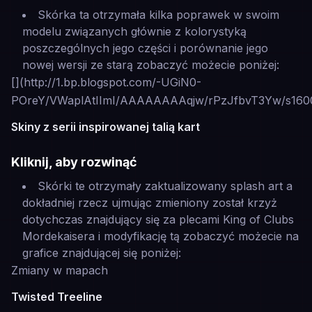
Skórka ta otrzymała kilka poprawek w swoim
modelu związanych głównie z kolorystyką
poszczególnych jego części i porównanie jego
nowej wersji ze starą zobaczyć możecie poniżej:
[](http://1.bp.blogspot.com/-UGiN0-
POreY/VWaplAtIImI/AAAAAAAAqjw/rPzJfbvT3Yw/s1600
Skiny z serii inspirowanej talią kart
Kliknij, aby rozwinąć
Skórki te otrzymały zaktualizowany splash art a
dokładniej rzecz ujmując zmieniony został krzyż
dotychczas znajdujący się za plecami King of Clubs
Mordekaisera i modyfikację tą zobaczyć możecie na
grafice znajdującej się poniżej:
Zmiany w mapach
Twisted Treeline