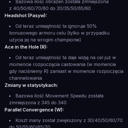
Bazowa ilość obrażeń została zmniejszona
z 40/50/60/70/80 do 20/35/50/65/80
Headshot (Pasyw):
Od teraz umiejętność ta ignoruje 50%
bonusowego armoru celu (tylko w przypadku
użycia jej na wrogim championie)
Ace in the Hole (R):
Od teraz umiejętność ta daje wizję na cel już w
momencie rozpoczęcia castowania (w momencie
gdy naciśniemy R) zamiast w momencie rozpoczęcia
channelowania
Zmiany w statystykach:
Bazowa ilość Movement Speedu została
zmniejszona z 345 do 340
Parallel Convergence (W):
Koszt many został zwiększony z 30/40/50/60/70
do 50/55/60/65/70