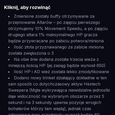
Kliknij, aby rozwinąć
Zmienione zostały buffy otrzymywane za
przejmowanie Altarów – po zajęciu pierwszego
otrzymujemy 10% Movement Speedu, a po zajęciu
drugiego altara 1% maksymalnego HP gracza
będzie przywracane po zabiciu potwora/miniona
Ilość złota przyznawanego za zabicie miniona
została zwiększona o 3
Na obie linie dodana została trzecia wieża z
mniejszą ilością HP (jej zasięg będzie wynosił 650)
Ilość HP i AD wież została lekko zmodyfikowane
Dodano nowy trinket działający dokładnie w ten
sam sposób co dotychczasowy aktyw Hextech
Sweepera (Mgła wykrywająca niewidzialne jednostki
daje widoczność na wybranym obszarze przez 5
sekund i na 3 sekundy ujawnia pozycje wrogich
bohaterów którzy tam wejdą), jednak czas
odnowienai tego przedmiotu wynosił będzie 60