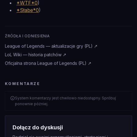
*WTF*0
)
*Słabe*0
)
ŹRÓDŁA I ODNIESIENIA
League of Legends — aktualizacje gry (PL)
↗
LoL Wiki — historia patchów
↗
Oficjalna strona League of Legends (PL)
↗
KOMENTARZE
System komentarzy jest chwilowo niedostępny. Spróbuj
ponownie później.
Dołącz do dyskusji