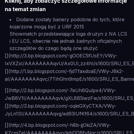
Kliknij, aby zobaczyć szczegółowe informacje
na temat zmian
Dodane zostały banery podobne do tych, które
kojarzone mogą być z URF 2015
Showmatch przedstawiające loga drużyn z NA LCS
i EU LCS, obecnie nie jednak żadnych oficjalnych
szczegółów do czego będą one służyć
[](http://3.bp.blogspot.com/-gOOEC5fUsEY/VWy-
IxVXZxI/AAAAAAAAqvU/Ax0Ul_zz4hI/s1600/SRU_ES_B
[](http://1.bp.blogspot.com/-fjdTfaxdoaE/VWy-J8k2-
aI/AAAAAAAAqvc/7TihGhn9mpE/s1600/SRU_ES_Banne
[](http://2.bp.blogspot.com/-7eUh6Qulpx4/VWy-
JwB8V1I/AAAAAAAAqvk/gXL8B5iwzFw/s1600/SRU_ES_
[](http://3.bp.blogspot.com/-oqkiGXyCTXA/VWy-
JyLn1SI/AAAAAAAAqvg/ed93IUfKf64/s1600/SRU_ES_B
[](http://4.bp.blogspot.com/-h8b-jjOkiZA/VWy-
KZcmZaI/AAAAAAAAqvo/kjhDDBfyNgc/s1600/SRU_ES_