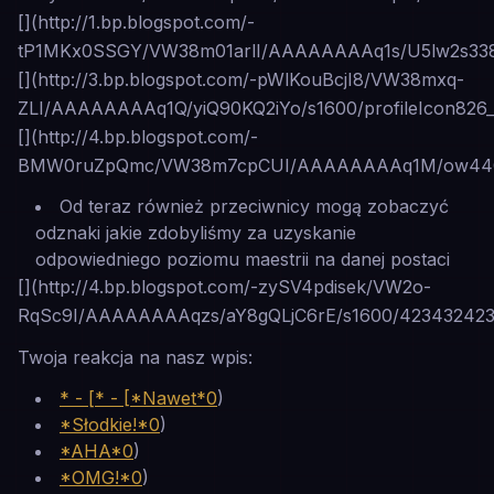
[](http://1.bp.blogspot.com/-
tP1MKx0SSGY/VW38m01arlI/AAAAAAAAq1s/U5lw2s338eI
[](http://3.bp.blogspot.com/-pWlKouBcjI8/VW38mxq-
ZLI/AAAAAAAAq1Q/yiQ90KQ2iYo/s1600/profileIcon826_
[](http://4.bp.blogspot.com/-
BMW0ruZpQmc/VW38m7cpCUI/AAAAAAAAq1M/ow44OM6q
Od teraz również przeciwnicy mogą zobaczyć
odznaki jakie zdobyliśmy za uzyskanie
odpowiedniego poziomu maestrii na danej postaci
[](http://4.bp.blogspot.com/-zySV4pdisek/VW2o-
RqSc9I/AAAAAAAAqzs/aY8gQLjC6rE/s1600/423432423.
Twoja reakcja na nasz wpis:
* - [* - [*Nawet*0
)
*Słodkie!*0
)
*AHA*0
)
*OMG!*0
)