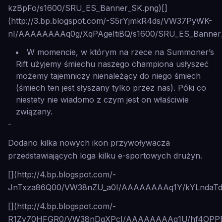
kzBpFo/s1600/SRU_ES_Banner_SK.png)[]
(http://3.bp.blogspot.com/-S5rYjmkR4ds/VW37PyWK-
nI/AAAAAAAAq0g/XqPAgeItiBQ/s1600/SRU_ES_Banner
W momencie, w którym na rzece na Summoner’s
Rift użyjemy śmiechu naszego championa usłyszeć
możemy tajemniczy nienależący do niego śmiech
(śmiech ten jest słyszany tylko przez nas). Póki co
niestety nie wiadomo z czym jest on właściwie
związany.
-
Dodano kilka nowych ikon przywoływacza
przedstawiających loga kilku e-sportowych drużyn.
[](http://4.bp.blogspot.com/-
JnTxza86Q00/VW38nZU_a0I/AAAAAAAAq1Y/kYLndaTdM_
[](http://4.bp.blogspot.com/-
R1Zy70HFGR0/VW38nDqXPcI/AAAAAAAAq1U/hf4OPPEnu0