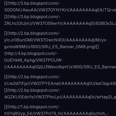
[](http://3.bp.blogspot.com/-
S0DGNUAeuAA/VW37OYNYKrI/AAAAAAAAq0A/TQrvaj99
[](http://3.bp.blogspot.com/-
ZRLhc53UjnU/VW37O59wrhI/AAAAAAAAq0I/B3BOsSLuf
[](http://2.bp.blogspot.com/-
yIcJr06unGM/VW37OwcNVOI/AAAAAAAAq0M/ys-
gvmoW9MI/s1600/SRU_ES_Banner_GMB.png)[]
(http://4.bp.blogspot.com/-
OoEHkM_Aphg/VW37PClJW-
I/AAAAAAAAq0Q/jU3Wevo9qnY/s1600/SRU_ES_Banner
[](http://2.bp.blogspot.com/-
zUw2d7IFjyI/VW37PYEAnaI/AAAAAAAAq0U/keCbgck5H
[](http://2.bp.blogspot.com/-
AGZKU0EdoYs/VW37PhcLjvI/AAAAAAAAq0c/wHap2l_ph
[](http://1.bp.blogspot.com/-
hSYqROyp_54/VW37PnT9_hI/AAAAAAAAq0o/hnh_-