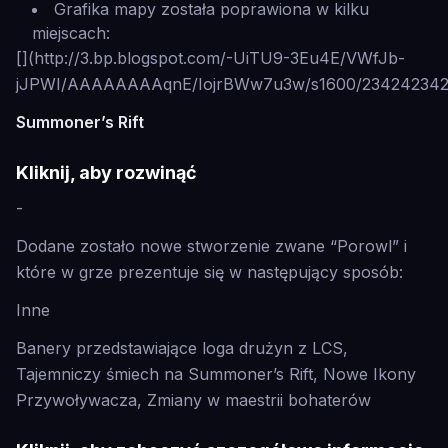
Grafika mapy została poprawiona w kilku
miejscach:
[](http://3.bp.blogspot.com/-UiTU9-3Eu4E/VWfJb-
jJPWI/AAAAAAAAqnE/IojrBWw7u3w/s1600/2342423423
Summoner’s Rift
Kliknij, aby rozwinąć
-
Dodane zostało nowe stworzenie zwane “Porowl” i
które w grze prezentuje się w następujący sposób:
Inne
Banery przedstawiające loga drużyn z LCS,
Tajemniczy śmiech na Summoner’s Rift, Nowe Ikony
Przywoływacza, Zmiany w maestrii bohaterów