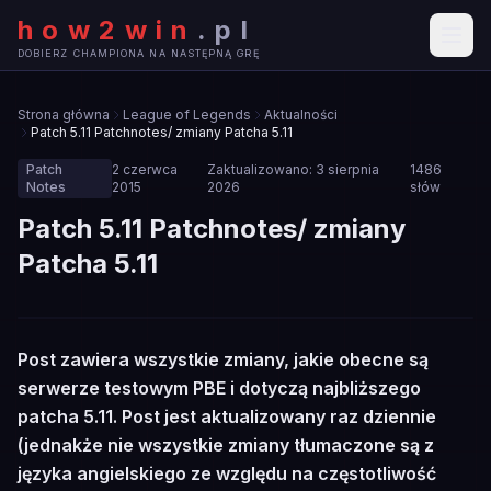
how2win
.
pl
DOBIERZ CHAMPIONA NA NASTĘPNĄ GRĘ
Strona główna
League of Legends
Aktualności
Patch 5.11 Patchnotes/ zmiany Patcha 5.11
Patch
2 czerwca
Zaktualizowano:
3 sierpnia
1486
Notes
2015
2026
słów
Patch 5.11 Patchnotes/ zmiany
Patcha 5.11
🔧
Post zawiera wszystkie zmiany, jakie obecne są
PATCH NOTES
serwerze testowym PBE i dotyczą najbliższego
patcha 5.11. Post jest aktualizowany raz dziennie
(jednakże nie wszystkie zmiany tłumaczone są z
języka angielskiego ze względu na częstotliwość