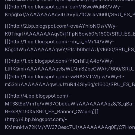
[](http://1.bp.blogspot.com/-oahMBwcWgM8/VWy-
KhpghxI/AAAAAAAAqv4/l3Vyb7tO2iU/s1600/SRU_ES_
[](http://2.bp.blogspot.com/-ovaAYhIoNOs/VWy-
K9TnqrI/AAAAAAAAqv0/lj1FpN6ow50/s1600/SRU_ES_B
[](http://1.bp.blogspot.com/--dx_u_hMr14/VWy-
K5g0fWI/AAAAAAAAqwY/E1s1b6bd1AU/s1600/SRU_ES_
[](http://1.bp.blogspot.com/-YtQrhFJjA4o/VWy-
LtRKQmI/AAAAAAAAqv8/WLNm8ZbeCWA/s1600/SRU_ES
[](http://1.bp.blogspot.com/-swRA3VTWtpw/VWy-L-
m53eI/AAAAAAAAqwU/JzuR44SIy6g/s1600/SRU_ES_Ba
[](http://4.bp.blogspot.com/-
MF38t9eMmTg/VW37ObebuWI/AAAAAAAAqz8/S_qBa-
R-ks8/s1600/SRU_ES_Banner_CW.png)[]
(http://4.bp.blogspot.com/-
KMmnkfw72KM/VW37Oesc7UI/AAAAAAAAq0E/C7Hona4s