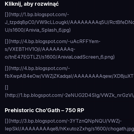
Kliknij, aby rozwinąć
[](http://1.bp.blogspot.com/-
J_tzpdq8pC0/VW9cLLougkI/AAAAAAAAq5U/RctBfeDN
U/s1600/Anivia_Splash_6.jpg)
[](http://4.bp.blogspot.com/-uAcRFFYem-
s/VXEBTHV1OjI/AAAAAAAAq-
o/tnE47EGTLZI/s1600/AniviaLoadScreen_6.png)
[](http://4.bp.blogspot.com/-
fbXwpAB4eOw/VWZjZKadqaI/AAAAAAAAqew/XD8juXTGdY
[]
(http://1.bp.blogspot.com/-2eNUG2D4SIg/VWZk_nrGzV
Prehistoric Cho’Gath – 750 RP
[](http://3.bp.blogspot.com/-3YTznQNpNQU/VWZj-
IepSkI/AAAAAAAAqe8/hKxutozZxhg/s1600/chogath.jpg