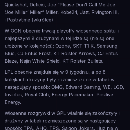
Quickshot, Deficio, Joe “Please Don’t Call Me Joe
‘Joe Miller’ Miller” Miller, Kobe24, Jatt, Rivington III,
i Pastrytime (wkrótce)
W OGN obecnie trwają playoffy wiosennego splitu i
najlepszymi 8 drużynami w tej lidze są (nie są one
ułożone w kolejności): Ozone, SKT T1 K, Samsung
Blue, CJ Entus Frost, KT Rolster Arrows, CJ Entus
Blaze, Najin White Shield, KT Rolster Bullets.
LPL obecnie znajduje się w 9 tygodniu, a po 8
kolejkach drużyny były rozmieszczone w tabeli w
następujący sposób: OMG, Edward Gaming, WE, LGD,
Invictus, Royal Club, Energy Pacemaker, Positive
Energy.
Wiosenne rozgrywki w GPL właśnie się zakończyły i
drużyny w tabeli rozmieszczone są w następujący
sposób: TPA, AHQ, TPS, Saigon Jokers, i już nie w