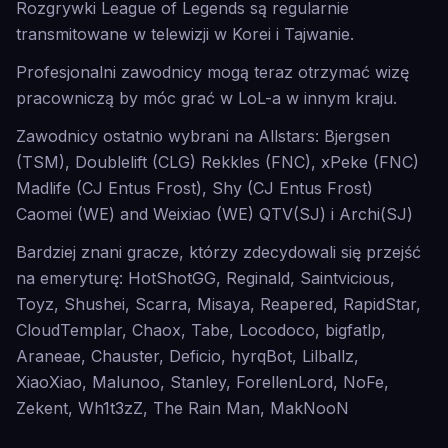
Rozgrywki League of Legends są regularnie
transmitowane w telewizji w Korei i Tajwanie.
Profesjonalni zawodnicy mogą teraz otrzymać wizę
pracowniczą by móc grać w LoL-a w innym kraju.
Zawodnicy ostatnio wybrani na Allstars: Bjergsen
(TSM), Doublelift (CLG) Rekkles (FNC), xPeke (FNC)
Madlife (CJ Entus Frost), Shy (CJ Entus Frost)
Caomei (WE) and Weixiao (WE) QTV(SJ) i Archi(SJ)
Bardziej znani gracze, którzy zdecydowali się przejść
na emeryturę: HotShotGG, Reginald, Saintvicious,
Toyz, Shushei, Scarra, Misaya, Reapered, RapidStar,
CloudTemplar, Chaox, Tabe, Locodoco, bigfatlp,
Araneae, Chauster, Deficio, hyrqBot, Lilballz,
XiaoXiao, Malunoo, Stanley, ForellenLord, NoFe,
Zekent, Wh1t3zZ, The Rain Man, MakNooN