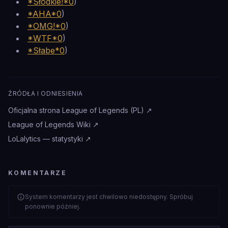
*Słodkie!*0
)
*AHA*0
)
*OMG!*0
)
*WTF*0
)
*Słabe*0
)
ŹRÓDŁA I ODNIESIENIA
Oficjalna strona League of Legends (PL)
↗
League of Legends Wiki
↗
LoLalytics — statystyki
↗
KOMENTARZE
System komentarzy jest chwilowo niedostępny. Spróbuj
ponownie później.