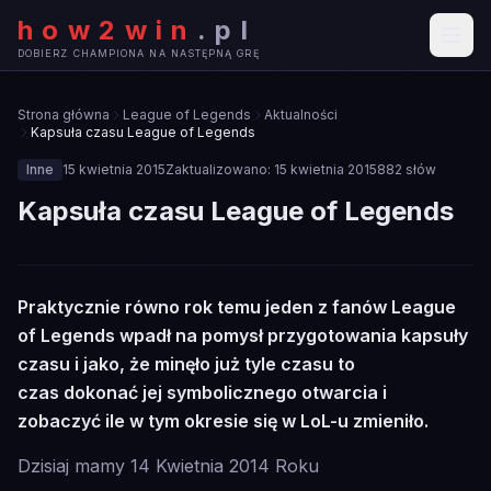
how2win
.
pl
DOBIERZ CHAMPIONA NA NASTĘPNĄ GRĘ
Strona główna
League of Legends
Aktualności
Kapsuła czasu League of Legends
Inne
15 kwietnia 2015
Zaktualizowano:
15 kwietnia 2015
882
słów
Kapsuła czasu League of Legends
🎮
Praktycznie równo rok temu jeden z fanów League
INNE
of Legends wpadł na pomysł przygotowania kapsuły
czasu i jako, że minęło już tyle czasu to
czas dokonać jej symbolicznego otwarcia i
zobaczyć ile w tym okresie się w LoL-u zmieniło.
Dzisiaj mamy 14 Kwietnia 2014 Roku