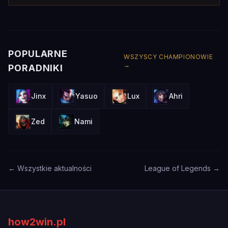
POPULARNE
WSZYSCY CHAMPIONOWIE
→
PORADNIKI
Jinx
Yasuo
Lux
Ahri
Zed
Nami
← Wszystkie aktualności
League of Legends →
how2win.pl