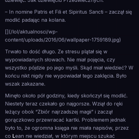
dziewięć. Jak dziewięciu Przedwiecznych.
– In nomine Patris et Fili et Sipiritus Sancti –
zaczął się
modlić padając na kolana.
[](/lol/aktualnosci/wp-
content/uploads/2016/06/wallpaper-1759189.jpg)
Trwało to dość długo. Ze stresu plątał się w
wypowiadanych słowach. Nie miał pojęcia, czy
wszystko pójdzie po jego myśli. Skąd miał wiedzieć? W
końcu nikt nigdy nie wypowiadał tego zaklęcia. Było
wszak zakazane.
Minęło około pół godziny, kiedy skończył się modlić.
Niestety teraz czekało go najgorsze. Wziął do ręki
leżący obok
“Zbiór najrzadszej magii”
i zaczął
gorączkowo przewracać kartki. Problemem jednak
było to, że ogromna księga nie miała napisów, przez
co
L
ean nie wiedział, w którym miejscu szukać