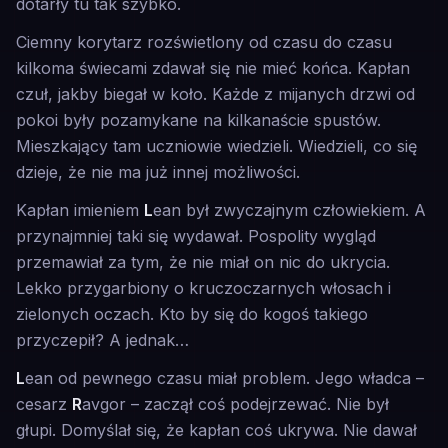
dotarły tu tak szybko.
Ciemny korytarz rozświetlony od czasu do czasu
kilkoma świecami zdawał się nie mieć końca. Kapłan
czuł, jakby biegał w koło. Każde z mijanych drzwi od
pokoi były pozamykane na kilkanaście spustów.
Mieszkający tam uczniowie wiedzieli. Wiedzieli, co się
dzieje, że nie ma już innej możliwości.
Kapłan imieniem
L
ean był zwyczajnym człowiekiem. A
przynajmniej taki się wydawał. Pospolity wygląd
przemawiał za tym, że nie miał on nic do ukrycia.
Lekko przygarbiony o kruczoczarnych włosach i
zielonych oczach. Kto by się do kogoś takiego
przyczepił? A jednak…
L
ean od pewnego czasu miał problem. Jego władca –
cesarz
R
avgor – zaczął coś podejrzewać. Nie był
głupi. Domyślał się, że kapłan coś ukrywa. Nie dawał