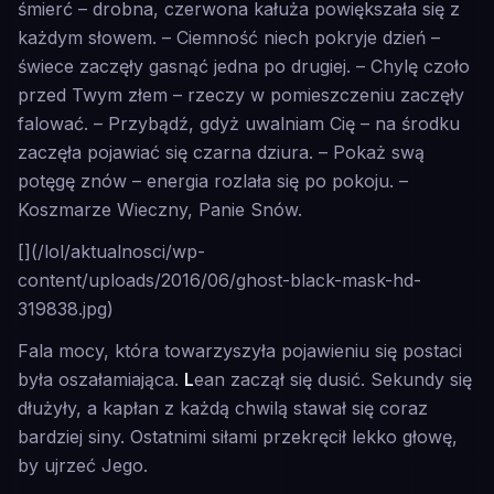
śmierć
– drobna, czerwona kałuża powiększała się z
każdym słowem.
– Ciemność niech pokryje dzień
–
świece zaczęły gasnąć jedna po drugiej.
– Chylę czoło
przed Twym złem
– rzeczy w pomieszczeniu zaczęły
falować.
– Przybądź, gdyż uwalniam Cię
– na środku
zaczęła pojawiać się czarna dziura.
– Pokaż swą
potęgę znów
– energia rozlała się po pokoju.
–
Koszmarze Wieczny, Panie Snów.
[](/lol/aktualnosci/wp-
content/uploads/2016/06/ghost-black-mask-hd-
319838.jpg)
Fala mocy, która towarzyszyła pojawieniu się postaci
była oszałamiająca.
L
ean zaczął się dusić. Sekundy się
dłużyły, a kapłan z każdą chwilą stawał się coraz
bardziej siny. Ostatnimi siłami przekręcił lekko głowę,
by ujrzeć Jego.