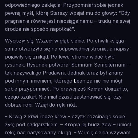
odpowiedniego zaklęcia. Przypomniał sobie jednak
pewną myśl, którą Starszy wpajał mu do głowy:
“Gdy
pragnienie równe jest nieosiągalnemu – trudu na swej
drodze nie sposób napotkać”
.
Wyciszył się. Wszedł w głąb siebie. Po chwili księga
sama otworzyła się na odpowiedniej stronie, a napisy
pojawiły się znikąd. Po lewej stronie widać było
rysunek. Rysunek potwora.
Somnum Sempiternum
–
tak nazywali go Pradawni. Jednak teraz był znany
pod innym imieniem, którego
L
ean za nic nie mógł
sobie przypomnieć. Po prawej zaś Kapłan dojrzał to,
czego szukał. Nie miał czasu zastanawiać się, czy
dobrze robi. Wziął do ręki nóż.
– Krwią z krwi rodzę krew
– czytał rozcinając sobie
żyłę pod nadgarstkiem.
– Kropla jej budzi zew
– uniósł
rękę nad narysowany okrąg.
– W imię cienia wzywam