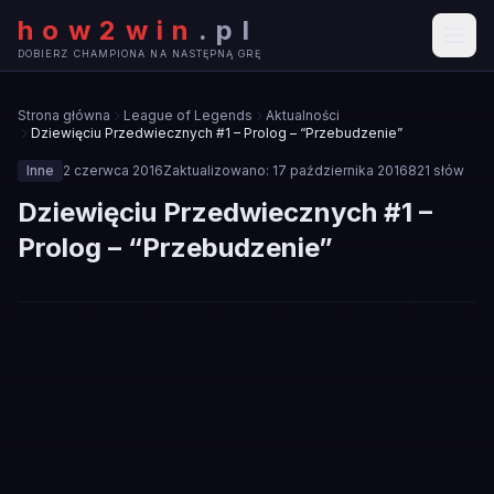
how2win
.
pl
DOBIERZ CHAMPIONA NA NASTĘPNĄ GRĘ
Strona główna
League of Legends
Aktualności
Dziewięciu Przedwiecznych #1 – Prolog – “Przebudzenie”
Inne
2 czerwca 2016
Zaktualizowano:
17 października 2016
821
słów
Dziewięciu Przedwiecznych #1 –
Prolog – “Przebudzenie”
🎮
INNE