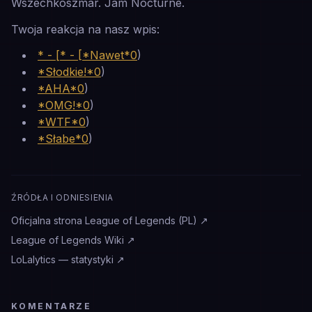
Wszechkoszmar. Jam
N
octurne.
Twoja reakcja na nasz wpis:
* - [* - [*Nawet*0
)
*Słodkie!*0
)
*AHA*0
)
*OMG!*0
)
*WTF*0
)
*Słabe*0
)
ŹRÓDŁA I ODNIESIENIA
Oficjalna strona League of Legends (PL)
↗
League of Legends Wiki
↗
LoLalytics — statystyki
↗
KOMENTARZE