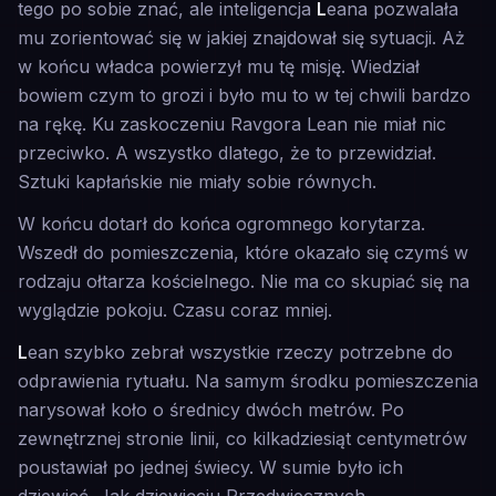
tego po sobie znać, ale inteligencja
L
eana pozwalała
mu zorientować się w jakiej znajdował się sytuacji. Aż
w końcu władca powierzył mu tę misję. Wiedział
bowiem czym to grozi i było mu to w tej chwili bardzo
na rękę. Ku zaskoczeniu Ravgora Lean nie miał nic
przeciwko. A wszystko dlatego, że to przewidział.
Sztuki kapłańskie nie miały sobie równych.
W końcu dotarł do końca ogromnego korytarza.
Wszedł do pomieszczenia, które okazało się czymś w
rodzaju ołtarza kościelnego. Nie ma co skupiać się na
wyglądzie pokoju. Czasu coraz mniej.
L
ean szybko zebrał wszystkie rzeczy potrzebne do
odprawienia rytuału. Na samym środku pomieszczenia
narysował koło o średnicy dwóch metrów. Po
zewnętrznej stronie linii, co kilkadziesiąt centymetrów
poustawiał po jednej świecy. W sumie było ich