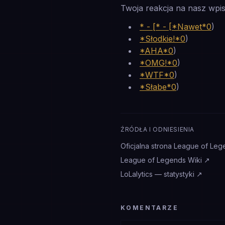
Twoja reakcja na nasz wpis
* - [* - [*Nawet*0
)
*Słodkie!*0
)
*AHA*0
)
*OMG!*0
)
*WTF*0
)
*Słabe*0
)
ŹRÓDŁA I ODNIESIENIA
Oficjalna strona League of Leg
League of Legends Wiki
↗
LoLalytics — statystyki
↗
KOMENTARZE