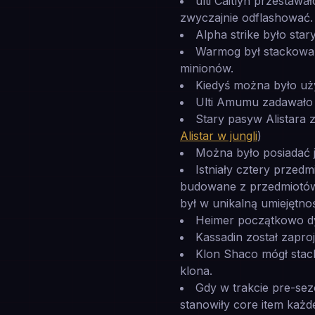
ulti Caitlyn przestawa
zwyczajnie odflashować.
Alpha strike było star
Warmog był stackowaln
minionów.
Kiedyś można było uż
Ulti Amumu zadawało 
Stary pasyw Alistara
Alistar w jungli
)
Można było posiadać 
Istniały cztery przed
budowane z przedmiotów 
był w unikalną umiejętno
Heimer początkowo dy
Kassadin został zapr
Klon Shaco mógł stac
klona.
Gdy w trakcie pre-se
stanowiły core item każde