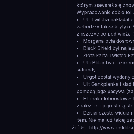
którym stawałeś się znow
Wypracowanie sobie tej u
Ult Twitcha nakładał 
wchodziły także krytyki
zniszczyć go pod wieżą (
Morgana była dosłowni
Black Shield był najle
Złota karta Twisted F
Ulti Blitza było czar
sekundy.
Urgot został wydany z
Ult Gankplanka i ślad
pomocą jego pasywa (za
Phreak eloboostował k
znaleziono jego starą st
Dzisiaj często widujem
item. Nie ma już takiej z
źródło: http://www.reddit