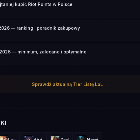
taniej kupić Riot Points w Polsce
 2026 — ranking i poradnik zakupowy
2026 — minimum, zalecane i optymalne
Sprawdź aktualną Tier Listę LoL →
KI
Lux
Ahri
Zed
Nami