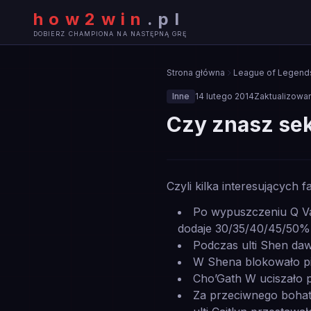
how2win
.
pl
DOBIERZ CHAMPIONA NA NASTĘPNĄ GRĘ
Strona główna
League of Legend
Inne
14 lutego 2014
Zaktualizowa
Czy znasz se
🎮
Czyli kilka interesujących 
INNE
Po wypuszczeniu Q Vay
dodaje 30/35/40/45/50
Podczas ulti Shen daw
W Shena blokowało pie
Cho’Gath W uciszało 
Za przeciwnego bohat