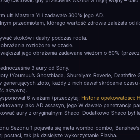
ło się castować gdy przeciwnik wszedł w mgłę wojny – dało 
ym ulti Mastera Yi i zadawało 300% jego AD.
ym przedmiotem, którego wartość zdrowia zależała od ilo
ywać skoków i dashy podczas roota.
obrażenia rozłożone w czasie.
 zwiększał jego obrażenia zadawane wieżom o 60% (przecz
jednocześnie 3 aury od Sony.
mioty (Youmuu’s Ghostblade, Shurelya’s Reverie, Deathfire
generujących złoto, każdy z nich dawał skrócenie czasu
ść aktywną.
sponował 6 wieżami (przeczytaj:
Historia opekowatości: 
ojektowany jako AD assasyn, jego W dawało penetrancje pa
kować aury z oryginalnym Shaco. Dodatkowo Shaco był lecz
zonu Sezonu 1 pojawiła się meta wombo-combo, Banshee’s 
j postaci, tak jak dzisiejsze wykorzystanie Flasha.