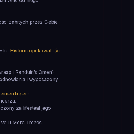
się więc od niego
ści zabitych przez Ciebie
ytaj:
Historia opekowatości:
 Grasp i Randuin’s Omen)
 odnowienia i wyposażony
Heimerdinger
)
ncerza.
ony za lifesteal jego
Veil i Merc Treads