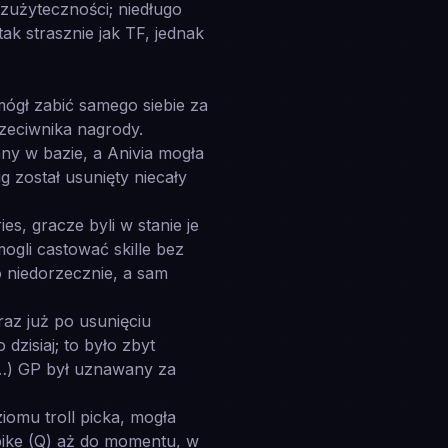
zużyteczności; niedługo
ak strasznie jak TF, jednak
ógł zabić samego siebie za
zeciwnika nagrody.
ny w bazie, a Anivia mogła
został usunięty niecały
es, gracze byli w stanie je
ogli castować skille bez
o niedorzecznie, a sam
az już po usunięciu
dzisiaj; to było zbyt
w…) GP był uznawany za
omu troll picka, mogła
pike (Q) aż do momentu, w