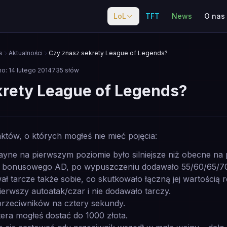
LoL
TFT
News
O nas
s
Aktualności
Czy znasz sekrety League of Legends?
no:
14 lutego 2014
735
słów
krety League of Legends?
faktów, o których mogłeś nie mieć pojęcia:
ne na pierwszym poziomie było silniejsze niż obecne na 
% bonusowego AD, po wypuszczeniu dodawało 55/60/65/
ał tarcze także sobie, co skutkowało łączną jej wartością 
rwszy autoatak/czar i nie dodawało tarczy.
przeciwników na cztery sekundy.
era mogłeś dostać do 1000 złota.