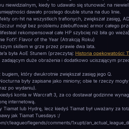
u niewidzialnym, kiedy to udawało się stunować na niewie
miejętności dawało prostego double stuna na duo linie.
efekty on-hit na wszystkich trafionych, zwiększał zasięg, 
. Szczur mógł bez problemu zdebuffować armor całego prz
lifesteal rekompensował całe HP szybciej niż biła go wieża)
e FotY: Flavor of the Year (Atrakcją Roku)
pszym skillem w grze przez prawie dwa lata.
ate’a była AoE Stunem (przeczytaj:
Historia opekowatości: T
em zadającym duże obrażenia i dodatkowo uciszającym prz
 bugiem, który dwukrotnie zwiększał zasięg jego Q.
 Nocturna były zapisane jako miniony; obie te rzeczy mogł
raz po wydaniu).
iedyś konta w Warcraft 3, za co dostawał godzinne wynagr
ronę internetową.
y Tiamat lub Hydrę, lecz kiedyś Tiamat był uważany za tota
abawy jak Tiamat Tuesdays :/
.com/r/leagueoflegends/comments/1xupti/an_actual_league_