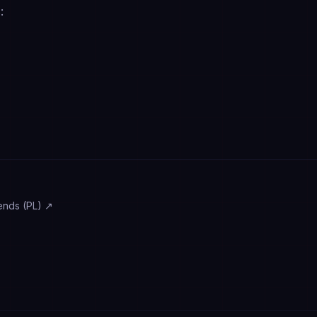
:
ends (PL)
↗