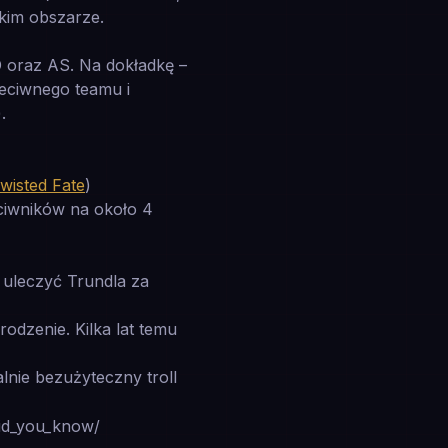
lkim obszarze.
AD oraz AS. Na dokładkę –
eciwnego teamu i
.
wisted Fate
)
eciwników na około 4
y uleczyć Trundla za
odzenie. Kilka lat temu
lnie bezużyteczny troll
did_you_know/