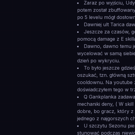
Zaraz po wyjściu, Udy
potem został zbuffowany, 
po 5 levelu mógł dosłown
Dawniej ult Tarica daw
Jeszcze za czasów, g
pomocą damage z E skilla
Dawno, dawno temu jes
wycelować w samą siebie
dzień po wykryciu.
To było jeszcze gdzieś
oszukać, tzn. główną szt
cooldownu. Na youtube zn
doświadczyłem tego w tr
Q Gankplanka zadawało
mechaniki deny, ( W skill
dobre, bo gracz, który z
jednego z najgorszych 
U szczytu Sezonu pie
stunować podczas niewid