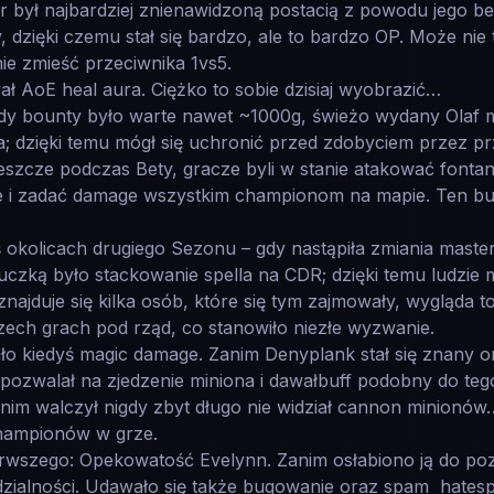
r był najbardziej znienawidzoną postacią z powodu jego be
dzięki czemu stał się bardzo, ale to bardzo OP. Może nie t
ie zmieść przeciwnika 1vs5.
ał AoE heal aura. Ciężko to sobie dzisiaj wyobrazić…
dy bounty było warte nawet ~1000g, świeżo wydany Olaf m
; dzięki temu mógł się uchronić przed zdobyciem przez pr
zcze podczas Bety, gracze byli w stanie atakować fontan
 i zadać damage wszystkim championom na mapie. Ten bug 
 okolicach drugiego Sezonu – gdy nastąpiła zmiania masteri
uczką było stackowanie spella na CDR; dzięki temu ludzie m
ajduje się kilka osób, które się tym zajmowały, wygląda t
zech grach pod rząd, co stanowiło niezłe wyzwanie.
 kiedyś magic damage. Zanim Denyplank stał się znany or
 pozwalał na zjedzenie miniona i dawałbuff podobny do tego 
 nim walczył nigdy zbyt długo nie widział cannon minionó
championów w grze.
rwszego: Opekowatość Evelynn. Zanim osłabiono ją do pozi
zialności. Udawało się także bugowanie oraz spam hates