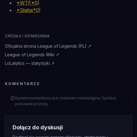
*WTF*0
)
*Słabe*0
)
ŹRÓDŁA I ODNIESIENIA
Oficjalna strona League of Legends (PL)
↗
League of Legends Wiki
↗
LoLalytics — statystyki
↗
KOMENTARZE
System komentarzy jest chwilowo niedostępny. Spróbuj
ponownie później.
Dołącz do dyskusji