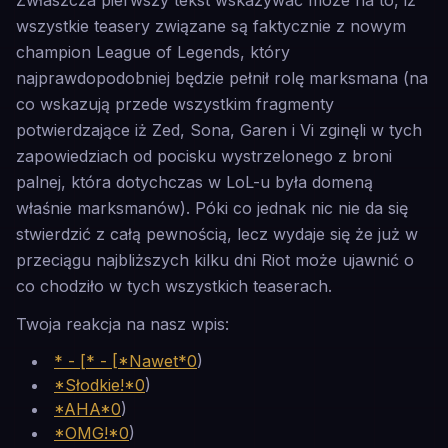
Zwłaszcza pierwszy tekst wskazywać może na to, iż
wszystkie teasery związane są faktycznie z nowym
champion League of Legends, który
najprawdopodobniej będzie pełnił rolę marksmana (na
co wskazują przede wszystkim fragmenty
potwierdzające iż Zed, Sona, Garen i Vi zginęli w tych
zapowiedziach od pocisku wystrzelonego z broni
palnej, która dotychczas w LoL-u była domeną
właśnie marksmanów). Póki co jednak nic nie da się
stwierdzić z całą pewnością, lecz wydaje się że już w
przeciągu najbliższych kilku dni Riot może ujawnić o
co chodziło w tych wszystkich teaserach.
Twoja reakcja na nasz wpis:
* - [* - [*Nawet*0
)
*Słodkie!*0
)
*AHA*0
)
*OMG!*0
)