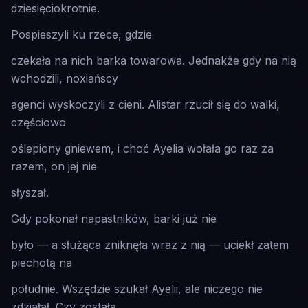
dziesięciokrotnie.
Pospieszyli ku rzece, gdzie
czekała na nich barka towarowa. Jednakże gdy na nią
wchodzili, noxiańscy
agenci wyskoczyli z cieni. Alistar rzucił się do walki,
częściowo
oślepiony gniewem, i choć Ayelia wołała go raz za
razem, on jej nie
słyszał.
Gdy pokonał napastników, barki już nie
było — a służąca zniknęła wraz z nią — uciekł zatem
piechotą na
południe. Wszędzie szukał Ayelii, ale niczego nie
zdziałał. Czy została