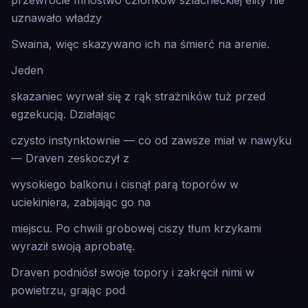
przewrocie mnóstwo członków szlacheckiej elity nie
uznawało władzy
Swaina, więc skazywano ich na śmierć na arenie.
Jeden
skazaniec wyrwał się z rąk strażników tuż przed
egzekucją. Działając
czysto instynktownie — co od zawsze miał w nawyku
— Draven zeskoczył z
wysokiego balkonu i cisnął parą toporów w
uciekiniera, zabijając go na
miejscu. Po chwili grobowej ciszy tłum krzykami
wyraził swoją aprobatę.
Draven podniósł swoje topory i zakręcił nimi w
powietrzu, grając pod