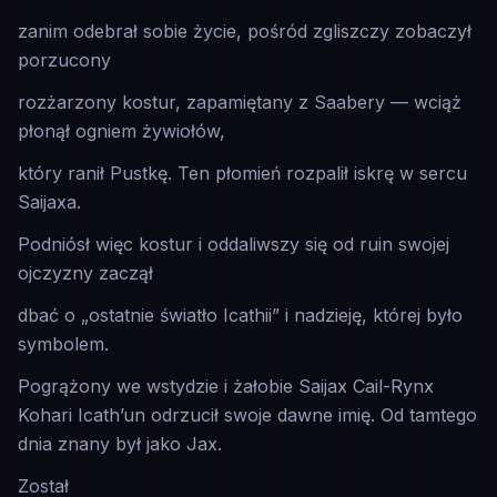
zanim odebrał sobie życie, pośród zgliszczy zobaczył
porzucony
rozżarzony kostur, zapamiętany z Saabery — wciąż
płonął ogniem żywiołów,
który ranił Pustkę. Ten płomień rozpalił iskrę w sercu
Saijaxa.
Podniósł więc kostur i oddaliwszy się od ruin swojej
ojczyzny zaczął
dbać o „ostatnie światło Icathii” i nadzieję, której było
symbolem.
Pogrążony we wstydzie i żałobie Saijax Cail-Rynx
Kohari Icath’un odrzucił swoje dawne imię. Od tamtego
dnia znany był jako Jax.
Został