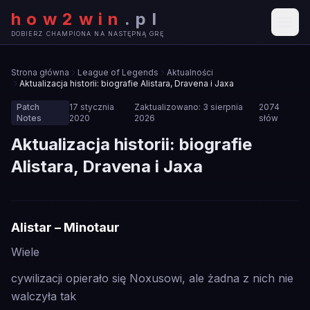
how2win
.
pl
DOBIERZ CHAMPIONA NA NASTĘPNĄ GRĘ
Strona główna
League of Legends
Aktualności
Aktualizacja historii: biografie Alistara, Dravena i Jaxa
Patch
17 stycznia
Zaktualizowano:
3 sierpnia
2074
Notes
2020
2026
słów
Aktualizacja historii: biografie
Alistara, Dravena i Jaxa
🔧
Alistar – Minotaur
PATCH NOTES
Wiele
cywilizacji opierało się Noxusowi, ale żadna z nich nie
walczyła tak