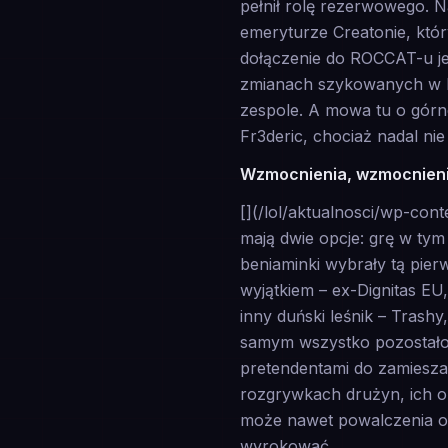
pełnił rolę rezerwowego. N
emeryturze Creatonie, któr
dołączenie do ROCCAT-u je
zmianach szykowanych w hi
zespole. A mowa tu o górne
Fr3deric, chociaż nadal nie
Wzmocnienia, wzmocnieni
[](/lol/aktualnosci/wp-con
mają dwie opcje: grę w ty
beniaminki wybrały tą pier
wyjątkiem – ex-Dignitas EU
inny duński leśnik – Tras
samym wszystko pozostało w
pretendentami do zamiesza
rozgrywkach drużyn, ich 
może nawet powalczenia o 
wyrokować.