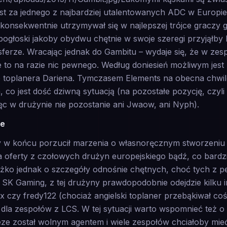
st za jednego z najbardziej utalentowanych ADC w Europie
 konsekwentnie utrzymywał się w najlepszej trójce graczy g
 pogłoski jakoby obydwu chętnie w swoje szeregi przyjąłby
ferze. Wracając jednak do Gambitu – wydaje się, że w zesp
 to na razie nic pewnego. Według doniesień możliwym jest
o toplanera Dariena. Tymczasem Elements na obecna chwi
co jest dość dziwną sytuacją (na pozostałe pozycję, czyli
ięc w drużynie nie pozostanie ani Jwaow, ani Nyph).
ie
 w końcu porzucił marzenia o własnoręcznym stworzeniu 
 oferty z czołowych drużyn europejskiego bądź, co bard
żko jednak o szczegóły odnośnie chętnych, choć tych z pe
SK Gaming, z tej drużyny prawdopodobnie odejdzie kilku i
 czy fredy122 (chociaż angielski toplaner przebąkiwał coś
dla zespołów z LCS. W tej sytuacji warto wspomnieć też 
e został wolnym agentem i wiele zespołów chciałoby mie