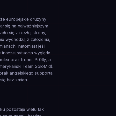
sze europejskie drużyny
ał się na najważniejszym
ło się z niezłej strony,
znie wychodzą z założenia,
mianach, natomiast jeśli
e inaczej sytuacja wygląda
lex oraz trener Pr0lly, a
amerykański Team SoloMid).
brak angielskiego supporta
się bez zmian.
ku pozostaje wielu tak