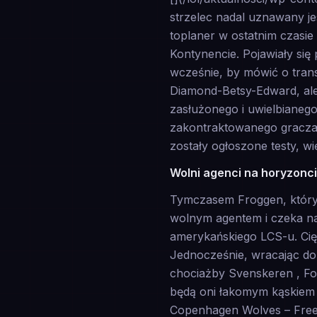
strzelec nadal uznawany je
toplaner w ostatnim czasie
Kontynencie. Pojawiały się
wcześnie, by mówić o trans
Diamond-Betsy-Edward, ale
zasłużonego i uwielbianeg
zakontraktowanego gracza, 
zostały ogłoszone testy, w
Wolni agenci na horyzonc
Tymczasem Froggen, który
wolnym agentem i czeka na
amerykańskiego LCS-u. Cię
Jednocześnie, wracając do 
chociażby Svenskeren , Fox
będą oni łakomym kąskiem 
Copenhagen Wolves – Freez