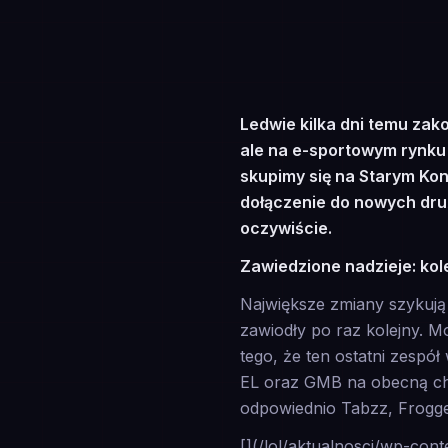
Ledwie kilka dni temu zak
ale na e-sportowym rynku
skupimy się na Starym Kon
dołączenie do nowych druż
oczywiście.
Zawiedzione nadzieje: kol
Największe zmiany szykują 
zawiodły po raz kolejny. M
tego, że ten ostatni zespół
EL oraz GMB na obecną chw
odpowiednio Tabzz, Frogge
[](/lol/aktualnosci/wp-con