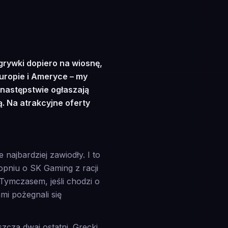
grywki dopiero na wiosnę,
uropie i Ameryce – my
 następstwie ogłaszają
. Na atrakcyjne oferty
najbardziej zawiodły. I to
opniu o SK Gaming z racji
 Tymczasem, jeśli chodzi o
i pożegnali się
zcza dwaj ostatni. Grecki