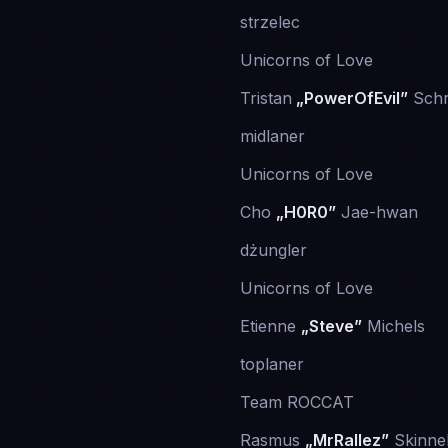
strzelec
Unicorns of Love
Tristan
„PowerOfEvil”
Schr
midlaner
Unicorns of Love
Cho
„H0R0”
Jae-hwan
dżungler
Unicorns of Love
Etienne
„Steve”
Michels
toplaner
Team ROCCAT
Rasmus
„MrRallez”
Skinne