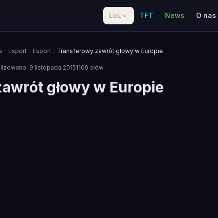
LoL
TFT
News
O nas
s
Esport
Esport
Transferowy zawrót głowy w Europie
alizowano:
9 listopada 2015
1109
słów
zawrót głowy w Europie