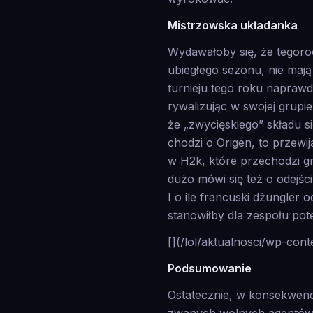
Mistrzowska układanka
Wydawałoby się, że tegoroc
ubiegłego sezonu, nie mają
turnieju tego roku naprawdę
rywalizując w swojej grupi
że „zwycięskiego” składu si
chodzi o Origen, to przewi
w H2k, które przechodzi gr
dużo mówi się też o odejś
I o ile francuski dżungler
stanowiłby dla zespołu pot
[](/lol/aktualnosci/wp-co
Podsumowanie
Ostatecznie, w konsekwencj