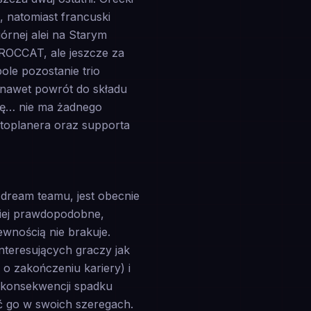
, natomiast francuski
órnej alei na Starym
 ROCCAT, ale jeszcze za
ole pozostanie trio
 nawet powrót do składu
lę… nie ma żadnego
 toplanera oraz supporta
dream teamu, jest obecnie
ziej prawdopodobne,
wnością nie brakuje.
nteresujących graczy jak
 o zakończeniu kariery) i
o konsekwencji spadku
ć go w swoich szeregach.