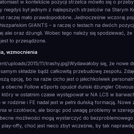
atomiast w kontekście pozycji strzelca mówiło się o prze
y niegdyś był jednym z najlepszych strzelców na Starym Ko
st raczej mało prawdopodobne. Jednocześnie wczoraj pojaw
szpańskim GIANTS – a raczej o testach na dwóch pozycja
j alei oraz dżungli. Wobec tego należy się spodziewać, że
 jest to przesądzone.
a, wzmocnienia
tent/uploads/2015/11/trashy.jpg)Wydawałoby się, że nowe 
m samym składzie bądź całkowitą przebudowę zespołu. Zdaj
wszą opcję, bo na razie cicho jest o jakichkolwiek personal
, a obecne Follow eSports opuścił duński dżungler Obvious
hy, który w ostatnim czasie występował w NA LCS w barwa
 rodzinie i FE nadal jest w pełni duńską formacją. Nowe z
nia w czołówce, ale biorąc pod uwagę problemy w szereg
obecne możliwości mogą wystarczyć do bezproblemowego u
play-offy, choć jest nieco zbyt wcześnie, by tak naprawd