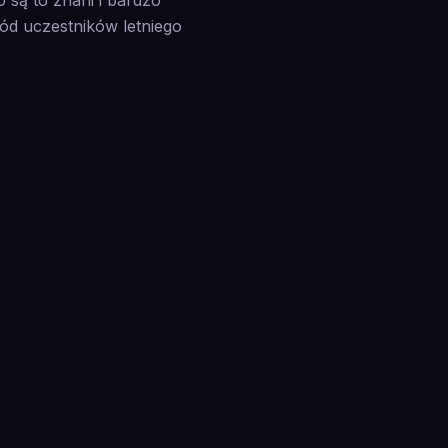
 są to znani i bardzo
ód uczestników letniego