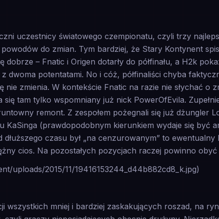
zni uczestnicy światowego czempionatu, czyli trzy najlep
 powodów do zmian. Tym bardziej, że Stary Kontynent spis
 dobrze – Fnatic i Origen dotarły do półfinału, a H2k pokaza
e z dwoma potentatami. No i cóż, półfinaliści chyba faktyc
ę nie zmienia. W kontekście Fnatic na razie nie słychać o z
ja się tam tylko wspomniany już nick PowerOfEvila. Zupełni
untowny remont. Z zespołem pożegnali się już dżungler Lou
ciu KaSinga (prawdopodobnym kierunkiem wydaje się być 
 od dłuższego czasu był „na cenzurowanym” to ewentualny 
ężny cios. Na pozostałych pozycjach raczej powinno obyć 
ntent/uploads/2015/11/19416153244_d44b882cd8_k.jpg)
i wszystkich mniej i bardziej zaskakujących roszad, na ryn