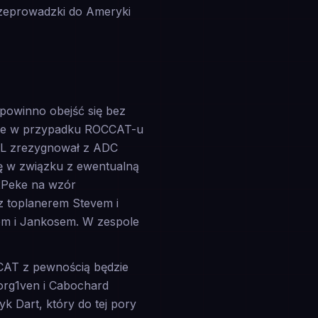
rzeprowadzki do Ameryki
powinno obejść się bez
 że w przypadku ROCCAT-u
UoL zrezygnował z ADC
ię w związku z ewentualną
 xPeke na wzór
z toplanerem Stevem i
rem i Jankosem. W zespole
CAT z pewnością będzie
org1ven i Cabochard
yk Dart, który do tej pory