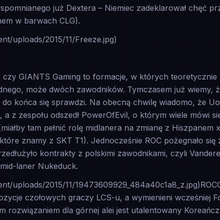
spomnianego już Dextera – Niemiec zadeklarował chęć p
anem w barwach CLG).
ent/uploads/2015/11/Freeze.jpg)
czy GIANTS Gaming to formacje, w których teoretycznie 
jednego, może dwóch zawodników. Tymczasem już wiemy,
ie do końca się sprawdzi. Na obecną chwilę wiadomo, że 
, a z zespołu odszedł PowerOfEvil, o którym wiele mówi s
miałby tam pełnić rolę midlanera na zmianę z Hiszpanem
 które znamy z SKT T1). Jednocześnie ROC pożegnało się 
rzedłużyło kontrakty z polskimi zawodnikami, czyli Vande
 mid-laner Nukeduck.
ntent/uploads/2015/11/19473609929_484a40c1a8_z.jpg)ROC
pozycje czołowych graczy LCS-u, a wymienieni wcześniej F
ym rozwiązaniem dla górnej alei jest utalentowany Koreańcz