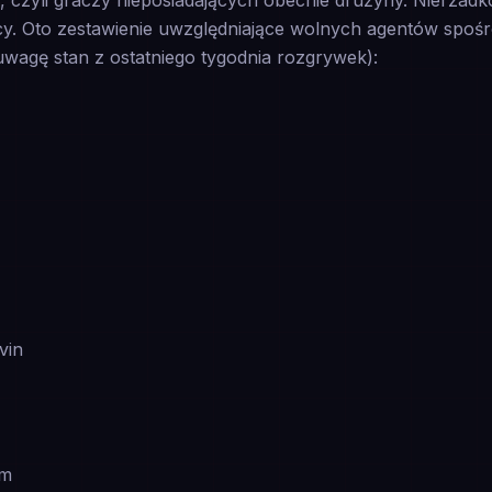
czyli graczy nieposiadających obecnie drużyny. Nierzadko
. Oto zestawienie uwzględniające wolnych agentów spośr
uwagę stan z ostatniego tygodnia rozgrywek):
vin
om