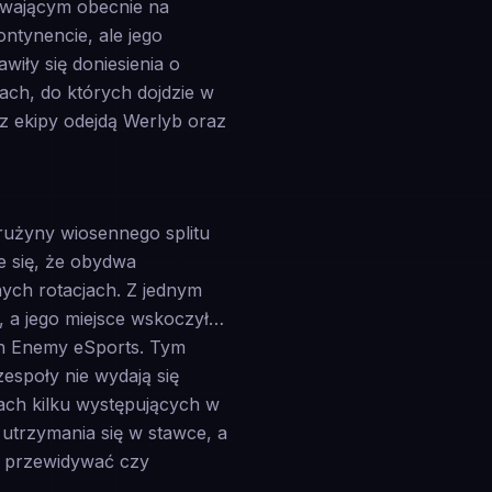
bywającym obecnie na
ntynencie, ale jego
iły się doniesienia o
ch, do których dojdzie w
 z ekipy odejdą Werlyb oraz
drużyny wiosennego splitu
e się, że obydwa
nych rotacjach. Z jednym
, a jego miejsce wskoczył…
ch Enemy eSports. Tym
espoły nie wydają się
ach kilku występujących w
trzymania się w stawce, a
ę przewidywać czy