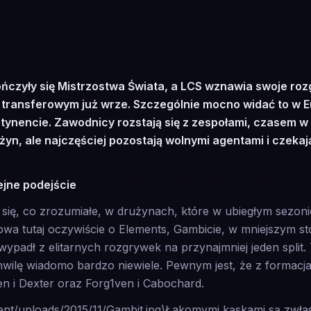
ończyły się Mistrzostwa Świata, a LCS wznawia swoje roz
 transferowym już wrze. Szczególnie mocno widać to w E
tynencie. Zawodnicy rozstają się z zespołami, czasem w
yn, ale najczęściej pozostają wolnymi agentami i czekają
ejne podejście
się, co zrozumiałe, w drużynach, które w ubiegłym sezonie 
owa tutaj oczywiście o Elements, Gambicie, w mniejszym st
 wypadł z elitarnych rozgrywek na przynajmniej jeden split.
ilę wiadomo bardzo niewiele. Pewnym jest, że z formacjam
n i Dexter oraz Forg1ven i Cabochard.
tent/uploads/2015/11/Gambit.jpg)Łakomymi kąskami są zwłas