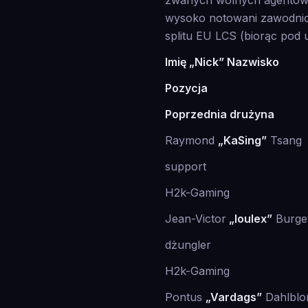
zwanych wolnych agentów, 
wysoko notowani zawodnicy
splitu EU LCS (biorąc pod 
Imię „Nick” Nazwisko
Pozycja
Poprzednia drużyna
Raymond
„KaSing”
Tsang
support
H2k-Gaming
Jean-Victor
„loulex”
Burge
dżungler
H2k-Gaming
Pontus
„Vardags”
Dahlbl