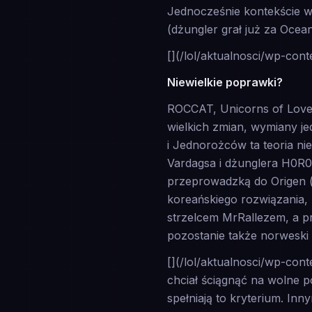
Jednocześnie kontekście w
(dżungler grał już za Oce
[](/lol/aktualnosci/wp-cont
Niewielkie poprawki?
ROCCAT, Unicorns of Love 
wielkich zmian, wymiany 
i Jednorożców ta teoria n
Vardagsa i dżunglera H0R0
przeprowadzką do Origen (
koreańskiego rozwiązania,
strzelcem MrRallezem, a p
pozostanie także norweski
[](/lol/aktualnosci/wp-co
chciał ściągnąć na wolne 
spełniają to kryterium. Inn