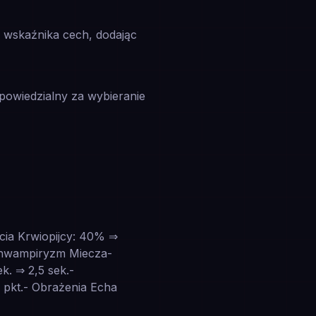
js wskaźnika cech, dodając
powiedzialny za wybieranie
ycia Krwiopijcy: 40% ⇒
chwampiryzm Miecza-
k. ⇒ 2,5 sek.-
 pkt.- Obrażenia Echa