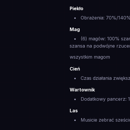
Piekło
Obrażenia: 70%/14
Mag
(6) magów: 100% szan
szansa na podwójne rzucen
wszystkim magom
Cień
Czas działania zwięk
Wartownik
Dodatkowy pancerz
Las
Musicie zebrać sześci