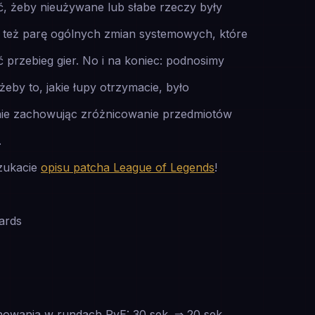
ć, żeby nieużywane lub słabe rzeczy były
st też parę ogólnych zmian systemowych, które
 przebieg gier. No i na koniec: podnosimy
żeby to, jakie łupy otrzymacie, było
nie zachowując zróżnicowanie przedmiotów
.
szukacie
opisu patcha League of Legends
!
ards
nowania w rundach PvE: 30 sek. ⇒ 20 sek.