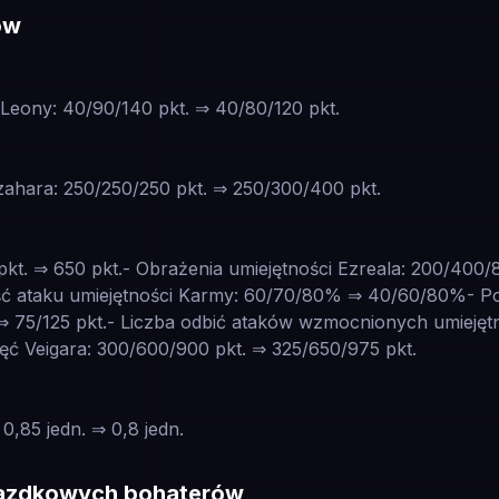
ów
Leony: 40/90/140 pkt. ⇒ 40/80/120 pkt.
ahara: 250/250/250 pkt. ⇒ 250/300/400 pkt.
pkt. ⇒ 650 pkt.- Obrażenia umiejętności Ezreala: 200/400
ść ataku umiejętności Karmy: 60/70/80% ⇒ 40/60/80%- P
⇒ 75/125 pkt.- Liczba odbić ataków wzmocnionych umiejętno
ęć Veigara: 300/600/900 pkt. ⇒ 325/650/975 pkt.
0,85 jedn. ⇒ 0,8 jedn.
iazdkowych bohaterów