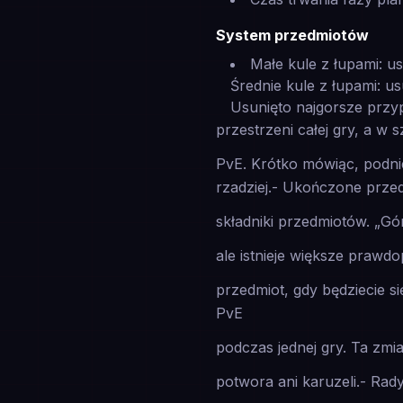
System przedmiotów
Małe kule z łupami: us
Średnie kule z łupami: us
Usunięto najgorsze przy
przestrzeni całej gry, a w
PvE. Krótko mówiąc, podni
rzadziej.- Ukończone przedm
składniki przedmiotów. „Gó
ale istnieje większe praw
przedmiot, gdy będziecie 
PvE
podczas jednej gry. Ta zmi
potwora ani karuzeli.- Rady