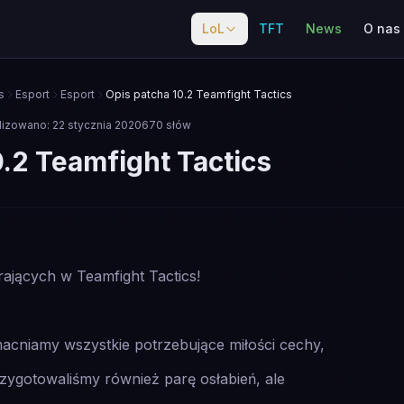
LoL
TFT
News
O nas
s
Esport
Esport
Opis patcha 10.2 Teamfight Tactics
lizowano:
22 stycznia 2020
670
słów
0.2 Teamfight Tactics
ających w Teamfight Tactics!
acniamy wszystkie potrzebujące miłości cechy,
zygotowaliśmy również parę osłabień, ale