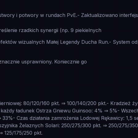
na stwory i potwory w rundach PvE.- Zaktualizowano interfe
eślenie rzadkich synergii (np. 9 piekielnych
 efektów wizualnych Małej Legendy Ducha Run.- System od
 znacznie usprawniony. Koniecznie go
ierniowej: 80/120/160 pkt. ⇒ 100/140/200 pkt.- Kradzież ż
 każdy ładunek Ostrza Gniewu Guinsoo: 4% ⇒ 5%- Wsze
 33%- Czas działania zamrożenia Lodowej Rękawicy: 1,5 se
zyjnika Żelaznych Solari: 250/275/300 pkt. ⇒ 250/275/350
⇒ 125/175/250 pkt.