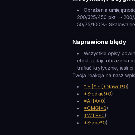
Obrażenia umiejętnośc
200/325/450 pkt. ⇒ 200/
50/75/100%- Skalowanie u
Naprawione błędy
Wszystkie opisy powin
efekt zadaje obrażenia m
trafiać krytycznie, jeśli
Twoja reakcja na nasz wpis
* - [* - [*Nawet*0
)
*Słodkie!*0
)
*AHA*0
)
*OMG!*0
)
*WTF*0
)
*Słabe*0
)