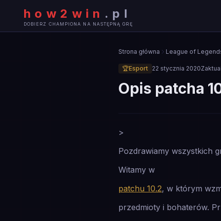
how2win
.
pl
DOBIERZ CHAMPIONA NA NASTĘPNĄ GRĘ
Strona główna
League of Legend
🏆
Esport
22 stycznia 2020
Zaktua
Opis patcha 1
🏆
>
ESPORT
Pozdrawiamy wszystkich gr
Witamy w
patchu 10.2
, w którym wzm
przedmioty i bohaterów. Pr