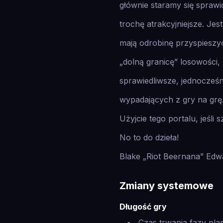
głównie staramy się sprawi
trochę atrakcyjniejsze. Je
mają odrobinę przyspieszyć
„dolną granicę” losowości, 
sprawiedliwsze, jednocześ
wypadających z gry na grę
Użyjcie tego portalu, jeśli 
No to do dzieła!
Blake „Riot Beernana” Edw
Zmiany systemowe
Długość gry
Czas trwania fazy pla