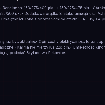
i Renektona: 150/275/400 pkt. ⇒ 150/275/475 pkt.- Obrażen
325/500 pkt.- Dodatkowa prędkość ataku umiejętności As
miejętności Ashe z obrażeniami od ataku: 0,3/0,35/0,4 pkt
ny już być aktualne.- Opis cechy elektryczność teraz popr
agiczne.- Karma nie mierzy już 228 cm.- Umiejętność Kind
 ci będą posiadać Brylantową Rękawicę.
: