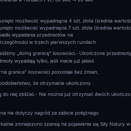
unięto możliwość wypadnięcia 4 szt. złota (średnia wartość
unięto możliwość wypadnięcia 7 szt. złota (średnia wartość
padki wypadania przedmiotów na
 szczególności w trzech pierwszych rundach
eśliśmy „dolną granicę” losowości.- Ukończone przedmioty
ioty wypadają tylko, jeśli macie już jakieś
rna granica” losowości pozostaje bez zmian,
dopodobieństwo, że otrzymacie ukończony
się do niej zbliżać.- Nie można już otrzymać dwóch ukońc
ana nie dotyczy nagród za zabicie potężnego
kalnie zmniejszono szansę na pojawienie się Siły Natury w 