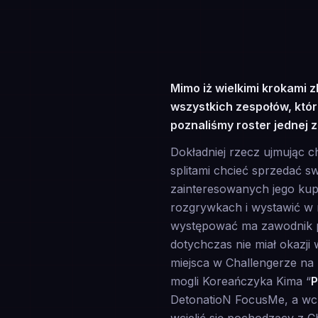
Mimo iż wielkimi krokami z
wszystkich zespołów, któ
poznaliśmy roster jednej 
Dokładniej rzecz ujmując c
splitami chcieć sprzedać s
zainteresowanych jego kup
rozgrywkach i wystawić w 
występować ma zawodnik po
dotychczas nie miał okazji
miejsca w Challengerze na
mogli Koreańczyka Kima “
P
DetonatioN FocusMe, a wcze