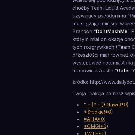
wcielić się pochodzący z C
choćby Team Liquid Acade
używający pseudonimu “Pir
mu się zająć miejsce w pi
Brandon “
DontMashMe
” 
którym miał on okazję cho
tych rozgrywkach (Team Co
przeszłości miał również 
występować natomiast ma j
mianowicie Austin “
Gate
” 
źródło: http://www.dailydo
Twoja reakcja na nasz wpis
* - [* - [*Nawet*0
)
*Słodkie!*0
)
*AHA*0
)
*OMG!*0
)
*WTF*0
)