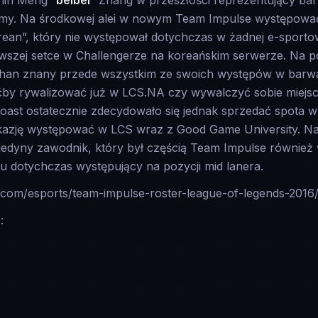
hin Meng “
beibei
” Zhang w przeszłości reprezentujący bar
my. Na środkowej alei w nowym Team Impulse występowa
ean”, który nie występował dotychczas w żadnej e-sportow
erwszej setce w Challengerze na koreańskim serwerze. Na
Phan znany przede wszystkim ze swoich występów w barw
ćby rywalizować już w LCS.NA czy wywalczyć sobie miejsc
ast ostatecznie zdecydowało się jednak sprzedać spota w 
okazję występować w LCS wraz z Good Game University. Na
edyny zawodnik, który był częścią Team Impulse również w
Yu dotychczas występujący na pozycji mid lanera.
t.com/esports/team-impulse-roster-league-of-legends-2016
: