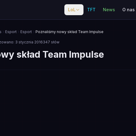
LoL
TFT
News
O nas
s
Esport
Esport
Poznaliśmy nowy skład Team Impulse
izowano:
3 stycznia 2016
347
słów
owy skład Team Impulse