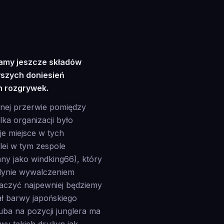
znamy jeszcze składów
szych doniesień
h rozgrywek.
cnej przerwie pomiędzy
ka organizacji było
e miejsce w tych
lei w tym zespole
y jako windking66), który
edynie wywalczeniem
aczyć najpewniej będziemy
ał barwy japońskiego
uba na pozycji junglera ma