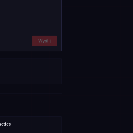
Wyślij
actics