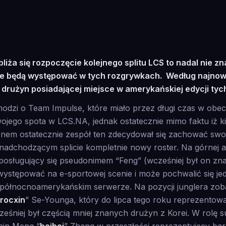
bliża się rozpoczęcie kolejnego splitu LCS to nadal nie 
re będą występować w tych rozgrywkach. Według najnow
z drużyn posiadającej miejsce w amerykańskiej edycji tyc
hodzi o Team Impulse, które miało przez długi czas w obe
wojego spota w LCS.NA, jednak ostatecznie mimo faktu iż kil
nem ostatecznie zespół ten zdecydował się zachować swoj
nadchodzącym splicie kompletnie nowy roster. Na górnej a
sługujący się pseudonimem “Feng” (wcześniej był on znan
 występować na e-sportowej scenie i może pochwalić się j
 północnoamerykańskim serwerze. Na pozycji junglera zob
rocxin
” Se-Younga, który do lipca tego roku reprezentow
śniej był częścią mniej znanych drużyn z Korei. W rolę s