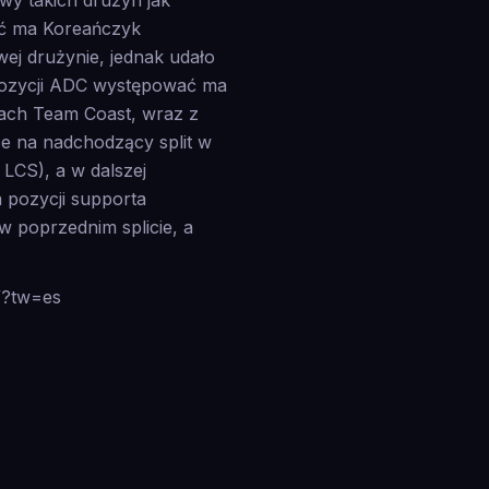
wy takich drużyn jak
ć ma Koreańczyk
ej drużynie, jednak udało
 pozycji ADC występować ma
ach Team Coast, wraz z
e na nadchodzący split w
LCS), a w dalszej
 pozycji supporta
 poprzednim splicie, a
/?tw=es