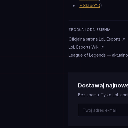
*Słabe*0
)
ŹRÓDŁA I ODNIESIENIA
Oficjalna strona LoL Esports
↗
LoL Esports Wiki
↗
League of Legends — aktualnoś
Dostawaj najnowsz
Bez spamu. Tylko LoL con