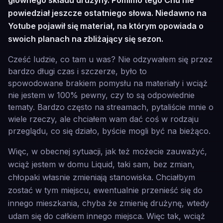
głównego składu drużyny. Pomimo tego Chu nie
powiedział jeszcze ostatniego słowa. Niedawno na
Yotube pojawił się materiał, na którym opowiada o
swoich planach na zbliżający się sezon.
Cześć ludzie, co tam u was? Nie odzywałem się przez
bardzo długi czas i szczerze, było to
spowodowane brakiem pomysłu na materiały i wciąż
nie jestem w 100% pewny, czy to są odpowiednie
tematy. Bardzo często na streamach, pytaliście mnie o
wiele rzeczy, ale chciałem wam dać coś w rodzaju
przeglądu, co się działo, byście mogli być na bieżąco.
Więc, w obecnej sytuacji, jak też możecie zauważyć,
wciąż jestem w domu Liquid, taki sam, bez zmian,
chłopaki własnie zmieniają stanowiska. Chciałbym
zostać w tym miejscu, ewentualnie przenieść się do
innego mieszkania, chyba że zmienię drużynę, wtedy
udam się do całkiem innego miejsca. Więc tak, wciąż