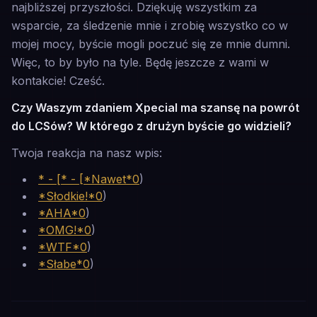
najbliższej przyszłości. Dziękuję wszystkim za
wsparcie, za śledzenie mnie i zrobię wszystko co w
mojej mocy, byście mogli poczuć się ze mnie dumni.
Więc, to by było na tyle. Będę jeszcze z wami w
kontakcie! Cześć.
Czy Waszym zdaniem Xpecial ma szansę na powrót
do LCSów? W którego z drużyn byście go widzieli?
Twoja reakcja na nasz wpis:
* - [* - [*Nawet*0
)
*Słodkie!*0
)
*AHA*0
)
*OMG!*0
)
*WTF*0
)
*Słabe*0
)