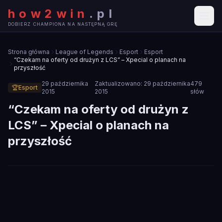
how2win
.
pl
DOBIERZ CHAMPIONA NA NASTĘPNĄ GRĘ
Strona główna
League of Legends
Esport
Esport
“Czekam na oferty od drużyn z LCS” – Xpecial o planach na
przyszłość
29 października
Zaktualizowano:
29 października
479
🏆
Esport
2015
2015
słów
“Czekam na oferty od drużyn z
LCS” – Xpecial o planach na
przyszłość
🏆
ESPORT