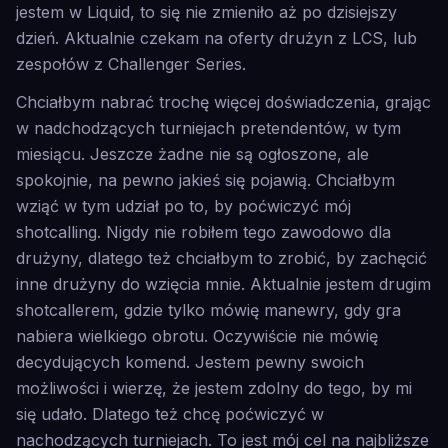
jestem w Liquid, to się nie zmieniło aż po dzisiejszy
dzień. Aktualnie czekam na oferty drużyn z LCS, lub
zespołów z Challenger Series.
Chciałbym nabrać trochę więcej doświadczenia, grając
w nadchodzących turniejach pretendentów, w tym
miesiącu. Jeszcze żadne nie są ogłoszone, ale
spokojnie, na pewno jakieś się pojawią. Chciałbym
wziąć w tym udział po to, by poćwiczyć mój
shotcalling. Nigdy nie robiłem tego zawodowo dla
drużyny, dlatego też chciałbym to zrobić, by zachęcić
inne drużyny do wzięcia mnie. Aktualnie jestem drugim
shotcallerem, gdzie tylko mówię manewry, gdy gra
nabiera wielkiego obrotu. Oczywiście nie mówię
decydujących komend. Jestem pewny swoich
możliwości i wierzę, że jestem zdolny do tego, by mi
się udało. Dlatego też chcę poćwiczyć w
nachodzących turniejach. To jest mój cel na najbliższe