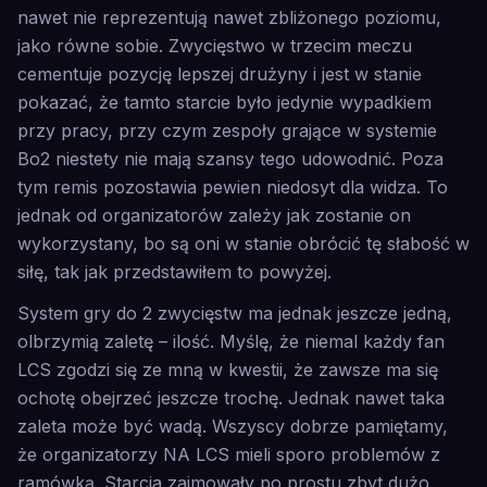
nawet nie reprezentują nawet zbliżonego poziomu,
jako równe sobie. Zwycięstwo w trzecim meczu
cementuje pozycję lepszej drużyny i jest w stanie
pokazać, że tamto starcie było jedynie wypadkiem
przy pracy, przy czym zespoły grające w systemie
Bo2 niestety nie mają szansy tego udowodnić. Poza
tym remis pozostawia pewien niedosyt dla widza. To
jednak od organizatorów zależy jak zostanie on
wykorzystany, bo są oni w stanie obrócić tę słabość w
siłę, tak jak przedstawiłem to powyżej.
System gry do 2 zwycięstw ma jednak jeszcze jedną,
olbrzymią zaletę – ilość. Myślę, że niemal każdy fan
LCS zgodzi się ze mną w kwestii, że zawsze ma się
ochotę obejrzeć jeszcze trochę. Jednak nawet taka
zaleta może być wadą. Wszyscy dobrze pamiętamy,
że organizatorzy NA LCS mieli sporo problemów z
ramówką. Starcia zajmowały po prostu zbyt dużo