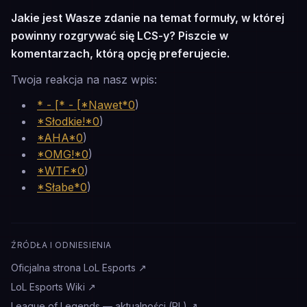
Jakie jest Wasze zdanie na temat formuły, w której
powinny rozgrywać się LCS-y? Piszcie w
komentarzach, którą opcję preferujecie.
Twoja reakcja na nasz wpis:
* - [* - [*Nawet*0
)
*Słodkie!*0
)
*AHA*0
)
*OMG!*0
)
*WTF*0
)
*Słabe*0
)
ŹRÓDŁA I ODNIESIENIA
Oficjalna strona LoL Esports
↗
LoL Esports Wiki
↗
League of Legends — aktualności (PL)
↗