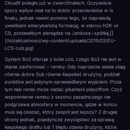
Cloud9 poległo już w ćwierćfinałach. Oczywiście
spory wpływ miał na to dobór przeciwników w ¼
finału, jednak nawet pomimo tego, że naprawdę
uwielbiam amerykańską formację, w starciu H2K vs
C9, postawiłbym pieniądze na Jankosa i spółkę.[]
(/lol/aktualnosci/wp-content/uploads/2015/02/EU-
LCS-rulz.jpg)
System Bo2 oferuje z kolei coś, czego Bo3 nie jest w
stanie zaoferować – remisy. Gdy naprzeciw siebie stają
równie dobre (lub równie kiepskie) drużyny, podział
punktów jest jedynym sprawiedliwym wyjściem. Poza
tym taki remis może nadać pikanterii playoffom. Czyż
wspomnienie remisu z sezonu zasadniczego nie
podgrzewa atmosfery w momencie, gdzie w końcu
musi się okazać, który zespół jest lepszy? Z drugiej
strony jednak, pojedyncze zwycięstwo za sprawą
kiepskiego draftu lub 1 błędu stawia drużyny, które