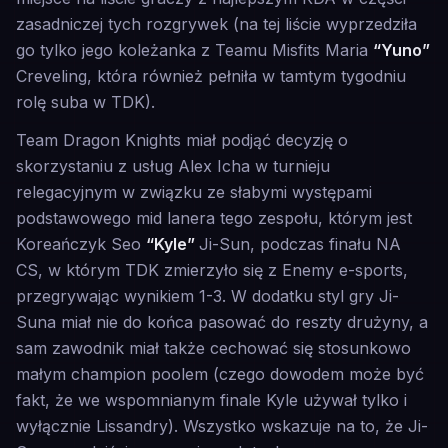
zasadniczej tych rozgrywek (na tej liście wyprzedziła
go tylko jego koleżanka z Teamu Misfits Maria
“Yuno”
Creveling, która również pełniła w tamtym tygodniu
rolę suba w TDK).
Team Dragon Knights miał podjąć decyzję o
skorzystaniu z usług Alex Icha w turnieju
relegacyjnym w związku ze słabymi występami
podstawowego mid lanera tego zespołu, którym jest
Koreańczyk Seo
“Kyle”
Ji-Sun, podczas finału NA
CS, w którym TDK zmierzyło się z Enemy e-sports,
przegrywając wynikiem 1-3. W dodatku styl gry Ji-
Suna miał nie do końca pasować do reszty drużyny, a
sam zawodnik miał także cechować się stosunkowo
małym champion poolem (czego dowodem może być
fakt, że we wspomnianym finale Kyle używał tylko i
wyłącznie Lissandry). Wszystko wskazuje na to, że Ji-