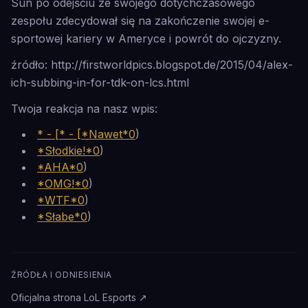
Sun po odejściu ze swojego dotychczasowego
zespołu zdecydował się na zakończenie swojej e-
sportowej kariery w Ameryce i powrót do ojczyzny.
źródło: http://firstworldpics.blogspot.de/2015/04/alex-
ich-subbing-in-for-tdk-on-lcs.html
Twoja reakcja na nasz wpis:
* - [* - [*Nawet*0
)
*Słodkie!*0
)
*AHA*0
)
*OMG!*0
)
*WTF*0
)
*Słabe*0
)
ŹRÓDŁA I ODNIESIENIA
Oficjalna strona LoL Esports
↗