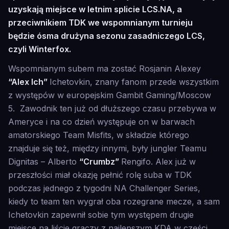
uzyskają miejsce w letnim splicie LCS.NA, a
przeciwnikiem TDK we wspomnianym turnieju
będzie ósma drużyna sezonu zasadniczego LCS,
czyli Winterfox.
Wspomnianym subem ma zostać Rosjanin Alexey
“Alex Ich”
Ichetovkin, znany fanom przede wszystkim
z występów w europejskim Gambit Gaming/Moscow
5. Zawodnik ten już od dłuższego czasu przebywa w
Ameryce i na co dzień występuje on w barwach
amatorskiego Team Misfits, w składzie którego
znajduje się też, między innymi, były jungler Teamu
Dignitas – Alberto
“Crumbz”
Rengifo. Alex już w
przeszłości miał okazję pełnić rolę suba w TDK
podczas jednego z tygodni NA Challenger Series,
kiedy to team ten wygrał oba rozegrane mecze, a sam
Ichetovkin zapewnił sobie tym występem drugie
miejsce na liście graczy z najlepszym KDA w części