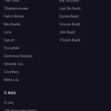
Tier Lista
Kai'Sa Build
Championowie
Lee Sin Build
Patch Notes
Ezreal Build
Mechaniki
Graves Build
Lore
Jhin Build
Esport
Thresh Build
Poradniki
Darmowa Rotacja
Słownik LoL
Countery
Meta LoL
O NAS
O nas
Jak tworzymy treści