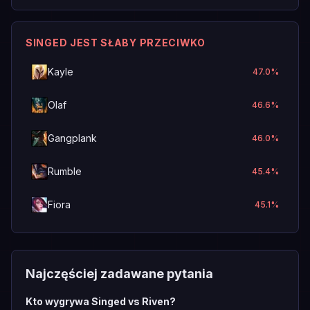
SINGED JEST SŁABY PRZECIWKO
Kayle
47.0
%
Olaf
46.6
%
Gangplank
46.0
%
Rumble
45.4
%
Fiora
45.1
%
Najczęściej zadawane pytania
Kto wygrywa Singed vs Riven?