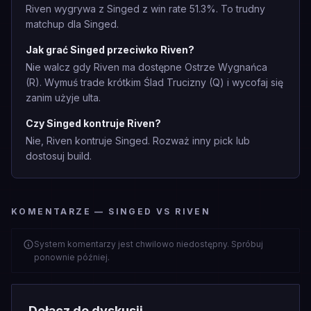
Riven wygrywa z Singed z win rate 51.3%. To trudny
matchup dla Singed.
Jak grać Singed przeciwko Riven?
Nie walcz gdy Riven ma dostępne Ostrze Wygnańca
(R). Wymuś trade krótkim Ślad Trucizny (Q) i wycofaj się
zanim użyje ulta.
Czy Singed kontruje Riven?
Nie, Riven kontruje Singed. Rozważ inny pick lub
dostosuj build.
KOMENTARZE — SINGED VS RIVEN
System komentarzy jest chwilowo niedostępny. Spróbuj
ponownie później.
Dołącz do dyskusji