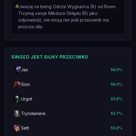
4
Uważaj na timing Ostrze Wygnańca (R) od Riven.
Trzymaj swoje Mikstura Obłędu (R) jako
odpowiedź, nie inicjuj nim jeśli przeciwnik ma
jeszcze ulta.
SINGED JEST SILNY PRZECIWKO
Jax
59.0
%
Sion
56.0
%
Urgot
55.9
%
Tryndamere
55.7
%
Sett
55.0
%