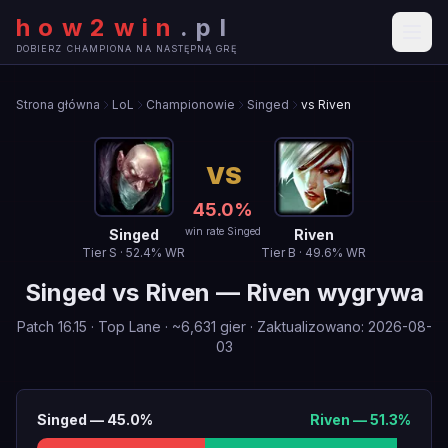
how2win
.
pl
DOBIERZ CHAMPIONA NA NASTĘPNĄ GRĘ
Strona główna
LoL
Championowie
Singed
vs Riven
VS
45.0
%
win rate Singed
Singed
Riven
Tier
S
·
52.4
% WR
Tier
B
·
49.6
% WR
Singed
vs
Riven
—
Riven wygrywa
Patch
16.15
·
Top Lane
· ~
6,631
gier
·
Zaktualizowano
:
2026-08-
03
Singed
—
45.0
%
Riven
—
51.3
%