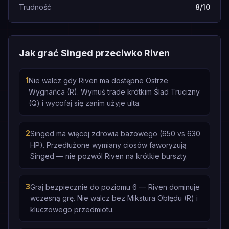
Trudność
8/10
Jak grać Singed przeciwko Riven
1
Nie walcz gdy Riven ma dostępne Ostrze
Wygnańca (R). Wymuś trade krótkim Ślad Trucizny
(Q) i wycofaj się zanim użyje ulta.
2
Singed ma więcej zdrowia bazowego (650 vs 630
HP). Przedłużone wymiany ciosów faworyzują
Singed — nie pozwól Riven na krótkie burszty.
3
Graj bezpiecznie do poziomu 6 — Riven dominuje
wczesną grę. Nie walcz bez Mikstura Obłędu (R) i
kluczowego przedmiotu.