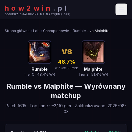
how2win
.
pl
DOBIERZ CHAMPIONA NA NASTĘPNĄ GRĘ
Strona główna
LoL
Championowie
Rumble
vs Malphite
VS
48.7
%
win rate Rumble
Rumble
Malphite
Tier
C
·
48.4
% WR
Tier
S
·
51.4
% WR
Rumble
vs
Malphite
—
Wyrównany
matchup
Patch
16.15
·
Top Lane
· ~
2,110
gier
·
Zaktualizowano
:
2026-08-
03