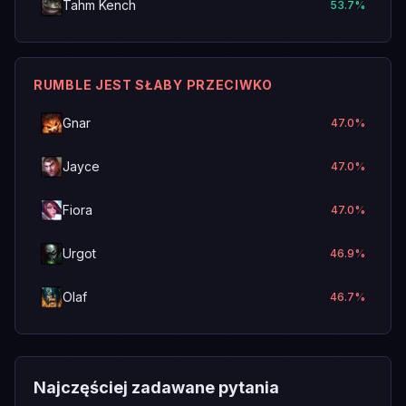
Tahm Kench
53.7
%
RUMBLE JEST SŁABY PRZECIWKO
Gnar
47.0
%
Jayce
47.0
%
Fiora
47.0
%
Urgot
46.9
%
Olaf
46.7
%
Najczęściej zadawane pytania