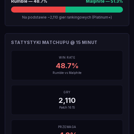
Rumble
—
48.7
%
Malphite
—
51.3
%
Na podstawie ~2,110 gier rankingowych (Platinum+)
STATYSTYKI MATCHUPU @ 15 MINUT
WIN RATE
48.7
%
Rumble
vs
Malphite
GRY
2,110
Patch
16.15
PRZEWAGA