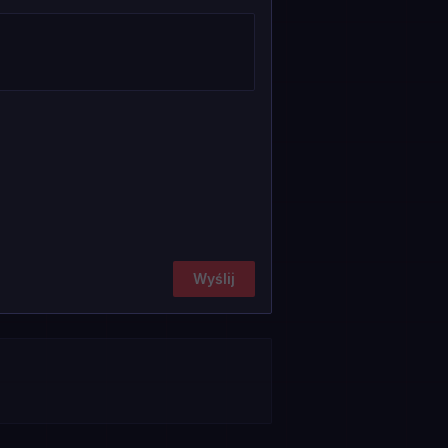
Wyślij