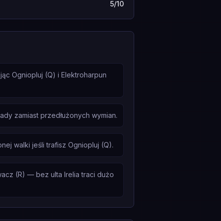
5/10
jąc Ogniopluj (Q) i Elektroharpun
 trady zamiast przedłużonych wymian.
 walki jeśli trafisz Ogniopluj (Q).
z (R) — bez ulta Irelia traci dużo