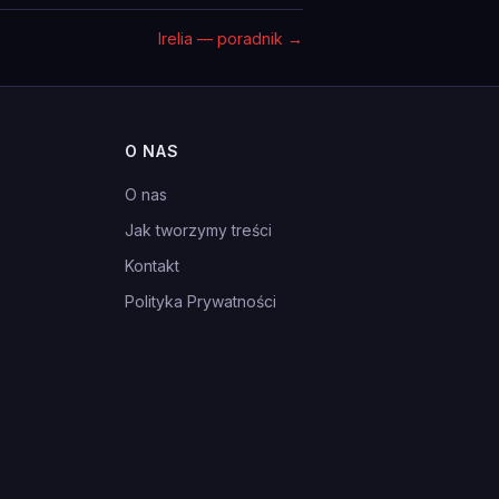
Irelia — poradnik
→
O NAS
O nas
Jak tworzymy treści
Kontakt
Polityka Prywatności