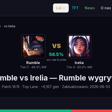
LoL
TFT
News
O nas
e
vs Irelia
VS
56.5
%
win rate Rumble
Rumble
Irelia
Tier
C
·
48.4
% WR
Tier
A
·
50.0
% WR
mble
vs
Irelia
—
Rumble wygr
Patch
16.15
·
Top Lane
· ~
6,167
gier
·
Zaktualizowano
:
2026-08-03