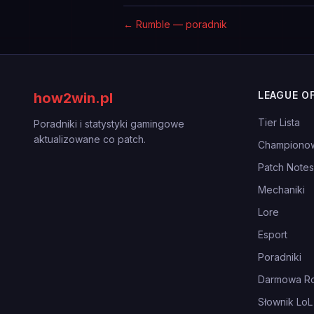
←
Rumble — poradnik
LEAGUE O
how2win.pl
Tier Lista
Poradniki i statystyki gamingowe
aktualizowane co patch.
Championo
Patch Notes
Mechaniki
Lore
Esport
Poradniki
Darmowa Ro
Słownik LoL