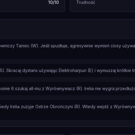
10/10
Trudność
untowniczy Taniec (W). Jeśli spudłuje, agresywnie wymień ciosy używa
25). Skracaj dystans używając Elektroharpun (E) i wymuszaj krótkie
e 6 szukaj all-inu z Wyrównywacz (R). Irelia nie wygra przedłużonej
edy Irelia zużyje Ostrze Obrończyni (R). Wtedy wejdź z Wyrównywac