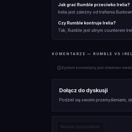
Jak grać Rumble przeciwko Irelia?
Irelia jest zależny od trafienia Bunto
Czy Rumble kontruje Irelia?
Tak, Rumble jest silnym counterem Ire
KOMENTARZE — RUMBLE VS IRE
System komentarzy jest chwilowo niedo
Dołącz do dyskusji
Podziel się swoimi przemyśleniami, st