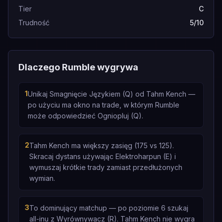
Tier
C
Trudność
5/10
Dlaczego Rumble wygrywa
1
Unikaj Smagnięcie Językiem (Q) od Tahm Kench —
po użyciu ma okno na trade, w którym Rumble
może odpowiedzieć Ogniopluj (Q).
2
Tahm Kench ma większy zasięg (175 vs 125).
Skracaj dystans używając Elektroharpun (E) i
wymuszaj krótkie trady zamiast przedłużonych
wymian.
3
To dominujący matchup — po poziomie 6 szukaj
all-inu z Wyrównywacz (R). Tahm Kench nie wygra