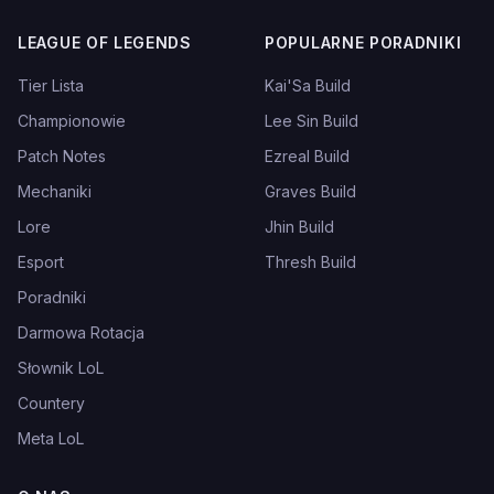
LEAGUE OF LEGENDS
POPULARNE PORADNIKI
Tier Lista
Kai'Sa Build
Championowie
Lee Sin Build
Patch Notes
Ezreal Build
Mechaniki
Graves Build
Lore
Jhin Build
Esport
Thresh Build
Poradniki
Darmowa Rotacja
Słownik LoL
Countery
Meta LoL