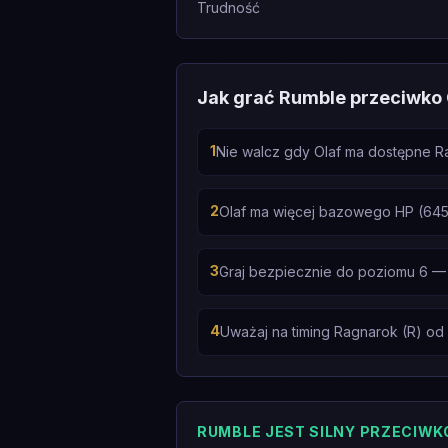
Trudność
Jak grać Rumble przeciwko 
1
Nie walcz gdy Olaf ma dostępne Rag
2
Olaf ma więcej bazowego HP (645 v
3
Graj bezpiecznie do poziomu 6 —
4
Uważaj na timing Ragnarok (R) od 
RUMBLE JEST SILNY PRZECIWK