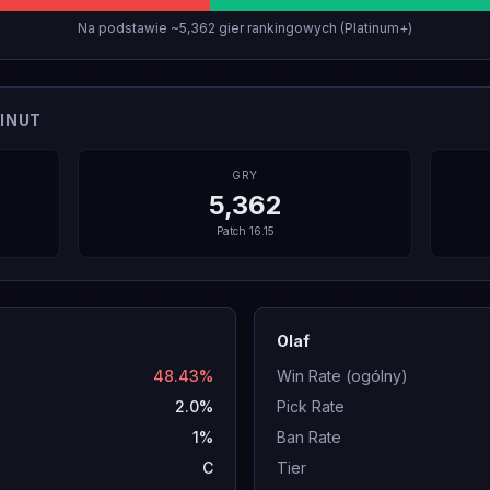
Na podstawie ~5,362 gier rankingowych (Platinum+)
INUT
GRY
5,362
Patch
16.15
Olaf
48.43%
Win Rate (ogólny)
2.0%
Pick Rate
1%
Ban Rate
C
Tier