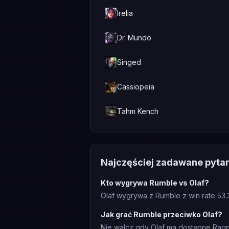
Irelia
Dr. Mundo
Singed
Cassiopeia
Tahm Kench
Najczęściej zadawane pyta
Kto wygrywa Rumble vs Olaf?
Olaf wygrywa z Rumble z win rate 53.
Jak grać Rumble przeciwko Olaf?
Nie walcz gdy Olaf ma dostępne Ragnar