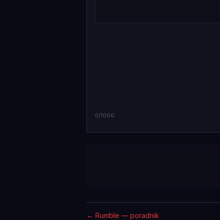
0
/1000
←
Rumble — poradnik