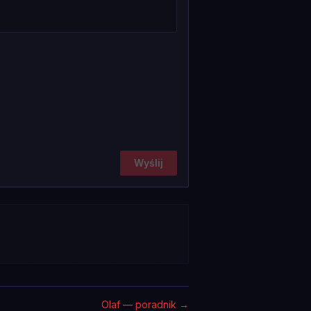
Wyślij
Olaf — poradnik
→