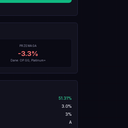
PRZEWAGA
-3.3
%
Dane: OP.GG, Platinum+
51.31%
3.0%
3%
A