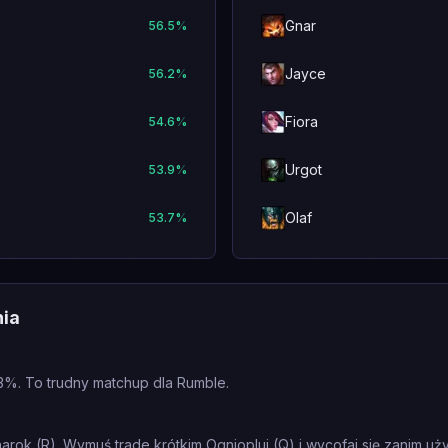
Gnar
56.5
%
Jayce
56.2
%
Fiora
54.6
%
Urgot
53.9
%
Olaf
53.7
%
nia
3%. To trudny matchup dla Rumble.
ok (R). Wymuś trade krótkim Ogniopluj (Q) i wycofaj się zanim użyj