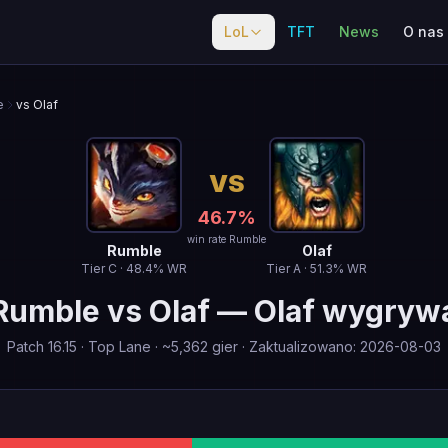
LoL
TFT
News
O nas
e
vs Olaf
VS
46.7
%
win rate Rumble
Rumble
Olaf
Tier
C
·
48.4
% WR
Tier
A
·
51.3
% WR
Rumble
vs
Olaf
—
Olaf wygryw
Patch
16.15
·
Top Lane
· ~
5,362
gier
·
Zaktualizowano
:
2026-08-03