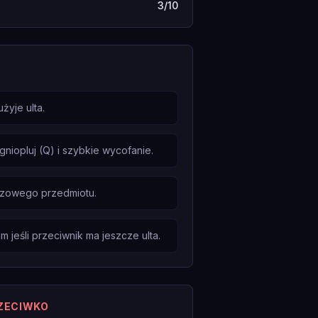
3/10
żyje ulta.
niopluj (Q) i szybkie wycofanie.
czowego przedmiotu.
 jeśli przeciwnik ma jeszcze ulta.
RZECIWKO