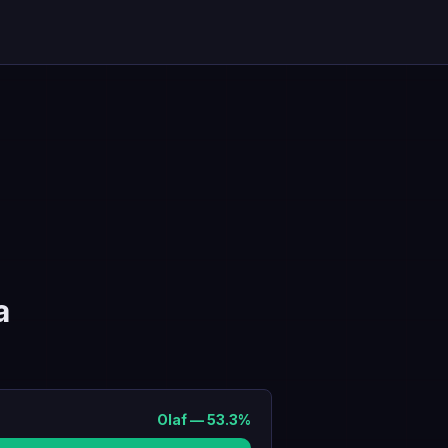
a
Olaf
—
53.3
%