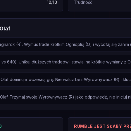
10/10
Trudność
Olaf
narok (R). Wymuś trade krótkim Ogniopluj (Q) i wycofaj się zanim u
s 640). Unikaj dłuższych tradeów i stawiaj na krótkie wymiany z Og
 Olaf dominuje wczesną grę. Nie walcz bez Wyrównywacz (R) i klu
Olaf. Trzymaj swoje Wyrównywacz (R) jako odpowiedź, nie inicjuj nim
O
RUMBLE JEST SŁABY P